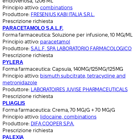
endovenosa, 1206 ML
Principio attivo:
combinations
Produttore:
FRESENIUS KABI ITALIA S.R.L.
Prescrizione richiesta
PARACETAMOLO S.A.L.F.
Forma farmaceutica:
Soluzione per infusione, 10 MG/ML
Principio attivo:
paracetamol
Produttore:
S.A.L.F. SPA LABORATORIO FARMACOLOGICO
Prescrizione richiesta
PYLERA
Forma farmaceutica:
Capsula, 140MG/125MG/125MG
Principio attivo:
bismuth subcitrate, tetracycline and
metronidazole
Produttore:
LABORATOIRES JUVISE PHARMACEUTICALS
Prescrizione richiesta
PLIAGLIS
Forma farmaceutica:
Crema, 70 MG/G + 70 MG/G
Principio attivo:
lidocaine, combinations
Produttore:
DIFA COOPER S.P.A.
Prescrizione richiesta
PALEXIA