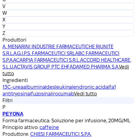
V
W
X
Y
Z
Produttori
A. MENARINI INDUSTRIE FARMACEUTICHE RIUNITE
S.R.L.
A.G.I.P.S. FARMACEUTICI SRL
ABC FARMACEUTICI
S.P.A.
ACARPIA FARMACEUTICI S.R.L.
ACCORD HEALTHCARE,
S.L.U.
ACTAVIS GROUP PTC EHF
ADAMED PHARMA S.A.
Vedi
tutto
Ingredienti
13C-urea
albumin
aldesleukin
alendronic acid
alfa1
antitrypsin
alfuzosin
alirocumab
Vedi tutto
Filtri
P
PEYONA
Forma farmaceutica:
Soluzione per infusione, 20MG/ML
Principio attivo:
caffeine
Produttore:
CHIESI FARMACEUTICI S.P.A.