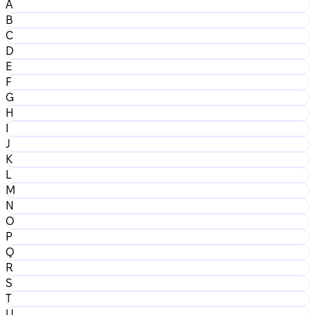
A
B
C
D
E
F
G
H
I
J
K
L
M
N
O
P
Q
R
S
T
U