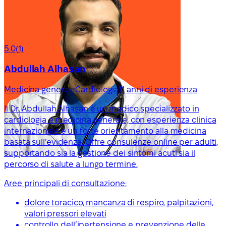
5.0
(1)
Abdullah Alhasan
Medicina generale
Cardiologia
11 anni di esperienza
Il Dr. Abdullah Alhasan è un medico specializzato in
cardiologia e medicina generale, con esperienza clinica
internazionale e un forte orientamento alla medicina
basata sull’evidenza. Offre consulenze online per adulti,
supportando sia la gestione dei sintomi acuti sia il
percorso di salute a lungo termine.
Aree principali di consultazione:
dolore toracico, mancanza di respiro, palpitazioni,
valori pressori elevati
controllo dell’ipertensione e prevenzione delle