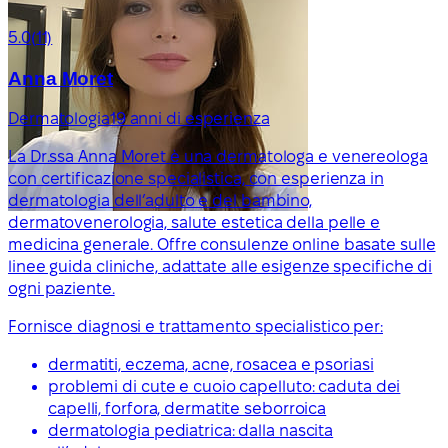
5.0
(11)
Anna Moret
Dermatologia
19 anni di esperienza
La Dr.ssa Anna Moret è una dermatologa e venereologa
con certificazione specialistica, con esperienza in
dermatologia dell’adulto e del bambino,
dermatovenerologia, salute estetica della pelle e
medicina generale. Offre consulenze online basate sulle
linee guida cliniche, adattate alle esigenze specifiche di
ogni paziente.
Fornisce diagnosi e trattamento specialistico per:
dermatiti, eczema, acne, rosacea e psoriasi
problemi di cute e cuoio capelluto: caduta dei
capelli, forfora, dermatite seborroica
dermatologia pediatrica: dalla nascita