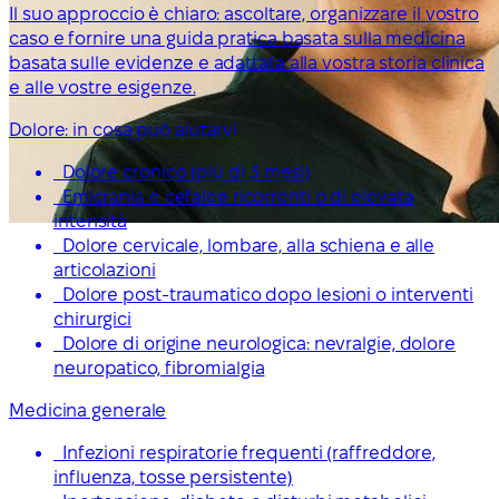
Il suo approccio è chiaro: ascoltare, organizzare il vostro
caso e fornire una guida pratica basata sulla medicina
basata sulle evidenze e adattata alla vostra storia clinica
e alle vostre esigenze.
Dolore: in cosa può aiutarvi
Dolore cronico (più di 3 mesi)
Emicrania e cefalee ricorrenti o di elevata
intensità
Dolore cervicale, lombare, alla schiena e alle
articolazioni
Dolore post-traumatico dopo lesioni o interventi
chirurgici
Dolore di origine neurologica: nevralgie, dolore
neuropatico, fibromialgia
Medicina generale
Infezioni respiratorie frequenti (raffreddore,
influenza, tosse persistente)