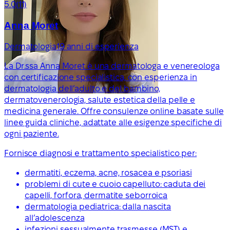
5.0
(11)
Anna Moret
Dermatologia
19 anni di esperienza
La Dr.ssa Anna Moret è una dermatologa e venereologa
con certificazione specialistica, con esperienza in
dermatologia dell’adulto e del bambino,
dermatovenerologia, salute estetica della pelle e
medicina generale. Offre consulenze online basate sulle
linee guida cliniche, adattate alle esigenze specifiche di
ogni paziente.
Fornisce diagnosi e trattamento specialistico per:
dermatiti, eczema, acne, rosacea e psoriasi
problemi di cute e cuoio capelluto: caduta dei
capelli, forfora, dermatite seborroica
dermatologia pediatrica: dalla nascita
all’adolescenza
infezioni sessualmente trasmesse (MST) e