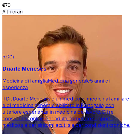
€70
Altri orari
5.0
(1)
Duarte Meneses
Medicina di famiglia
Medicina generale
5 anni di
esperienza
Il Dr. Duarte Meneses è un medico di medicina familiare
e di medicina generale abilitato in Portogallo, con
ulteriore esperienza in medicina del lavoro. Offre
consulenze online per adulti, fornendo supporto
medico sia per sintomi acuti sia per condizioni croniche.