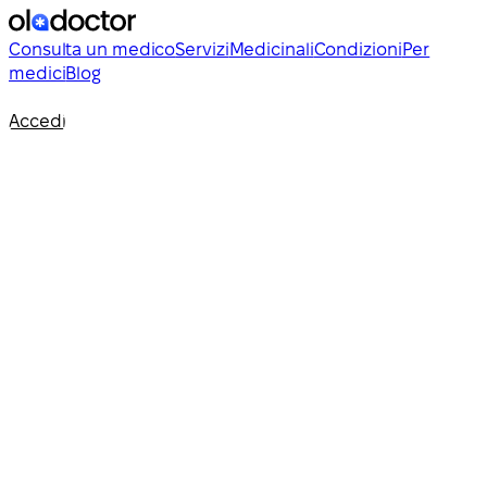
Consulta un medico
Servizi
Medicinali
Condizioni
Per
medici
Blog
Accedi