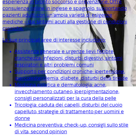
esperienza in pronto soccorso e prevenzione. Offre
consulenze online in inglese e spagnolo, supportando
pazienti adulti con un’ampia varietà di esigenze
mediche – dai sintomi acuti alla gestione di condizioni
croniche.
Le sue principali aree di interesse includono:
Assistenza generale e urgenze lievi: febbre,
stanchezza, infezioni, disturbi digestivi, sintomi
respiratori e altri problemi comuni
Supporto per condizioni croniche: ipertensione,
ipercolesterolemia, diabete, disturbi della tiroide
Medicina estetica e dermatologia: acne,
invecchiamento cutaneo, iperpigmentazione,
consigli personalizzati per la cura della pelle
Tricologia: caduta dei capelli, disturbi del cuoio
capelluto, strategie di trattamento per uomini e
donne
Medicina preventiva: check-up, consigli sullo stile
di vita, second opinion