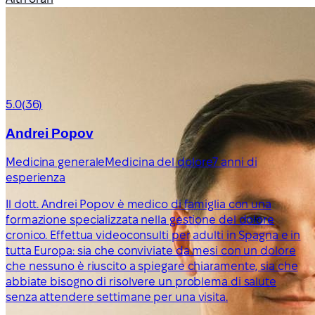
5.0
(36)
Andrei Popov
Medicina generale
Medicina del dolore
7 anni di
esperienza
Il dott. Andrei Popov è medico di famiglia con una
formazione specializzata nella gestione del dolore
cronico. Effettua videoconsulti per adulti in Spagna e in
tutta Europa: sia che conviviate da mesi con un dolore
che nessuno è riuscito a spiegare chiaramente, sia che
abbiate bisogno di risolvere un problema di salute
senza attendere settimane per una visita.