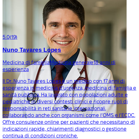
5.0
(19)
Nuno Tavares Lopes
Medicina di famiglia
Medicina generale
18 anni di
esperienza
Il Dr. Nuno Tavares Lopes è un medico con 17 anni di
esperienza in medicina d’urgenza, medicina di famiglia e
sanità pubblica. Ha lavorato con popolazioni adulte e
pediatriche in diversi contesti clinici e ricopre ruoli di
responsabilità in reti sanitarie internazionali,
collaborando anche con organismi come l’OMS e l’ECDC.
Offre consulenze online per pazienti che necessitano di
indicazioni rapide, chiarimenti diagnostici o gestione
continua di condizioni croniche.