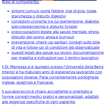
Aree di competenza:
sintomi comuni come febbre, mal di gola, tosse,
stanchezza o disturbi digestivi
condizioni croniche tra cui ipertensione, diabete,
ipercolesterolemia e disturbi tiroidei
preoccupazioni legate alla salute mentale: stress,
disturbi del sonno, ansia e burnout
prevenzione: check-up sanitari, consigli sullo stile
di vita e follow-up di condizioni già diagnosticate
quesiti legati alla salute sul lavoro, documentazione
per malattia e indicazioni per il rientro lavorativo
Il Dr. Meneses si è laureato presso l’Università della Beira
Interior e ha maturato anni di esperienza lavorando con
popolazioni diverse. Parla correntemente portoghese,
inglese, spagnolo e francese.
Il suo approccio è chiaro, accogliente e orientato a
fornire consigli medici pratici e personalizzati, adattati
alle esigenze specifiche di ogni paziente.