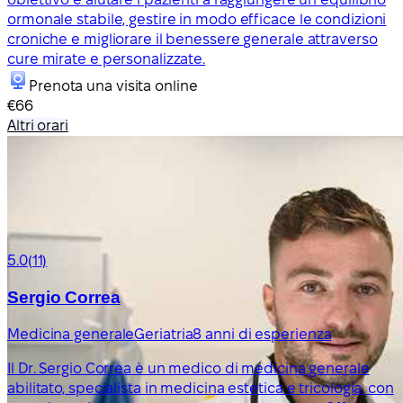
ormonale stabile, gestire in modo efficace le condizioni
croniche e migliorare il benessere generale attraverso
cure mirate e personalizzate.
Prenota una visita online
€66
Altri orari
5.0
(11)
Sergio Correa
Medicina generale
Geriatria
8 anni di esperienza
Il Dr. Sergio Correa è un medico di medicina generale
abilitato, specialista in medicina estetica e tricologia, con