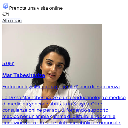
Prenota una visita online
€71
Altri orari
5.0
(6)
Mar Tabeshadze
Endocrinologia
Medicina generale
11 anni di esperienza
La Dr.ssa Mar Tabeshadze è una endocrinologa e medico
di medicina generale abilitata in Spagna. Offre
consulenze online per adulti, fornendo supporto
medico per un’ampia gamma di disturbi endocrini e
condizioni correlate alla salute metabolica e ormonale.