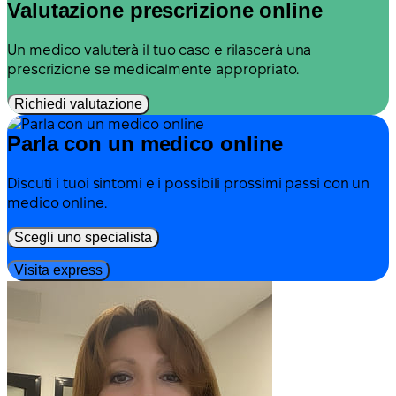
Valutazione prescrizione online
Un medico valuterà il tuo caso e rilascerà una
prescrizione se medicalmente appropriato.
Richiedi valutazione
Parla con un medico online
Discuti i tuoi sintomi e i possibili prossimi passi con un
medico online.
Scegli uno specialista
Visita express