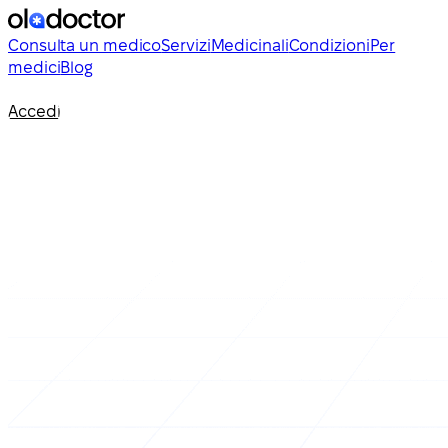
Consulta un medico
Servizi
Medicinali
Condizioni
Per
medici
Blog
Accedi