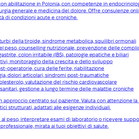
con abilitazione in Polonia, con competenze in endocrinolog
irurgia generale e medicina del dolore. Offre consulenze onl
à di condizioni acute e croniche.
turbi della tiroide, sindrome metabolica, squilibri ormonali
del peso, counselling nutrizionale, prevenzione delle compl
trite, colon irritabile (IBS), patologie epatiche e biliari
stivi, monitoraggio della crescita e dello sviluppo
-operatorie, cura delle ferite, riabilitazione
a, dolori articolari, sindromi post-traumatiche
olesterolo, valutazione del rischio cardiovascolare
anitari, gestione a lungo termine delle malattie croniche
 approccio centrato sul paziente. Valuta con attenzione la st
i strutturati, adattati alle esigenze individuali.
ati al peso, interpretare esami di laboratorio o ricevere sup
professionale, mirata ai tuoi obiettivi di salute.