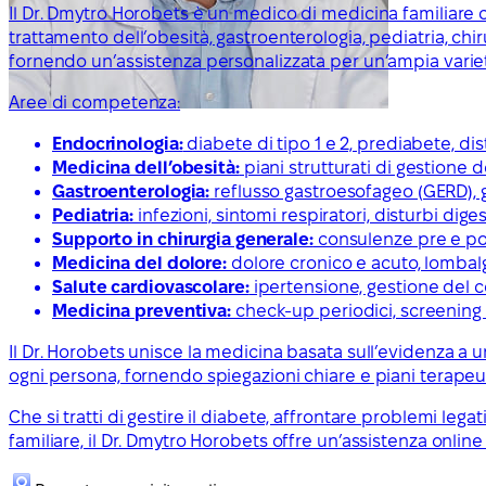
Il Dr. Dmytro Horobets è un medico di medicina familiare 
trattamento dell’obesità, gastroenterologia, pediatria, ch
fornendo un’assistenza personalizzata per un’ampia variet
Aree di competenza:
Endocrinologia:
diabete di tipo 1 e 2, prediabete, dis
Medicina dell’obesità:
piani strutturati di gestione 
Gastroenterologia:
reflusso gastroesofageo (GERD), gas
Pediatria:
infezioni, sintomi respiratori, disturbi dige
Supporto in chirurgia generale:
consulenze pre e post
Medicina del dolore:
dolore cronico e acuto, lombalgi
Salute cardiovascolare:
ipertensione, gestione del c
Medicina preventiva:
check-up periodici, screening s
Il Dr. Horobets unisce la medicina basata sull’evidenza a un
ogni persona, fornendo spiegazioni chiare e piani terapeutic
Che si tratti di gestire il diabete, affrontare problemi leg
familiare, il Dr. Dmytro Horobets offre un’assistenza online 