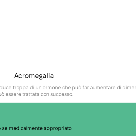
Acromegalia
roduce troppa di un ormone che può far aumentare di dimens
uò essere trattata con successo.
ne se medicalmente appropriato.