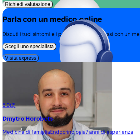
Richiedi valutazione
Parla con un medico online
Discuti i tuoi sintomi e i possibili prossimi passi con un m
Scegli uno specialista
Visita express
5.0
(2)
Dmytro Horobets
Medicina di famiglia
Endocrinologia
7 anni di esperienza