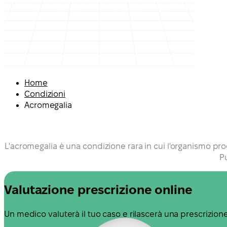
Home
Condizioni
Acromegalia
L'acromegalia è una condizione rara in cui l'organismo p
P
Valutazione prescrizione online
Un medico valuterà il tuo caso e rilascerà una prescrizio