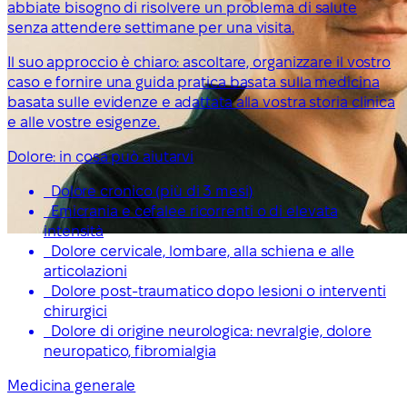
abbiate bisogno di risolvere un problema di salute
senza attendere settimane per una visita.
Il suo approccio è chiaro: ascoltare, organizzare il vostro
caso e fornire una guida pratica basata sulla medicina
basata sulle evidenze e adattata alla vostra storia clinica
e alle vostre esigenze.
Dolore: in cosa può aiutarvi
Dolore cronico (più di 3 mesi)
Emicrania e cefalee ricorrenti o di elevata
intensità
Dolore cervicale, lombare, alla schiena e alle
articolazioni
Dolore post-traumatico dopo lesioni o interventi
chirurgici
Dolore di origine neurologica: nevralgie, dolore
neuropatico, fibromialgia
Medicina generale