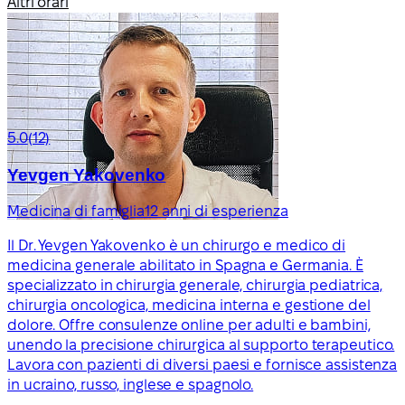
Altri orari
5.0
(12)
Yevgen Yakovenko
Medicina di famiglia
12 anni di esperienza
Il Dr. Yevgen Yakovenko è un chirurgo e medico di
medicina generale abilitato in Spagna e Germania. È
specializzato in chirurgia generale, chirurgia pediatrica,
chirurgia oncologica, medicina interna e gestione del
dolore. Offre consulenze online per adulti e bambini,
unendo la precisione chirurgica al supporto terapeutico.
Lavora con pazienti di diversi paesi e fornisce assistenza
in ucraino, russo, inglese e spagnolo.