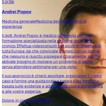
5.0
(36)
Andrei Popov
Medicina generale
Medicina del dolore
7 anni di
esperienza
Il dott. Andrei Popov è medico di famiglia con una
formazione specializzata nella gestione del dolore
cronico. Effettua videoconsulti per adulti in Spagna e in
tutta Europa: sia che conviviate da mesi con un dolore
che nessuno è riuscito a spiegare chiaramente, sia che
abbiate bisogno di risolvere un problema di salute
senza attendere settimane per una visita.
Il suo approccio è chiaro: ascoltare, organizzare il vostro
caso e fornire una guida pratica basata sulla medicina
basata sulle evidenze e adattata alla vostra storia clinica
e alle vostre esigenze.
Dolore: in cosa può aiutarvi