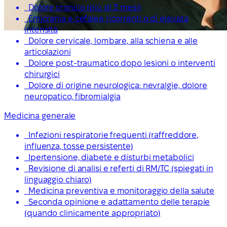
Dolore cronico (più di 3 mesi)
Emicrania e cefalee ricorrenti o di elevata
intensità
Dolore cervicale, lombare, alla schiena e alle
articolazioni
Dolore post-traumatico dopo lesioni o interventi
chirurgici
Dolore di origine neurologica: nevralgie, dolore
neuropatico, fibromialgia
Medicina generale
Infezioni respiratorie frequenti (raffreddore,
influenza, tosse persistente)
Ipertensione, diabete e disturbi metabolici
Revisione di analisi e referti di RM/TC (spiegati in
linguaggio chiaro)
Medicina preventiva e monitoraggio della salute
Seconda opinione e adattamento delle terapie
(quando clinicamente appropriato)