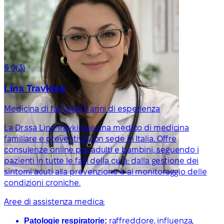
5.0
(3)
Lina Travkina
Medicina di famiglia
13 anni di esperienza
La Dr.ssa Lina Travkina è una medico di medicina
familiare e preventiva con sede in Italia. Offre
consulenze online per adulti e bambini, seguendo i
pazienti in tutte le fasi della cura: dalla gestione dei
sintomi acuti alla prevenzione e al monitoraggio delle
condizioni croniche.
Aree di assistenza medica:
Patologie respiratorie:
raffreddore, influenza,