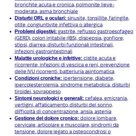
bronchite acuta e cronica, polmonite lieve-
moderata, asma bronchiale
Disturbi ORL e oculari:
sinusite, tonsillite, faringite,
otite, congiuntivite infettiva o allergica
Problemi digestivi:
gastrite, reflusso gastroesofageo
(GERD), colon irritabile (IBS), dispepsia, gonfiore,
stipsi, diarrea, disturbi funzionali intestinali,
infezioni gastrointestinali
Malattie urologiche e infettive:
cistite acuta e
ricorrente, infezioni di vescica e reni, prevenzione
delle IVU ricorrenti, batteriuria asintomatica
Condizioni croniche:
ipertensione, diabete,
ipercolesterolemia, sindrome metabolica, disturbi
tiroidei, sovrappeso
Sintomi neurologici e generali:
cefalea, emicrania,
vertigini, affaticamento, disturbi del sonno,
difficoltà di concentrazione, ansia, astenia
Gestione del dolore cronico:
dolore lombare,
cervicale, articolare e muscolare, sindromi da
tensione, dolore legato a osteocondrosi o