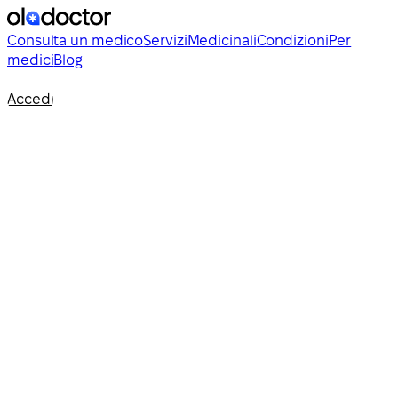
Consulta un medico
Servizi
Medicinali
Condizioni
Per
medici
Blog
Accedi