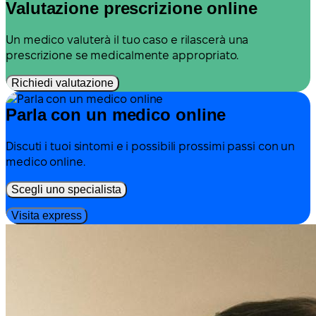
Valutazione prescrizione online
Un medico valuterà il tuo caso e rilascerà una
prescrizione se medicalmente appropriato.
Richiedi valutazione
Parla con un medico online
Discuti i tuoi sintomi e i possibili prossimi passi con un
medico online.
Scegli uno specialista
Visita express