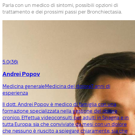
Parla con un medico di sintomi, possibili opzioni di
trattamento e dei prossimi passi per Bronchiectasia.
5.0
(36)
Andrei Popov
Medicina generale
Medicina del dolore
7 anni di
esperienza
Il dott. Andrei Popov è medico di famiglia con una
formazione specializzata nella gestione del dolore
cronico. Effettua videoconsulti per adulti in Spagna e in
tutta Europa: sia che conviviate da mesi con un dolore
che nessuno è riuscito a spiegare chiaramente, sia che