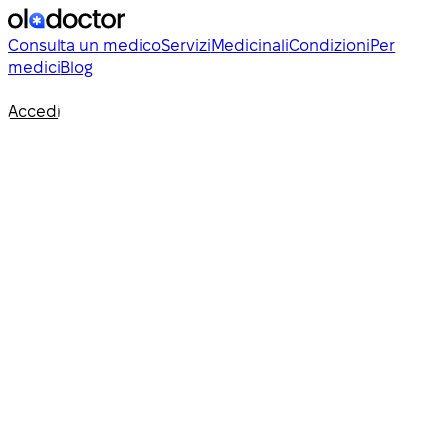
Consulta un medico
Servizi
Medicinali
Condizioni
Per
medici
Blog
Accedi