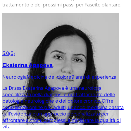
trattamento e dei prossimi passi per Fascite plantare.
5.0
(3)
Ekaterina Agapova
Neurologia
Medicina del dolore
9 anni di esperienza
La Dr.ssa Ekaterina Agapova è una neurologa
specializzata nella diagnosi e nel trattamento delle
patologie neurologiche e del dolore cronico. Offre
consulenze online per adulti, unendo medicina basata
sull’evidenza e un approccio personalizzato per
affrontare sintomi complessi e migliorare la qualità di
vita.