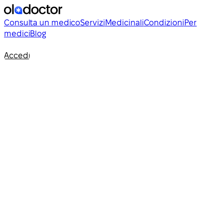
Consulta un medico
Servizi
Medicinali
Condizioni
Per
medici
Blog
Accedi