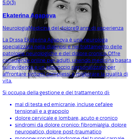
5.0
(3)
Ekaterina Agapova
Neurologia
Medicina del dolore
9 anni di esperienza
La Dr.ssa Ekaterina Agapova è una neurologa
specializzata nella diagnosi e nel trattamento delle
patologie neurologiche e del dolore cronico. Offre
consulenze online per adulti, unendo medicina basata
sull’evidenza e un approccio personalizzato per
affrontare sintomi complessi e migliorare la qualità di
vita.
Si occupa della gestione e del trattamento di:
mal di testa ed emicranie, incluse cefalee
tensionali e a grappolo
dolore cervicale e lombare, acuto e cronico
sindromi da dolore cronico: fibromialgia, dolore
neuropatico, dolore post-traumatico
mononeuropatie: sindrome del tunnel carpale,