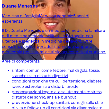
Duarte Meneses
Medicina di famiglia
Medicina generale
5 anni di
esperienza
Il Dr. Duarte Meneses è un medico di medicina familiare
e di medicina generale abilitato in Portogallo, con
ulteriore esperienza in medicina del lavoro. Offre
consulenze online per adulti, fornendo supporto
medico sia per sintomi acuti sia per condizioni croniche.
Aree di competenza:
sintomi comuni come febbre, mal di gola, tosse,
stanchezza o disturbi digestivi
condizioni croniche tra cui ipertensione, diabete,
ipercolesterolemia e disturbi tiroidei
preoccupazioni legate alla salute mentale: stress,
disturbi del sonno, ansia e burnout
prevenzione: check-up sanitari, consigli sullo stile
di vita e follow-up di condizioni già diagnosticate