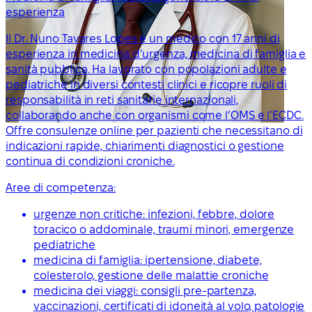
esperienza
Il Dr. Nuno Tavares Lopes è un medico con 17 anni di
esperienza in medicina d’urgenza, medicina di famiglia e
sanità pubblica. Ha lavorato con popolazioni adulte e
pediatriche in diversi contesti clinici e ricopre ruoli di
responsabilità in reti sanitarie internazionali,
collaborando anche con organismi come l’OMS e l’ECDC.
Offre consulenze online per pazienti che necessitano di
indicazioni rapide, chiarimenti diagnostici o gestione
continua di condizioni croniche.
Aree di competenza:
urgenze non critiche: infezioni, febbre, dolore
toracico o addominale, traumi minori, emergenze
pediatriche
medicina di famiglia: ipertensione, diabete,
colesterolo, gestione delle malattie croniche
medicina dei viaggi: consigli pre-partenza,
vaccinazioni, certificati di idoneità al volo, patologie