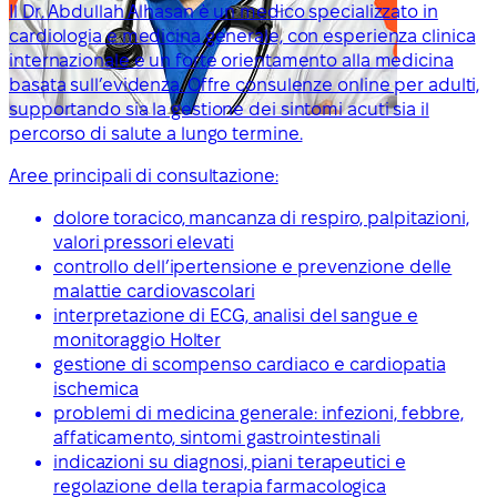
Il Dr. Abdullah Alhasan è un medico specializzato in
cardiologia e medicina generale, con esperienza clinica
internazionale e un forte orientamento alla medicina
basata sull’evidenza. Offre consulenze online per adulti,
supportando sia la gestione dei sintomi acuti sia il
percorso di salute a lungo termine.
Aree principali di consultazione:
dolore toracico, mancanza di respiro, palpitazioni,
valori pressori elevati
controllo dell’ipertensione e prevenzione delle
malattie cardiovascolari
interpretazione di ECG, analisi del sangue e
monitoraggio Holter
gestione di scompenso cardiaco e cardiopatia
ischemica
problemi di medicina generale: infezioni, febbre,
affaticamento, sintomi gastrointestinali
indicazioni su diagnosi, piani terapeutici e
regolazione della terapia farmacologica