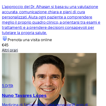
L’approccio del Dr. Alhasan si basa su una valutazione
accurata, comunicazione chiara e piani di cura
personalizzati. Aiuta ogni paziente a comprendere
meglio il proprio quadro clinico, a orientarsi tra esami e
trattamenti e a prendere decisioni consapevoli per
tutelare la propria salute.
Prenota una visita online
€45
Altri orari
5.0
(19)
Nuno Tavares Lopes
Medicina di famiglia
Medicina generale
18 anni di