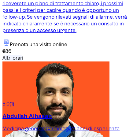
riceverete un piano di trattamento chiaro, i prossimi
passi e i criteri per capire quando è opportuno un
follow-up. Se vengono rilevati segnali di allarme, verrà
indicato chiaramente se è necessario un consulto in
presenza o un accesso urgente.
Prenota una visita online
€86
Altri orari
5.0
(1)
Abdullah Alhasan
Medicina generale
Cardiologia
11 anni di esperienza