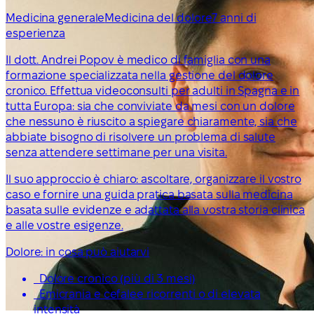
Medicina generale
Medicina del dolore
7 anni di
esperienza
Il dott. Andrei Popov è medico di famiglia con una
formazione specializzata nella gestione del dolore
cronico. Effettua videoconsulti per adulti in Spagna e in
tutta Europa: sia che conviviate da mesi con un dolore
che nessuno è riuscito a spiegare chiaramente, sia che
abbiate bisogno di risolvere un problema di salute
senza attendere settimane per una visita.
Il suo approccio è chiaro: ascoltare, organizzare il vostro
caso e fornire una guida pratica basata sulla medicina
basata sulle evidenze e adattata alla vostra storia clinica
e alle vostre esigenze.
Dolore: in cosa può aiutarvi
Dolore cronico (più di 3 mesi)
Emicrania e cefalee ricorrenti o di elevata
intensità