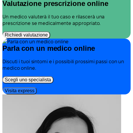
Valutazione prescrizione online
Un medico valuterà il tuo caso e rilascerà una
prescrizione se medicalmente appropriato.
Richiedi valutazione
Parla con un medico online
Discuti i tuoi sintomi e i possibili prossimi passi con un
medico online.
Scegli uno specialista
Visita express