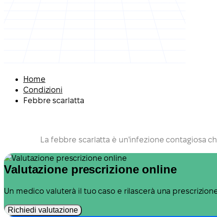
Home
Condizioni
Febbre scarlatta
La febbre scarlatta è un'infezione contagiosa che
Valutazione prescrizione online
Un medico valuterà il tuo caso e rilascerà una prescrizio
Richiedi valutazione