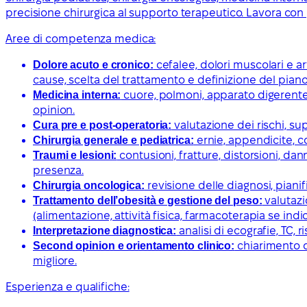
precisione chirurgica al supporto terapeutico. Lavora con p
Aree di competenza medica:
Dolore acuto e cronico:
cefalee, dolori muscolari e ar
cause, scelta del trattamento e definizione del piano
Medicina interna:
cuore, polmoni, apparato digerente,
opinion.
Cura pre e post-operatoria:
valutazione dei rischi, sup
Chirurgia generale e pediatrica:
ernie, appendicite, c
Traumi e lesioni:
contusioni, fratture, distorsioni, dann
presenza.
Chirurgia oncologica:
revisione delle diagnosi, piani
Trattamento dell’obesità e gestione del peso:
valutazi
(alimentazione, attività fisica, farmacoterapia se ind
Interpretazione diagnostica:
analisi di ecografie, TC,
Second opinion e orientamento clinico:
chiarimento de
migliore.
Esperienza e qualifiche: