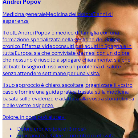
Andrei Popov
Medicina generale
Medicina del dolore
7 anni di
esperienza
Il dott. Andrei Popov è medico di famiglia con una
formazione specializzata nella gestione del dolore
cronico. Effettua videoconsulti per adulti in Spagna e in
tutta Europa: sia che conviviate da mesi con un dolore
che nessuno è riuscito a spiegare chiaramente, sia che
abbiate bisogno di risolvere un problema di salute
senza attendere settimane per una visita.
Il suo approccio è chiaro: ascoltare, organizzare il vostro
caso e fornire una guida pratica basata sulla medicina
basata sulle evidenze e adattata alla vostra storia clinica
e alle vostre esigenze.
Dolore: in cosa può aiutarvi
Dolore cronico (più di 3 mesi)
Emicrania e cefalee ricorrenti o di elevata