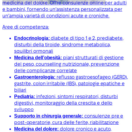
medicina del dolore. Offre consulenze online per adulti
e bambini, fornendo un’assistenza personalizzata per
un’ampia varietà di condizioni acute e croniche.
Aree di competenza:
Endocrinologia:
diabete di tipo 1 e 2, prediabete,
disturbi della tiroide, sindrome metabolica,
squilibri ormonali
Medicina dell’obesità:
piani strutturati di gestione
del peso, counselling nutrizionale, prevenzione
delle complicanze correlate
Gastroenterologia:
reflusso gastroesofageo (GERD),
gastrite, colon irritabile (IBS), patologie epatiche e
biliari
Pediatria:
infezioni, sintomi respiratori, disturbi
digestivi, monitoraggio della crescita e dello
sviluppo
Supporto in chirurgia generale:
consulenze pre e
post-operatorie, cura delle ferite, riabilitazione
Medicina del dolore:
dolore cronico e acuto,