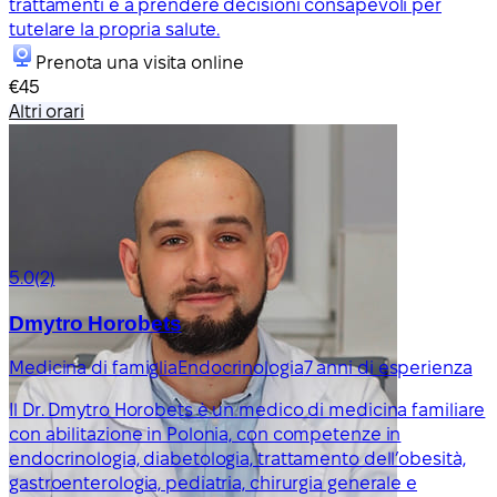
trattamenti e a prendere decisioni consapevoli per
tutelare la propria salute.
Prenota una visita online
€45
Altri orari
5.0
(2)
Dmytro Horobets
Medicina di famiglia
Endocrinologia
7 anni di esperienza
Il Dr. Dmytro Horobets è un medico di medicina familiare
con abilitazione in Polonia, con competenze in
endocrinologia, diabetologia, trattamento dell’obesità,
gastroenterologia, pediatria, chirurgia generale e