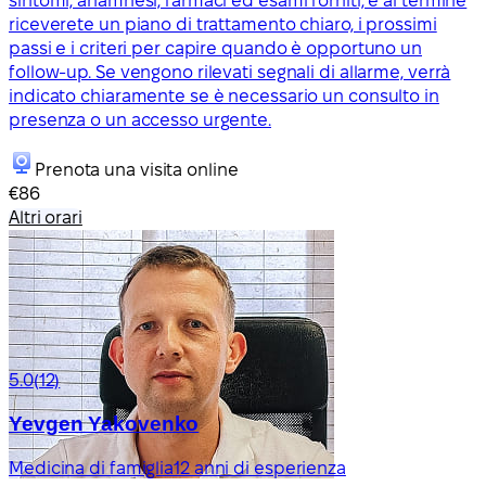
sintomi, anamnesi, farmaci ed esami forniti, e al termine
riceverete un piano di trattamento chiaro, i prossimi
passi e i criteri per capire quando è opportuno un
follow-up. Se vengono rilevati segnali di allarme, verrà
indicato chiaramente se è necessario un consulto in
presenza o un accesso urgente.
Prenota una visita online
€86
Altri orari
5.0
(12)
Yevgen Yakovenko
Medicina di famiglia
12 anni di esperienza