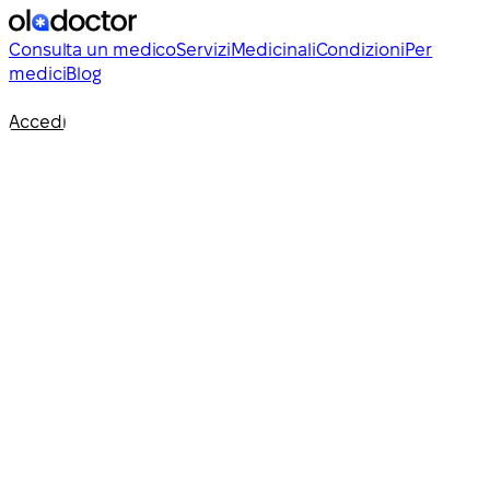
Consulta un medico
Servizi
Medicinali
Condizioni
Per
medici
Blog
Accedi