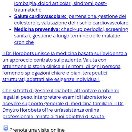
lombalgia, dolori articolari, sindromi post-
traumatiche
Salute cardiovascolare:
ipertensione, gestione del
colesterolo, valutazione del rischio cardiovascolare
Medicina preventiva:
check-up periodici, screening
sanitari, gestione a lungo termine delle malattie
croniche
Il Dr. Horobets unisce la medicina basata sull’evidenza a
un approccio centrato sul paziente. Valuta con
attenzione la storia clinica e i sintomi di ogni persona,
fornendo spiegazioni chiare e piani terapeutici
strutturati, adattati alle esigenze individuali.
Che si tratti di gestire il diabete, affrontare problemi
legati al peso, interpretare esami di laboratorio o
ricevere supporto generale di medicina familiare, il Dr.
Dmytro Horobets offre un’assistenza online
professionale, mirata ai tuoi obiettivi di salute.
Prenota una visita online