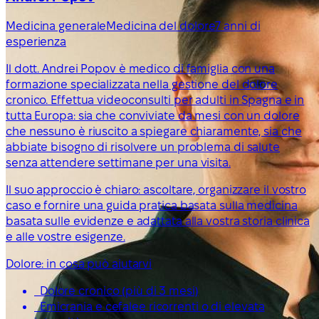
Medicina generale
Medicina del dolore
7 anni di
esperienza
Il dott. Andrei Popov è medico di famiglia con una
formazione specializzata nella gestione del dolore
cronico. Effettua videoconsulti per adulti in Spagna e in
tutta Europa: sia che conviviate da mesi con un dolore
che nessuno è riuscito a spiegare chiaramente, sia che
abbiate bisogno di risolvere un problema di salute
senza attendere settimane per una visita.
Il suo approccio è chiaro: ascoltare, organizzare il vostro
caso e fornire una guida pratica basata sulla medicina
basata sulle evidenze e adattata alla vostra storia clinica
e alle vostre esigenze.
Dolore: in cosa può aiutarvi
Dolore cronico (più di 3 mesi)
Emicrania e cefalee ricorrenti o di elevata