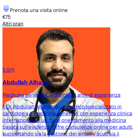
Prenota una visita online
€75
Altri orari
5.0
(1)
Abdullah Alhasan
Medicina generale
Cardiologia
11 anni di esperienza
Il Dr. Abdullah Alhasan è un medico specializzato in
cardiologia e medicina generale, con esperienza clinica
internazionale e un forte orientamento alla medicina
basata sull’evidenza. Offre consulenze online per adulti,
supportando sia la gestione dei sintomi acuti sia il