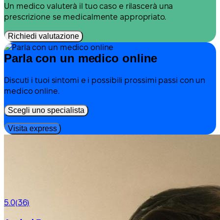
Un medico valuterà il tuo caso e rilascerà una
prescrizione se medicalmente appropriato.
Richiedi valutazione
Parla con un medico online
Discuti i tuoi sintomi e i possibili prossimi passi con un
medico online.
Scegli uno specialista
Visita express
5.0
(36)