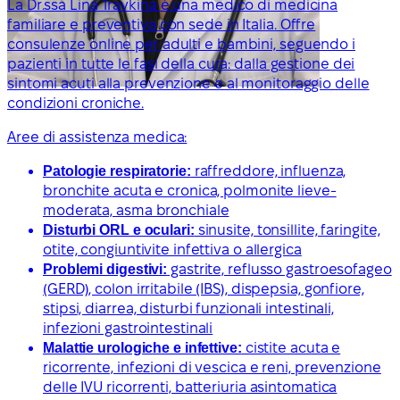
La Dr.ssa Lina Travkina è una medico di medicina
familiare e preventiva con sede in Italia. Offre
consulenze online per adulti e bambini, seguendo i
pazienti in tutte le fasi della cura: dalla gestione dei
sintomi acuti alla prevenzione e al monitoraggio delle
condizioni croniche.
Aree di assistenza medica:
Patologie respiratorie:
raffreddore, influenza,
bronchite acuta e cronica, polmonite lieve-
moderata, asma bronchiale
Disturbi ORL e oculari:
sinusite, tonsillite, faringite,
otite, congiuntivite infettiva o allergica
Problemi digestivi:
gastrite, reflusso gastroesofageo
(GERD), colon irritabile (IBS), dispepsia, gonfiore,
stipsi, diarrea, disturbi funzionali intestinali,
infezioni gastrointestinali
Malattie urologiche e infettive:
cistite acuta e
ricorrente, infezioni di vescica e reni, prevenzione
delle IVU ricorrenti, batteriuria asintomatica