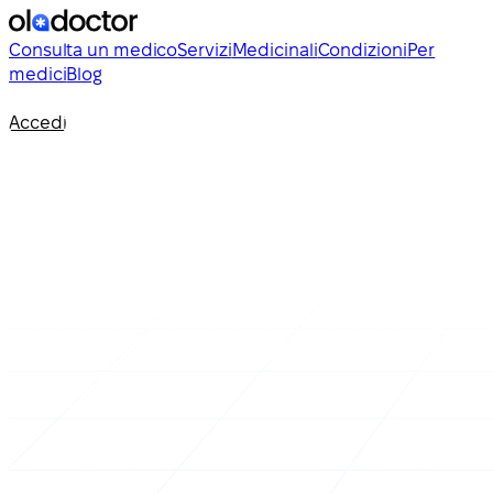
Consulta un medico
Servizi
Medicinali
Condizioni
Per
medici
Blog
Accedi