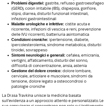
Problemi digestivi:
gastrite, reflusso gastroesofageo
(GERD), colon irritabile (IBS), dispepsia, gonfiore,
stipsi, diarrea, disturbi funzionali intestinali,
infezioni gastrointestinali
Malattie urologiche e infettive:
cistite acuta e
ricorrente, infezioni di vescica e reni, prevenzione
delle IVU ricorrenti, batteriuria asintomatica
Condizioni croniche:
ipertensione, diabete,
ipercolesterolemia, sindrome metabolica, disturbi
tiroidei, sovrappeso
Sintomi neurologici e generali:
cefalea, emicrania,
vertigini, affaticamento, disturbi del sonno,
difficoltà di concentrazione, ansia, astenia
Gestione del dolore cronico:
dolore lombare,
cervicale, articolare e muscolare, sindromi da
tensione, dolore legato a osteocondrosi o
patologie croniche
La Dr.ssa Travkina unisce la medicina basata
sull’evidenza a un approccio attento e personalizzato. Le
sue consulenze si concentrano non solo sul trattamento,