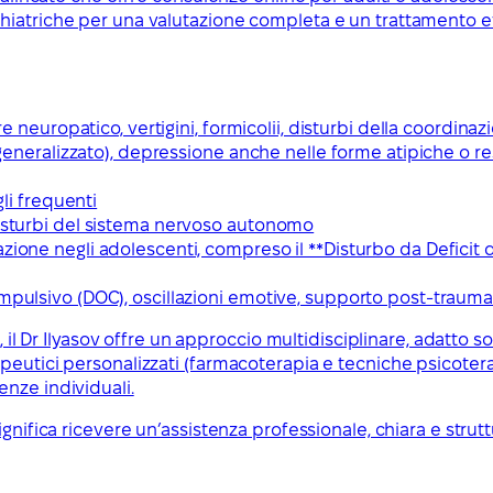
hiatriche per una valutazione completa e un trattamento ef
re neuropatico, vertigini, formicolii, disturbi della coordinaz
 generalizzato), depressione anche nelle forme atipiche o res
gli frequenti
disturbi del sistema nervoso autonomo
ione negli adolescenti, compreso il **Disturbo da Deficit di
mpulsivo (DOC), oscillazioni emotive, supporto post-trauma
, il Dr Ilyasov offre un approccio multidisciplinare, adatto s
peutici personalizzati (farmacoterapia e tecniche psicoter
nze individuali.
nifica ricevere un’assistenza professionale, chiara e struttu