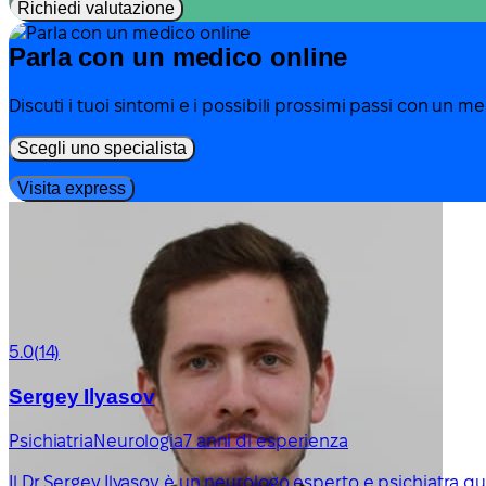
Richiedi valutazione
Parla con un medico online
Discuti i tuoi sintomi e i possibili prossimi passi con un m
Scegli uno specialista
Visita express
5.0
(14)
Sergey Ilyasov
Psichiatria
Neurologia
7 anni di esperienza
Il Dr Sergey Ilyasov è un neurologo esperto e psichiatra qu