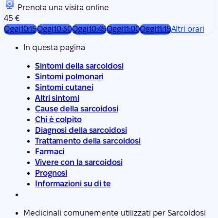
Prenota una visita online
45 €
Oggi
10:15
Oggi
10:30
Oggi
10:45
Oggi
11:00
Oggi
11:15
Altri orari
In questa pagina
Sintomi della sarcoidosi
Sintomi polmonari
Sintomi cutanei
Altri sintomi
Cause della sarcoidosi
Chi è colpito
Diagnosi della sarcoidosi
Trattamento della sarcoidosi
Farmaci
Vivere con la sarcoidosi
Prognosi
Informazioni su di te
Medicinali comunemente utilizzati per Sarcoidosi