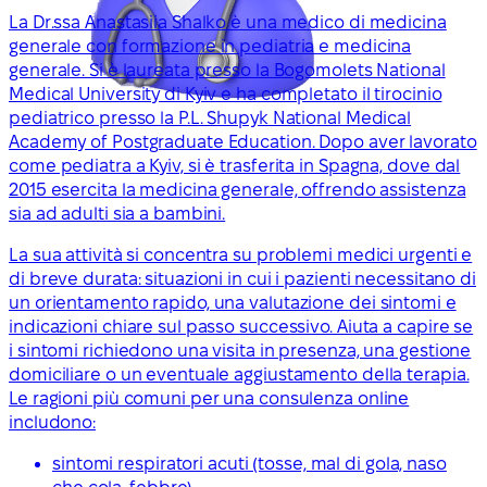
La Dr.ssa Anastasiia Shalko è una medico di medicina
generale con formazione in pediatria e medicina
generale. Si è laureata presso la Bogomolets National
Medical University di Kyiv e ha completato il tirocinio
pediatrico presso la P.L. Shupyk National Medical
Academy of Postgraduate Education. Dopo aver lavorato
come pediatra a Kyiv, si è trasferita in Spagna, dove dal
2015 esercita la medicina generale, offrendo assistenza
sia ad adulti sia a bambini.
La sua attività si concentra su problemi medici urgenti e
di breve durata: situazioni in cui i pazienti necessitano di
un orientamento rapido, una valutazione dei sintomi e
indicazioni chiare sul passo successivo. Aiuta a capire se
i sintomi richiedono una visita in presenza, una gestione
domiciliare o un eventuale aggiustamento della terapia.
Le ragioni più comuni per una consulenza online
includono:
sintomi respiratori acuti (tosse, mal di gola, naso