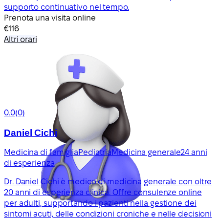
supporto continuativo nel tempo.
Prenota una visita online
€116
Altri orari
0.0
(0)
Daniel Cichi
Medicina di famiglia
Pediatria
Medicina generale
24 anni
di esperienza
Dr. Daniel Cichi è medico di medicina generale con oltre
20 anni di esperienza clinica. Offre consulenze online
per adulti, supportando i pazienti nella gestione dei
sintomi acuti, delle condizioni croniche e nelle decisioni