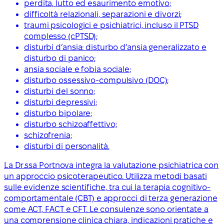
perdita, lutto ed esaurimento emotivo;
difficoltà relazionali, separazioni e divorzi;
traumi psicologici e psichiatrici, incluso il PTSD
complesso (cPTSD);
disturbi d’ansia: disturbo d’ansia generalizzato e
disturbo di panico;
ansia sociale e fobia sociale;
disturbo ossessivo-compulsivo (DOC);
disturbi del sonno;
disturbi depressivi;
disturbo bipolare;
disturbo schizoaffettivo;
schizofrenia;
disturbi di personalità.
La Dr.ssa Portnova integra la valutazione psichiatrica con
un approccio psicoterapeutico. Utilizza metodi basati
sulle evidenze scientifiche, tra cui la terapia cognitivo-
comportamentale (CBT) e approcci di terza generazione
come ACT, FACT e CFT. Le consulenze sono orientate a
una comprensione clinica chiara, indicazioni pratiche e