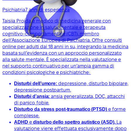
Psichiatria
7 anni di esperienza
Taisiia Proida è medico di medicina generale con
specializzazione in salute mentale e terapeuta
cognitivo-comportamentale (CBT), membro
dell’Associazione Europea di Psichiatria. Offre consulti
online per adulti dai 18 anni in su, integrando la medicina
basata sull’evidenza con un approccio personalizzato
alla salute mentale. È specializzata nella valutazione e
nel supporto continuativo per un’ampia gamma di
condizioni psicologiche e psichiatriche:
Disturbi dell’umore:
depressione, disturbo bipolare,
depressione postpartum.
Disturbi d’ansia:
ansia generalizzata, DOC, attacchi
di panico, fobie.
Disturbo da stress post-traumatico (PTSD)
e forme
complesse.
ADHD
e
disturbo dello spettro autistico (ASD).
La
valutazione viene effettuata esclusivamente dopo