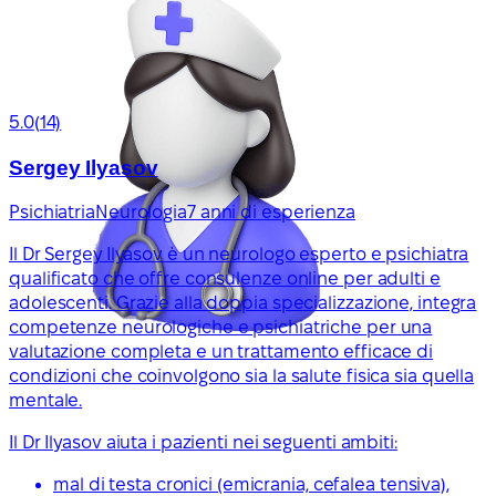
5.0
(14)
Sergey Ilyasov
Psichiatria
Neurologia
7 anni di esperienza
Il Dr Sergey Ilyasov è un neurologo esperto e psichiatra
qualificato che offre consulenze online per adulti e
adolescenti. Grazie alla doppia specializzazione, integra
competenze neurologiche e psichiatriche per una
valutazione completa e un trattamento efficace di
condizioni che coinvolgono sia la salute fisica sia quella
mentale.
Il Dr Ilyasov aiuta i pazienti nei seguenti ambiti:
mal di testa cronici (emicrania, cefalea tensiva),