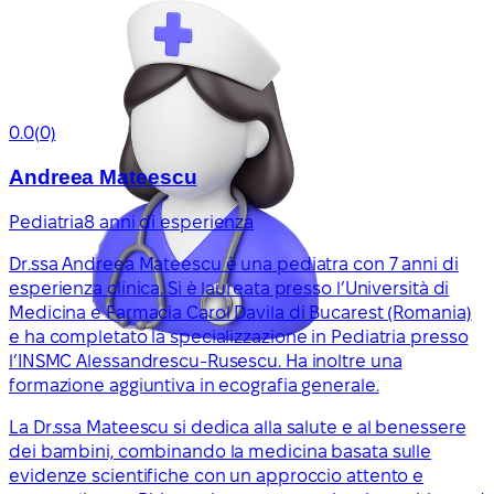
0.0
(0)
Andreea Mateescu
Pediatria
8 anni di esperienza
Dr.ssa Andreea Mateescu è una pediatra con 7 anni di
esperienza clinica. Si è laureata presso l’Università di
Medicina e Farmacia Carol Davila di Bucarest (Romania)
e ha completato la specializzazione in Pediatria presso
l’INSMC Alessandrescu-Rusescu. Ha inoltre una
formazione aggiuntiva in ecografia generale.
La Dr.ssa Mateescu si dedica alla salute e al benessere
dei bambini, combinando la medicina basata sulle
evidenze scientifiche con un approccio attento e