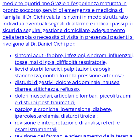
mediche quotidiane.Grazie all’esperienza maturata in
pronto soccorso, servizi di emergenza e medicina di
famiglia, il Dr. Cichi valuta i sintomi in modo strutturato,
individua eventuali segnali di allarme e indica i passi più
sicuri da seguire: gestione domiciliare, adeguamento
della terapia o necessità di visita in presenza.I pazienti si
rivolgono al Dr. Daniel Cichi per:
sintomi acuti: febbre, infezioni, sindromi influenzali,
tosse, mal di gola, difficoltà respiratorie;
lievi disturbi toracici, palpitazioni, capogiri,
stanchezza, controllo della pressione arteriosa;
disturbi digestivi: dolore addominale, nausea,
diarrea, stitichezza, reflusso;
dolori muscolari, articolari e lombari, piccoli traumi
e disturbi post-traumatici;
patologie croniche: ipertensione, diabete,
ipercolesterolemia, disturbi tiroidei;
revisione e interpretazione di analisi, referti e
esami strumentali;
revisione dei farmaci e adeguamento della terapia;