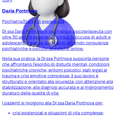
5.0
(1)
Daria Portnova
Psichiatria
31 anni di esperienza
Dr.ssa Daria Portnova è psichiatra e psicoterapeuta con
oltre 30 anni di esperienza clinica. Si occupa di adulti e
adolescenti a partire dai 14 anni, offrendo consulenze
psichiatriche e psicoterapeutiche online.
Nella sua pratica, la Dr.ssa Portnova supporta persone
che affrontano l’esordio di disturbi mentali, condizioni
psichiatriche croniche, sintomi psicotici, stati legati al
trauma e crisi emotive complesse. Il suo lavoro è
strutturato e orientato alla sicurezza, con attenzione alla
stabilizzazione, alla diagnosi accurata e al miglioramento
duraturo della qualità di vita.
I pazienti si rivolgono alla Dr.ssa Daria Portnova per:
crisi esistenziali e situazioni di vita complesse;