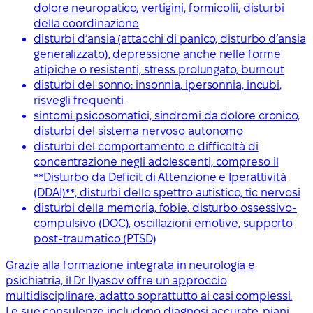
dolore neuropatico, vertigini, formicolii, disturbi
della coordinazione
disturbi d’ansia (attacchi di panico, disturbo d’ansia
generalizzato), depressione anche nelle forme
atipiche o resistenti, stress prolungato, burnout
disturbi del sonno: insonnia, ipersonnia, incubi,
risvegli frequenti
sintomi psicosomatici, sindromi da dolore cronico,
disturbi del sistema nervoso autonomo
disturbi del comportamento e difficoltà di
concentrazione negli adolescenti, compreso il
**Disturbo da Deficit di Attenzione e Iperattività
(DDAI)**, disturbi dello spettro autistico, tic nervosi
disturbi della memoria, fobie, disturbo ossessivo-
compulsivo (DOC), oscillazioni emotive, supporto
post-traumatico (PTSD)
Grazie alla formazione integrata in neurologia e
psichiatria, il Dr Ilyasov offre un approccio
multidisciplinare, adatto soprattutto ai casi complessi.
Le sue consulenze includono diagnosi accurate, piani