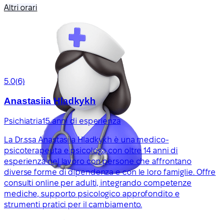
Altri orari
5.0
(6)
Anastasiia Hladkykh
Psichiatria
15 anni di esperienza
La Dr.ssa Anastasiia Hladkykh è una medico-
psicoterapeuta e psicologa con oltre 14 anni di
esperienza nel lavoro con persone che affrontano
diverse forme di dipendenza e con le loro famiglie. Offre
consulti online per adulti, integrando competenze
mediche, supporto psicologico approfondito e
strumenti pratici per il cambiamento.