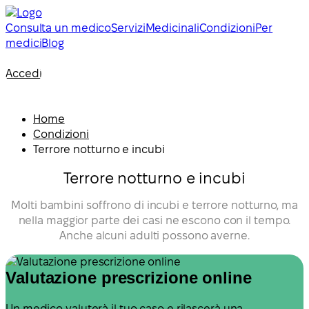
Consulta un medico
Servizi
Medicinali
Condizioni
Per
medici
Blog
Accedi
Home
Condizioni
Terrore notturno e incubi
Terrore notturno e incubi
Molti bambini soffrono di incubi e terrore notturno, ma
nella maggior parte dei casi ne escono con il tempo.
Anche alcuni adulti possono averne.
Valutazione prescrizione online
Un medico valuterà il tuo caso e rilascerà una