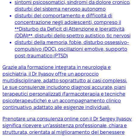
sintomi psicosomatici, sindromi da dolore cronico,
disturbi del sistema nervoso autonomo
disturbi del comportamento e difficoltà di
concentrazione negli adolescenti, compreso il
**Disturbo da Deficit di Attenzione e Iperattività
(DDAI)**, disturbi dello spettro autistico, tic nervosi
disturbi della memoria, fobie, disturbo ossessivo-
compulsivo (DOC), oscillazioni emotive, supporto
post-traumatico (PTSD)
Grazie alla formazione integrata in neurologia e
psichiatria, il Dr Ilyasov offre un approccio
multidisciplinare, adatto soprattutto ai casi complessi.
Le sue consulenze includono diagnosi accurate, piani
terapeutici personalizzati (farmacoterapia e tecniche
psicoterapeutiche) e un accompagnamento clinico
continuativo, adattato alle esigenze individuali.
Prenotare una consulenza online con il Dr Sergey Ilyasov
significa ricevere un’assistenza professionale, chiara e
strutturata, orientata al miglioramento del benessere