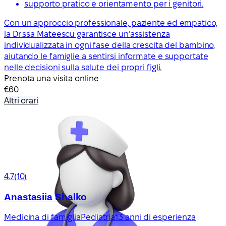
supporto pratico e orientamento per i genitori.
Con un approccio professionale, paziente ed empatico,
la Dr.ssa Mateescu garantisce un’assistenza
individualizzata in ogni fase della crescita del bambino,
aiutando le famiglie a sentirsi informate e supportate
nelle decisioni sulla salute dei propri figli.
Prenota una visita online
€60
Altri orari
4.7
(10)
Anastasiia Shalko
Medicina di famiglia
Pediatria
13 anni di esperienza