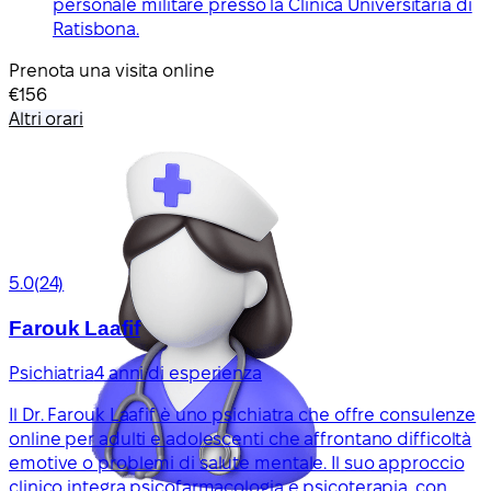
personale militare presso la Clinica Universitaria di
Ratisbona.
Prenota una visita online
€156
Altri orari
5.0
(24)
Farouk Laafif
Psichiatria
4 anni di esperienza
Il Dr. Farouk Laafif è uno psichiatra che offre consulenze
online per adulti e adolescenti che affrontano difficoltà
emotive o problemi di salute mentale. Il suo approccio
clinico integra psicofarmacologia e psicoterapia, con