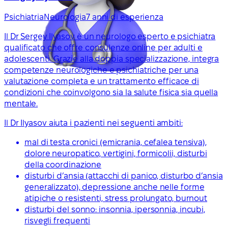
Psichiatria
Neurologia
7 anni di esperienza
Il Dr Sergey Ilyasov è un neurologo esperto e psichiatra
qualificato che offre consulenze online per adulti e
adolescenti. Grazie alla doppia specializzazione, integra
competenze neurologiche e psichiatriche per una
valutazione completa e un trattamento efficace di
condizioni che coinvolgono sia la salute fisica sia quella
mentale.
Il Dr Ilyasov aiuta i pazienti nei seguenti ambiti:
mal di testa cronici (emicrania, cefalea tensiva),
dolore neuropatico, vertigini, formicolii, disturbi
della coordinazione
disturbi d’ansia (attacchi di panico, disturbo d’ansia
generalizzato), depressione anche nelle forme
atipiche o resistenti, stress prolungato, burnout
disturbi del sonno: insonnia, ipersonnia, incubi,
risvegli frequenti