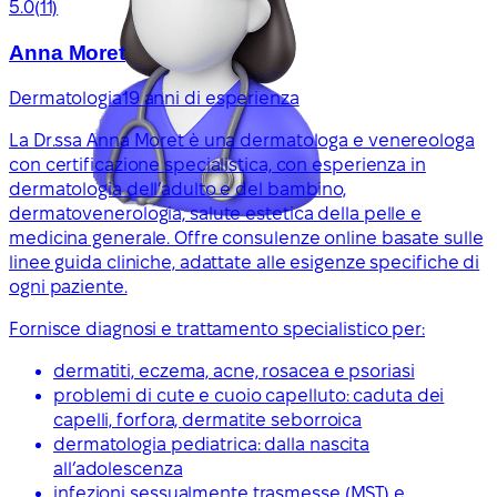
5.0
(11)
Anna Moret
Dermatologia
19 anni di esperienza
La Dr.ssa Anna Moret è una dermatologa e venereologa
con certificazione specialistica, con esperienza in
dermatologia dell’adulto e del bambino,
dermatovenerologia, salute estetica della pelle e
medicina generale. Offre consulenze online basate sulle
linee guida cliniche, adattate alle esigenze specifiche di
ogni paziente.
Fornisce diagnosi e trattamento specialistico per:
dermatiti, eczema, acne, rosacea e psoriasi
problemi di cute e cuoio capelluto: caduta dei
capelli, forfora, dermatite seborroica
dermatologia pediatrica: dalla nascita
all’adolescenza
infezioni sessualmente trasmesse (MST) e