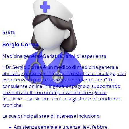
5.0
(11)
Sergio Correa
Medicina generale
Geriatria
8 anni di esperienza
Il Dr. Sergio Correa è un medico di medicina generale
abilitato, specialista in medicina estetica e tricologia, con
esperienza in pronto soccorso e prevenzione. Offre
consulenze online in inglese e spagnolo, supportando
pazienti adulti con un’ampia varietà di esigenze
mediche – dai sintomi acuti alla gestione di condizioni
croniche.
Le sue principali aree di interesse includono:
Assistenza generale e urgenze lievi: febbre,