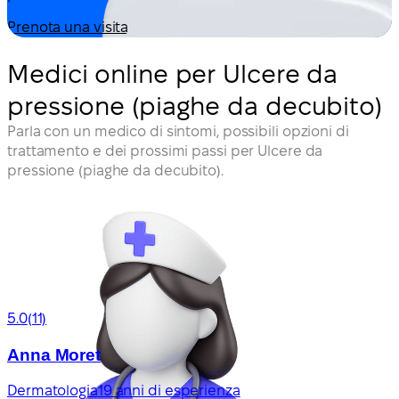
Prenota una visita
Medici online per Ulcere da
pressione (piaghe da decubito)
Parla con un medico di sintomi, possibili opzioni di
trattamento e dei prossimi passi per Ulcere da
pressione (piaghe da decubito).
5.0
(11)
Anna Moret
Dermatologia
19 anni di esperienza