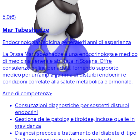
5.0
(6)
Mar Tabeshadze
Endocrinologia
Medicina generale
11 anni di esperienza
La Dr.ssa Mar Tabeshadze è una endocrinologa e medico
di medicina generale abilitata in Spagna. Offre
consulenze online per adulti, fornendo supporto
medico per un’ampia gamma di disturbi endocrini e
condizioni correlate alla salute metabolica e ormonale.
Aree di competenza:
Consultazioni diagnostiche per sospetti disturbi
endocrini
Gestione delle patologie tiroidee, incluse quelle in
gravidanza
Diagnosi precoce e trattamento del diabete di tipo
1 e 2, con piani terapeutici personalizzati