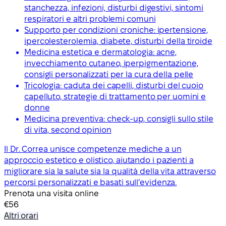
stanchezza, infezioni, disturbi digestivi, sintomi
respiratori e altri problemi comuni
Supporto per condizioni croniche: ipertensione,
ipercolesterolemia, diabete, disturbi della tiroide
Medicina estetica e dermatologia: acne,
invecchiamento cutaneo, iperpigmentazione,
consigli personalizzati per la cura della pelle
Tricologia: caduta dei capelli, disturbi del cuoio
capelluto, strategie di trattamento per uomini e
donne
Medicina preventiva: check-up, consigli sullo stile
di vita, second opinion
Il Dr. Correa unisce competenze mediche a un
approccio estetico e olistico, aiutando i pazienti a
migliorare sia la salute sia la qualità della vita attraverso
percorsi personalizzati e basati sull’evidenza.
Prenota una visita online
€56
Altri orari