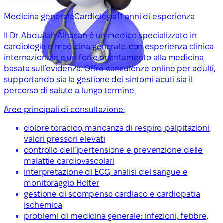
Medicina generale
Cardiologia
11 anni di esperienza
Il Dr. Abdullah Alhasan è un medico specializzato in
cardiologia e medicina generale, con esperienza clinica
internazionale e un forte orientamento alla medicina
basata sull’evidenza. Offre consulenze online per adulti,
supportando sia la gestione dei sintomi acuti sia il
percorso di salute a lungo termine.
Aree principali di consultazione:
dolore toracico, mancanza di respiro, palpitazioni,
valori pressori elevati
controllo dell’ipertensione e prevenzione delle
malattie cardiovascolari
interpretazione di ECG, analisi del sangue e
monitoraggio Holter
gestione di scompenso cardiaco e cardiopatia
ischemica
problemi di medicina generale: infezioni, febbre,