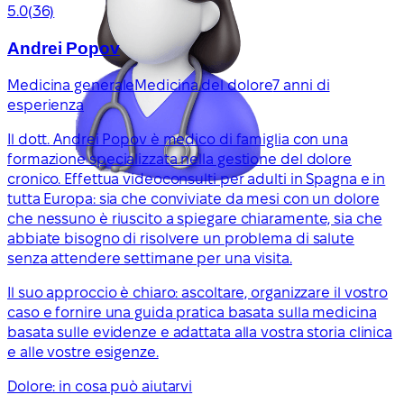
5.0
(36)
Andrei Popov
Medicina generale
Medicina del dolore
7 anni di
esperienza
Il dott. Andrei Popov è medico di famiglia con una
formazione specializzata nella gestione del dolore
cronico. Effettua videoconsulti per adulti in Spagna e in
tutta Europa: sia che conviviate da mesi con un dolore
che nessuno è riuscito a spiegare chiaramente, sia che
abbiate bisogno di risolvere un problema di salute
senza attendere settimane per una visita.
Il suo approccio è chiaro: ascoltare, organizzare il vostro
caso e fornire una guida pratica basata sulla medicina
basata sulle evidenze e adattata alla vostra storia clinica
e alle vostre esigenze.
Dolore: in cosa può aiutarvi