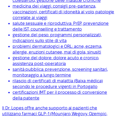
colesterolo, gestione delle malattie croniche
medicina dei viaggi: consigli pre-partenza,
vaccinazioni, certificati di idoneità al volo, patologie
correlate ai viaggi
salute sessuale e riproduttiva: PrEP, prevenzione
delle IST, counselling e trattamento
gestione del peso: programmi personalizzati,
indicazioni sullo stile di vita
problemi dermatologici e ORL: acne, eczema,
allergie, eruzioni cutanee, mal di gola, sinusiti
gestione del dolore: dolore acuto e cronico,
assistenza post-operatoria
sanità pubblica: prevenzione, screening sanitari,
monitoraggio a lungo termine
rilascio di certificati di malattia (Baixa médica)
secondo le procedure vigenti in Portogallo
certificazioni IMT per il processo di conversione
della patente
Il Dr. Lopes offre anche supporto ai pazienti che
utilizzano farmaci GLP-1 (Mounjaro, Wegovy, Ozempic,