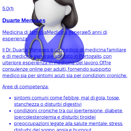
5.0
(1)
Duarte Meneses
Medicina di famiglia
Medicina generale
5 anni di
esperienza
Il Dr. Duarte Meneses è un medico di medicina familiare
e di medicina generale abilitato in Portogallo, con
ulteriore esperienza in medicina del lavoro. Offre
consulenze online per adulti, fornendo supporto
medico sia per sintomi acuti sia per condizioni croniche.
Aree di competenza:
sintomi comuni come febbre, mal di gola, tosse,
stanchezza o disturbi digestivi
condizioni croniche tra cui ipertensione, diabete,
ipercolesterolemia e disturbi tiroidei
preoccupazioni legate alla salute mentale: stress,
disturbi del sonno, ansia e burnout