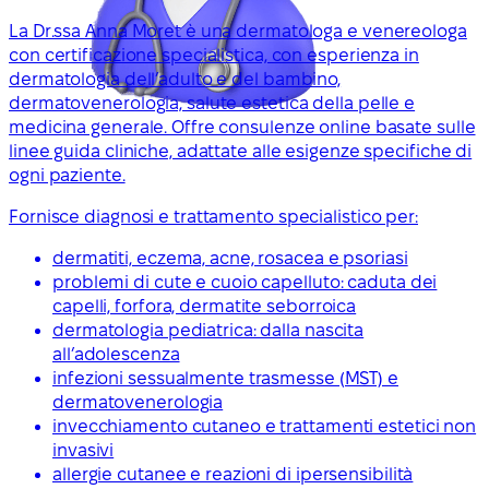
La Dr.ssa Anna Moret è una dermatologa e venereologa
con certificazione specialistica, con esperienza in
dermatologia dell’adulto e del bambino,
dermatovenerologia, salute estetica della pelle e
medicina generale. Offre consulenze online basate sulle
linee guida cliniche, adattate alle esigenze specifiche di
ogni paziente.
Fornisce diagnosi e trattamento specialistico per:
dermatiti, eczema, acne, rosacea e psoriasi
problemi di cute e cuoio capelluto: caduta dei
capelli, forfora, dermatite seborroica
dermatologia pediatrica: dalla nascita
all’adolescenza
infezioni sessualmente trasmesse (MST) e
dermatovenerologia
invecchiamento cutaneo e trattamenti estetici non
invasivi
allergie cutanee e reazioni di ipersensibilità