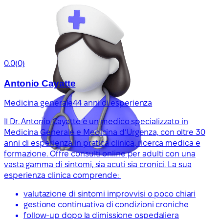
0.0
(0)
Antonio Cayatte
Medicina generale
44 anni di esperienza
Il Dr. Antonio Cayatte è un medico specializzato in
Medicina Generale e Medicina d’Urgenza, con oltre 30
anni di esperienza in pratica clinica, ricerca medica e
formazione. Offre consulti online per adulti con una
vasta gamma di sintomi, sia acuti sia cronici. La sua
esperienza clinica comprende:
valutazione di sintomi improvvisi o poco chiari
gestione continuativa di condizioni croniche
follow-up dopo la dimissione ospedaliera