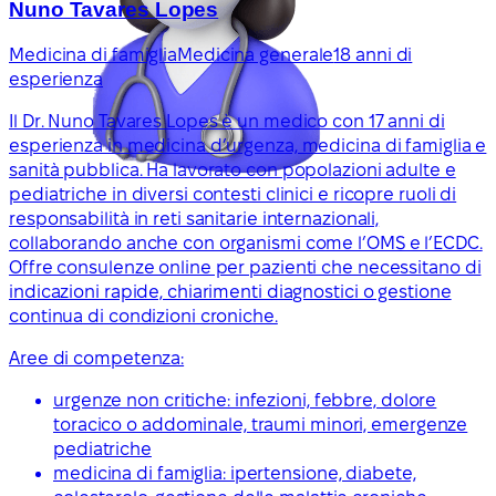
Nuno Tavares Lopes
Medicina di famiglia
Medicina generale
18 anni di
esperienza
Il Dr. Nuno Tavares Lopes è un medico con 17 anni di
esperienza in medicina d’urgenza, medicina di famiglia e
sanità pubblica. Ha lavorato con popolazioni adulte e
pediatriche in diversi contesti clinici e ricopre ruoli di
responsabilità in reti sanitarie internazionali,
collaborando anche con organismi come l’OMS e l’ECDC.
Offre consulenze online per pazienti che necessitano di
indicazioni rapide, chiarimenti diagnostici o gestione
continua di condizioni croniche.
Aree di competenza:
urgenze non critiche: infezioni, febbre, dolore
toracico o addominale, traumi minori, emergenze
pediatriche
medicina di famiglia: ipertensione, diabete,