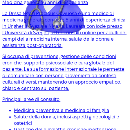
Medicina generale
6 anni di esperienza
La Dr.ssa Ngozi Precious Okwuosa è una medico di
medicina generale con oltre 5 anni di esperienza clinica
in Ungheria, Svezia e Nigeria. Laureata con lode presso
l’Università di Szeged, offre consulti online per adulti nei
campi della medicina interna, salute della donna e
assistenza post-operatoria.
Si occupa di prevenzione, gestione delle condizioni
croniche, supporto psicosociale e cura globale del
paziente. La sua formazione internazionale le permette
di comunicare con persone provenienti da contesti
culturali diversi, mantenendo un approccio empatico,
chiaro e centrato sul paziente.
Principali aree di consulto:
Medicina preventiva e medicina di famiglia
Salute della donna, inclusi aspetti ginecologici e
ostetrici
Gestione delle malattie croniche: ipertensione,