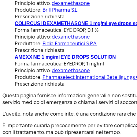
Principio attivo:
dexamethasone
Produttore:
Brill Pharma S.L.
Prescrizione richiesta
COLIRCUSI DEXAMETHASONE 1 mg/ml eye drops so
Forma farmaceutica:
EYE DROP, 0.1 %
Principio attivo:
dexamethasone
Produttore:
Fidia Farmaceutici S.P.A.
Prescrizione richiesta
AMEXXINE 1 mg/ml EYE DROPS SOLUTION
Forma farmaceutica:
EYEDROP, 1 mg/ml
Principio attivo:
dexamethasone
Produttore:
Pharmaselect International Beteiligung
Prescrizione richiesta
Questa pagina fornisce informazioni generali e non sostitui
servizio medico di emergenza o chiama i servizi di soccor
L'uveite, nota anche come irite, è una condizione rara che
È importante curarla precocemente per evitare complica
con il trattamento, ma può ripresentarsi nel tempo.