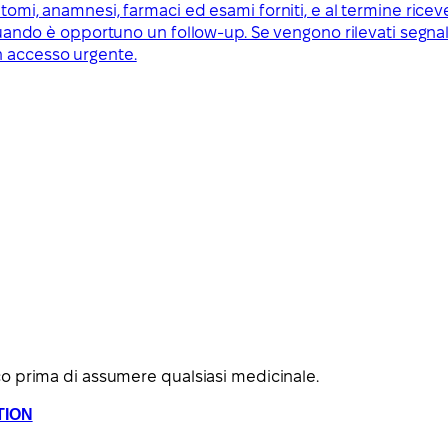
ntomi, anamnesi, farmaci ed esami forniti, e al termine ricev
 quando è opportuno un follow-up. Se vengono rilevati segnali
n accesso urgente.
o prima di assumere qualsiasi medicinale.
TION