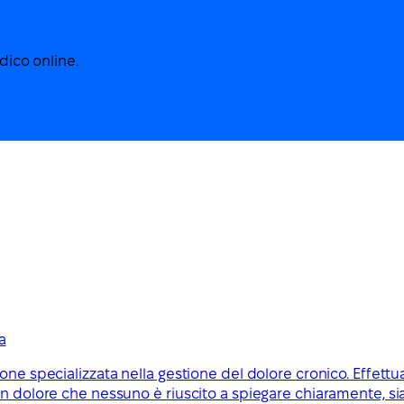
edico online.
a
ne specializzata nella gestione del dolore cronico. Effettua
un dolore che nessuno è riuscito a spiegare chiaramente, si