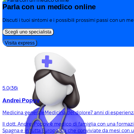
Parla con un medico online
Discuti i tuoi sintomi e i possibili prossimi passi con un m
Scegli uno specialista
Visita express
5.0
(36)
Andrei Popov
Medicina generale
Medicina del dolore
7 anni di esperienz
Il dott. Andrei Popov è medico di famiglia con una formazio
Spagna e in tutta Europa: sia che conviviate da mesi con 