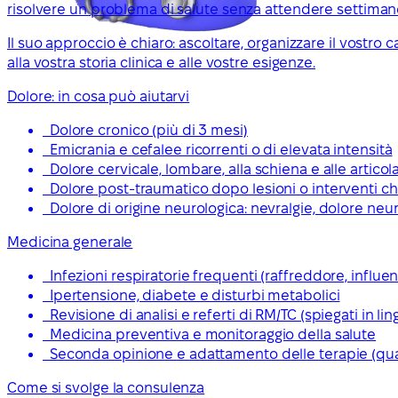
risolvere un problema di salute senza attendere settimane
Il suo approccio è chiaro: ascoltare, organizzare il vostro
alla vostra storia clinica e alle vostre esigenze.
Dolore: in cosa può aiutarvi
Dolore cronico (più di 3 mesi)
Emicrania e cefalee ricorrenti o di elevata intensità
Dolore cervicale, lombare, alla schiena e alle articol
Dolore post-traumatico dopo lesioni o interventi chi
Dolore di origine neurologica: nevralgie, dolore neur
Medicina generale
Infezioni respiratorie frequenti (raffreddore, influen
Ipertensione, diabete e disturbi metabolici
Revisione di analisi e referti di RM/TC (spiegati in li
Medicina preventiva e monitoraggio della salute
Seconda opinione e adattamento delle terapie (qu
Come si svolge la consulenza