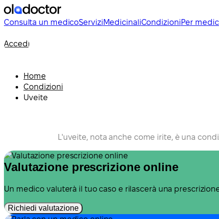
Consulta un medico
Servizi
Medicinali
Condizioni
Per medic
Accedi
Home
Condizioni
Uveite
L'uveite, nota anche come irite, è una condi
Valutazione prescrizione online
Un medico valuterà il tuo caso e rilascerà una prescrizio
Richiedi valutazione