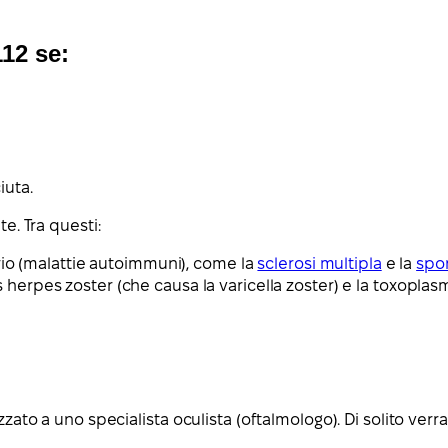
112 se:
iuta.
e. Tra questi:
rio (malattie autoimmuni), come la
sclerosi multipla
e la
spon
rus herpes zoster (che causa la varicella zoster) e la toxoplas
zato a uno specialista oculista (oftalmologo). Di solito verrai