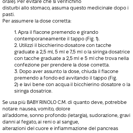
orale). Per evitare che si verifichino
disturbi allo stomaco, assuma questo medicinale dopo i
pasti.
Per assumere la dose corretta:
1. Apra il flacone premendo e girando
contemporaneamente il tappo (Fig. 1).
2. Utilizzi il bicchierino dosatore con tacche
graduate a 2,5 ml, 5 ml e 7,5 ml o la siringa dosatrice
con tacche graduate a 2,5 ml e 5 ml che trova nella
confezione per prendere la dose corretta.
3. Dopo aver assunto la dose, chiuda il flacone
premendo a fondo ed avvitando il tappo (Fig.
2) e lavi bene con acqua il bicchierino dosatore o la
siringa dosatrice.
Se usa più BABY RINOLO C.M. di quanto deve
, potrebbe
notare: nausea, vomito, dolore
all’addome, sonno profondo (letargia), sudorazione, gravi
danni al fegato, ai reni o al sangue,
alterazioni del cuore e infiammazione del pancreas