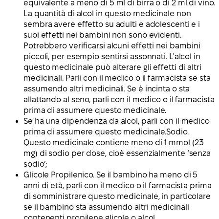
equivalente a meno di 5 ml di birra o di 2 ml di vino.
La quantità di alcol in questo medicinale non
sembra avere effetto su adulti e adolescenti e i
suoi effetti nei bambini non sono evidenti.
Potrebbero verificarsi alcuni effetti nei bambini
piccoli, per esempio sentirsi assonnati. L'alcol in
questo medicinale può alterare gli effetti di altri
medicinali. Parli con il medico o il farmacista se sta
assumendo altri medicinali. Se è incinta o sta
allattando al seno, parli con il medico o il farmacista
prima di assumere questo medicinale.
Se ha una dipendenza da alcol, parli con il medico
prima di assumere questo medicinale.Sodio.
Questo medicinale contiene meno di 1 mmol (23
mg) di sodio per dose, cioè essenzialmente ‘senza
sodio’;
Glicole Propilenico. Se il bambino ha meno di 5
anni di età, parli con il medico o il farmacista prima
di somministrare questo medicinale, in particolare
se il bambino sta assumendo altri medicinali
contenenti propilene glicole o alcol.