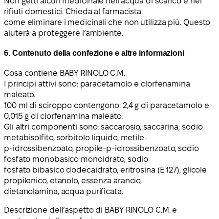
Non getti alcun medicinale nell’acqua di scarico e nei
rifiuti domestici. Chieda al farmacista
come eliminare i medicinali che non utilizza più. Questo
aiuterà a proteggere l’ambiente.
6. Contenuto della confezione e altre informazioni
Cosa contiene BABY RINOLO C.M.
I principi attivi sono: paracetamolo e clorfenamina
maleato.
100 ml di sciroppo contengono: 2,4 g di paracetamolo e
0,015 g di clorfenamina maleato.
Gli altri componenti sono: saccarosio, saccarina, sodio
metabisolfito, sorbitolo liquido, metile-
p-idrossibenzoato, propile-p-idrossibenzoato, sodio
fosfato monobasico monoidrato, sodio
fosfato bibasico dodecaidrato, eritrosina (E 127), glicole
propilenico, etanolo, essenza arancio,
dietanolamina, acqua purificata.
Descrizione dell’aspetto di BABY RINOLO C.M. e