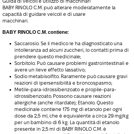
Guida di veicoli e utilizzo di macchinari
BABY RINOLO C.M. può alterare moderatamente la
capacità di guidare veicoli e di usare
macchinari.
BABY RINOLO C.M. contiene:
Saccarosio. Se il medico le ha diagnosticato una
intolleranza ad alcuni zuccheri, lo contatti prima di
prendere questo medicinale;
Sorbitolo. Può causare problemi gastrointestinali e
avere un lieve effetto lassativo;
Sodio metabisolfito. Raramente può causare gravi
reazioni di ipersensibilità e broncospasmo;
Metile-para-idrossibenzoato e propile-para-
idrossibenzoato. Possono causare reazioni
allergiche (anche ritardate); Etanolo. Questo
medicinale contiene 175 mg di etanolo per ogni
dose da 2,5 ml, che è equivalente a circa 29 mg/kg
per un bambino di 6 kg. La quantità di etanolo
presente in 2,5 ml di BABY RINOLO C.M. è