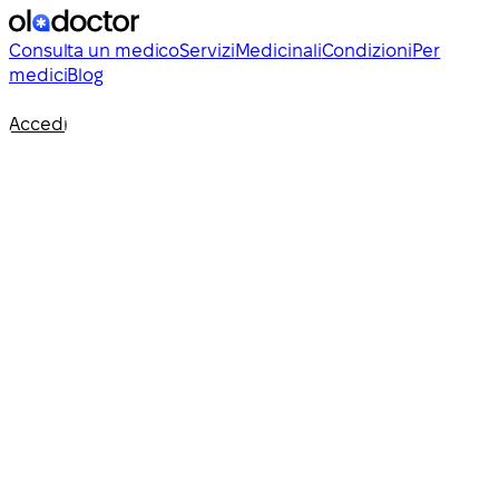
Consulta un medico
Servizi
Medicinali
Condizioni
Per
medici
Blog
Accedi