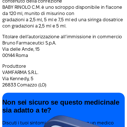
contenuto della confezione
BABY RINOLO C.M. è uno sciroppo disponibile in flacone
da 120 ml, munito di misurino con
gradazioni a 2,5 ml, 5 ml e 7,5 ml ed una siringa dosatrice
con gradazioni a 2,5 ml e 5 ml.
Titolare dell’autorizzazione all’immissione in commercio
Bruno Farmaceutici S.p.A.
Via delle Ande, 15
00144 Roma
Produttore
VAMFARMA S.R.L.
Via Kennedy, 5
26833 Comazzo (LO)
Non sei sicuro se questo medicinale
sia adatto a te?
Discuti i tuoi sintomi e il trattamento con un medico