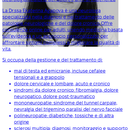
La Dr.ssa Ekaterina Agapova è una neurologa
specializzata nella diagnosi e nel trattamento delle
patologie neurologiche e del dolore cronico. Offre
consulenze online per adulti, unendo medicina basata
sull’evidenza e un approccio personalizzato per
affrontare sintomi complessi e migliorare la qualità di
vita.
Si occupa della gestione e del trattamento di:
mal di testa ed emicranie, incluse cefalee
tensionali e a grappolo
dolore cervicale e lombare, acuto e cronico
sindromi da dolore cronico: fibromialgia, dolore
neuropatico, dolore post-traumatico
mononeuropatie: sindrome del tunnel carpale,
nevralgia del trigemino, paralisi del nervo facciale
polineuropatie: diabetiche, tossiche e di altra
origine
sclerosi multipla: diagnosi, monitoraggio e supporto