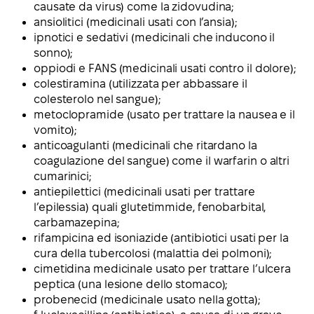
causate da virus) come la zidovudina;
ansiolitici (medicinali usati con l’ansia);
ipnotici e sedativi (medicinali che inducono il
sonno);
oppiodi e FANS (medicinali usati contro il dolore);
colestiramina (utilizzata per abbassare il
colesterolo nel sangue);
metoclopramide (usato per trattare la nausea e il
vomito);
anticoagulanti (medicinali che ritardano la
coagulazione del sangue) come il warfarin o altri
cumarinici;
antiepilettici (medicinali usati per trattare
l’epilessia) quali glutetimmide, fenobarbital,
carbamazepina;
rifampicina ed isoniazide (antibiotici usati per la
cura della tubercolosi (malattia dei polmoni);
cimetidina medicinale usato per trattare l’ulcera
peptica (una lesione dello stomaco);
probenecid (medicinale usato nella gotta);