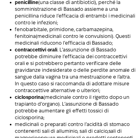
penicilline
(una classe di antibiotici), perché la
somministrazione di Bassado assieme a una
penicillina riduce l’efficacia di entrambi i medicinali
contro le infezioni;
fenobarbitale
,
primidone
,
carbamazepina
,
fenitoina
(medicinali contro le convulsioni). Questi
medicinali riducono l’efficacia di Bassado;
contraccettivi orali
. L’assunzione di Bassado
potrebbe diminuire l’efficacia dei contraccettivi
orali e si potrebbero pertanto verificare delle
gravidanze indesiderate o delle perdite anomale di
sangue dalla vagina tra una mestruazione e l’altra.
In questo caso si raccomanda di adottare misure
contraccettive alternative o ulteriori;
ciclosporina
(medicinale contro il rigetto dopo un
trapianto d’organo). L’assunzione di Bassado
potrebbe aumentare gli effetti tossici di
ciclosporina;
medicinali o preparati contro l’acidità di stomaco
contenenti sali di alluminio, sali di calcio,
sali di
magnesio
oppure
medicinali o prodotti contenenti