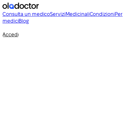
Consulta un medico
Servizi
Medicinali
Condizioni
Per
medici
Blog
Accedi