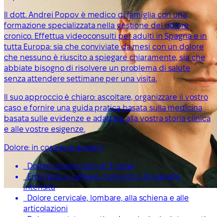
Il dott. Andrei Popov è medico di famiglia con una
formazione specializzata nella gestione del dolore
cronico. Effettua videoconsulti per adulti in Spagna e in
tutta Europa: sia che conviviate da mesi con un dolore
che nessuno è riuscito a spiegare chiaramente, sia che
abbiate bisogno di risolvere un problema di salute
senza attendere settimane per una visita.
Il suo approccio è chiaro: ascoltare, organizzare il vostro
caso e fornire una guida pratica basata sulla medicina
basata sulle evidenze e adattata alla vostra storia clinica
e alle vostre esigenze.
Dolore: in cosa può aiutarvi
Dolore cronico (più di 3 mesi)
Emicrania e cefalee ricorrenti o di elevata
intensità
Dolore cervicale, lombare, alla schiena e alle
articolazioni