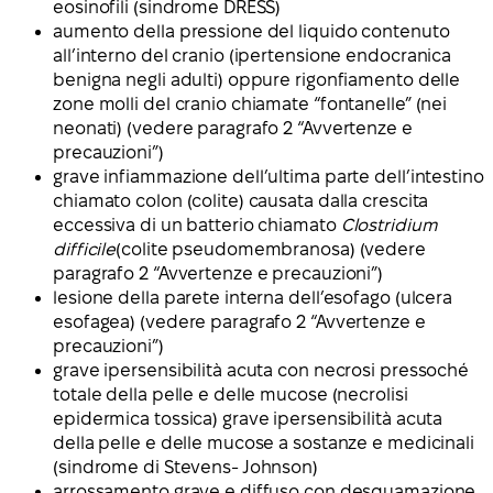
eosinofili (sindrome DRESS)
aumento della pressione del liquido contenuto
all’interno del cranio (ipertensione endocranica
benigna negli adulti) oppure rigonfiamento delle
zone molli del cranio chiamate “fontanelle” (nei
neonati) (vedere paragrafo 2 “Avvertenze e
precauzioni”)
grave infiammazione dell’ultima parte dell’intestino
chiamato colon (colite) causata dalla crescita
eccessiva di un batterio chiamato
Clostridium
difficile
(colite pseudomembranosa) (vedere
paragrafo 2 “Avvertenze e precauzioni”)
lesione della parete interna dell’esofago (ulcera
esofagea) (vedere paragrafo 2 “Avvertenze e
precauzioni”)
grave ipersensibilità acuta con necrosi pressoché
totale della pelle e delle mucose (necrolisi
epidermica tossica) grave ipersensibilità acuta
della pelle e delle mucose a sostanze e medicinali
(sindrome di Stevens- Johnson)
arrossamento grave e diffuso con desquamazione