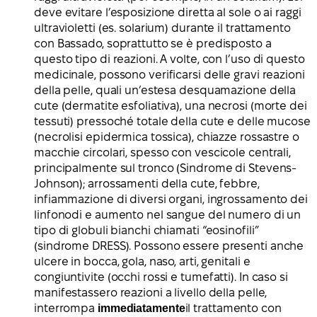
deve evitare l’esposizione diretta al sole o ai raggi
ultravioletti (es. solarium) durante il trattamento
con Bassado, soprattutto se è predisposto a
questo tipo di reazioni. A volte, con l’uso di questo
medicinale, possono verificarsi delle gravi reazioni
della pelle, quali un’estesa desquamazione della
cute (dermatite esfoliativa), una necrosi (morte dei
tessuti) pressoché totale della cute e delle mucose
(necrolisi epidermica tossica), chiazze rossastre o
macchie circolari, spesso con vescicole centrali,
principalmente sul tronco (Sindrome di Stevens-
Johnson); arrossamenti della cute, febbre,
infiammazione di diversi organi, ingrossamento dei
linfonodi e aumento nel sangue del numero di un
tipo di globuli bianchi chiamati “eosinofili”
(sindrome DRESS). Possono essere presenti anche
ulcere in bocca, gola, naso, arti, genitali e
congiuntivite (occhi rossi e tumefatti). In caso si
manifestassero reazioni a livello della pelle,
interrompa
immediatamente
il trattamento con