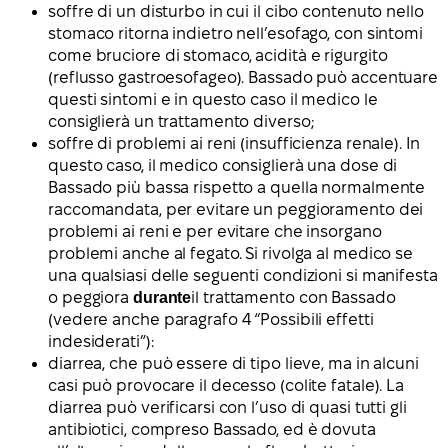
soffre di un disturbo in cui il cibo contenuto nello
stomaco ritorna indietro nell’esofago, con sintomi
come bruciore di stomaco, acidità e rigurgito
(reflusso gastroesofageo). Bassado può accentuare
questi sintomi e in questo caso il medico le
consiglierà un trattamento diverso;
soffre di problemi ai reni (insufficienza renale). In
questo caso, il medico consiglierà una dose di
Bassado più bassa rispetto a quella normalmente
raccomandata, per evitare un peggioramento dei
problemi ai reni e per evitare che insorgano
problemi anche al fegato. Si rivolga al medico se
una qualsiasi delle seguenti condizioni si manifesta
o peggiora
durante
il trattamento con Bassado
(vedere anche paragrafo 4 “Possibili effetti
indesiderati”):
diarrea, che può essere di tipo lieve, ma in alcuni
casi può provocare il decesso (colite fatale). La
diarrea può verificarsi con l’uso di quasi tutti gli
antibiotici, compreso Bassado, ed è dovuta