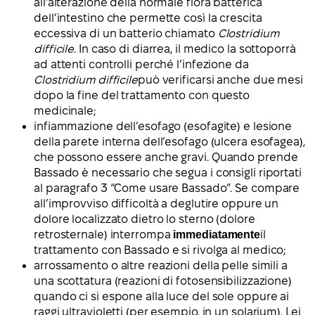
all’alterazione della normale flora batterica
dell’intestino che permette così la crescita
eccessiva di un batterio chiamato
Clostridium
difficile
. In caso di diarrea, il medico la sottoporrà
ad attenti controlli perché l’infezione da
Clostridium difficile
può verificarsi anche due mesi
dopo la fine del trattamento con questo
medicinale;
infiammazione dell’esofago (esofagite) e lesione
della parete interna dell’esofago (ulcera esofagea),
che possono essere anche gravi. Quando prende
Bassado è necessario che segua i consigli riportati
al paragrafo 3 “Come usare Bassado”. Se compare
all’improvviso difficoltà a deglutire oppure un
dolore localizzato dietro lo sterno (dolore
retrosternale) interrompa
immediatamente
il
trattamento con Bassado e si rivolga al medico;
arrossamento o altre reazioni della pelle simili a
una scottatura (reazioni di fotosensibilizzazione)
quando ci si espone alla luce del sole oppure ai
raggi ultravioletti (per esempio, in un solarium). Lei