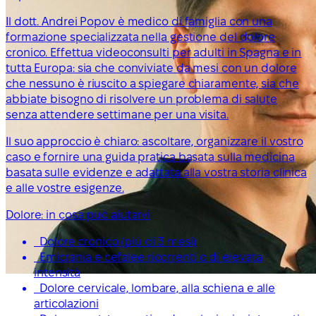
Il dott. Andrei Popov è medico di famiglia con una
formazione specializzata nella gestione del dolore
cronico. Effettua videoconsulti per adulti in Spagna e in
tutta Europa: sia che conviviate da mesi con un dolore
che nessuno è riuscito a spiegare chiaramente, sia che
abbiate bisogno di risolvere un problema di salute
senza attendere settimane per una visita.
Il suo approccio è chiaro: ascoltare, organizzare il vostro
caso e fornire una guida pratica basata sulla medicina
basata sulle evidenze e adattata alla vostra storia clinica
e alle vostre esigenze.
Dolore: in cosa può aiutarvi
Dolore cronico (più di 3 mesi)
Emicrania e cefalee ricorrenti o di elevata
intensità
Dolore cervicale, lombare, alla schiena e alle
articolazioni