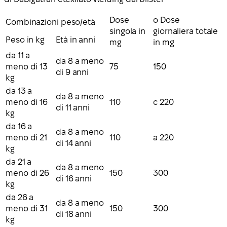
Dose
o Dose
Combinazioni peso/età
singola in
giornaliera totale
Peso in kg
Età in anni
mg
in mg
da 11 a
da 8 a meno
meno di 13
75
150
di 9 anni
kg
da 13 a
da 8 a meno
meno di 16
110
c 220
di 11 anni
kg
da 16 a
da 8 a meno
meno di 21
110
a 220
di 14 anni
kg
da 21 a
da 8 a meno
meno di 26
150
300
di 16 anni
kg
da 26 a
da 8 a meno
meno di 31
150
300
di 18 anni
kg