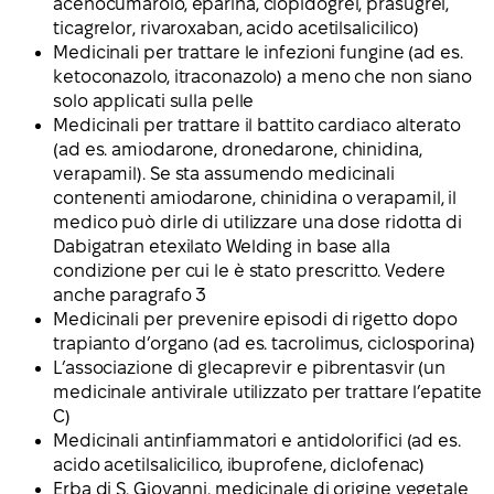
acenocumarolo, eparina, clopidogrel, prasugrel,
ticagrelor, rivaroxaban, acido acetilsalicilico)
Medicinali per trattare le infezioni fungine (ad es.
ketoconazolo, itraconazolo) a meno che non siano
solo applicati sulla pelle
Medicinali per trattare il battito cardiaco alterato
(ad es. amiodarone, dronedarone, chinidina,
verapamil). Se sta assumendo medicinali
contenenti amiodarone, chinidina o verapamil, il
medico può dirle di utilizzare una dose ridotta di
Dabigatran etexilato Welding in base alla
condizione per cui le è stato prescritto. Vedere
anche paragrafo 3
Medicinali per prevenire episodi di rigetto dopo
trapianto d’organo (ad es. tacrolimus, ciclosporina)
L’associazione di glecaprevir e pibrentasvir (un
medicinale antivirale utilizzato per trattare l’epatite
C)
Medicinali antinfiammatori e antidolorifici (ad es.
acido acetilsalicilico, ibuprofene, diclofenac)
Erba di S. Giovanni, medicinale di origine vegetale