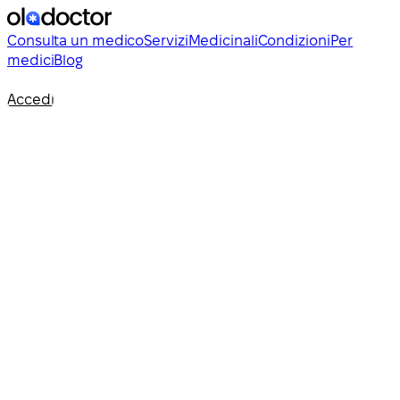
Consulta un medico
Servizi
Medicinali
Condizioni
Per
medici
Blog
Accedi