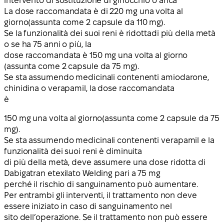
intervento di sostituzione di ginocchio o anca
La dose raccomandata è di
220 mg una volta al
giorno
(assunta come 2 capsule da 110 mg).
Se la
funzionalità dei suoi reni è ridotta
di più della metà
o se
ha 75 anni o più
, la
dose raccomandata è 150 mg una volta al giorno
(assunta come 2 capsule da 75 mg).
Se sta assumendo medicinali contenenti
amiodarone,
chinidina o verapamil
, la dose raccomandata
è
150 mg una volta al giorno
(assunta come 2 capsule da 75
mg).
Se sta assumendo
medicinali contenenti verapamil e la
funzionalità dei suoi reni è diminuita
di più della metà, deve assumere una dose ridotta di
Dabigatran etexilato Welding pari a
75 mg
perché il rischio di sanguinamento può aumentare.
Per entrambi gli interventi, il trattamento non deve
essere iniziato in caso di sanguinamento nel
sito dell’operazione. Se il trattamento non può essere