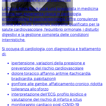
La Dr.ssa Anna Biriukova è una specialista in medicina
interna con esperienza clinica in cardiologia,
endocrinologia e gastroenterologia. Offre consulenze
online per adulti, fornendo supporto qualificato per la
salute cardiovascolare, l’equilibrio ormonale, i disturbi
digestivi e la gestione completa delle condizioni
internistiche.
Si occupa di cardiologia, con diagnostica e trattamento
di:
ipertensione, variazioni della pressione e
prevenzione del rischio cardiovascolare
dolore toracico, affanno, aritmie (tachicardia,
bradicardia, palpitazioni)
gonfiore alle gambe, affaticamento cronico, ridotta
tolleranza allo sforzo
interpretazione dell’ECG, profilo lipidico e
valutazione del rischio di infarto e ictus
monitoraggio cardiaco post-COVID-19