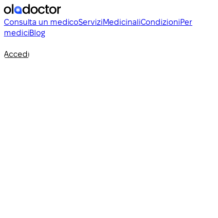
Consulta un medico
Servizi
Medicinali
Condizioni
Per
medici
Blog
Accedi