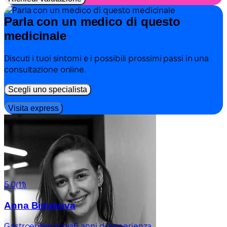
Parla con un medico di questo
medicinale
Discuti i tuoi sintomi e i possibili prossimi passi in una
consultazione online.
Scegli uno specialista
Visita express
5.0
(11)
Anna Biriukova
Gastroenterologia
6 anni di esperienza