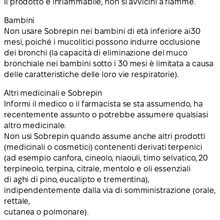
Il prodotto è infiammabile, non si avvicini a fiamme.
Bambini
Non usare Sobrepin nei bambini di età inferiore ai30
mesi, poiché i mucolitici possono indurre occlusione
dei bronchi (la capacità di eliminazione del muco
bronchiale nei bambini sotto i 30 mesi è limitata a causa
delle caratteristiche delle loro vie respiratorie).
Altri medicinali e Sobrepin
Informi il medico o il farmacista se sta assumendo, ha
recentemente assunto o potrebbe assumere qualsiasi
altro medicinale.
Non usi Sobrepin quando assume anche altri prodotti
(medicinali o cosmetici) contenenti derivati terpenici
(ad esempio canfora, cineolo, niaouli, timo selvatico, 20
terpineolo, terpina, citrale, mentolo e oli essenziali
di aghi di pino, eucalipto e trementina),
indipendentemente dalla via di somministrazione (orale,
rettale,
cutanea o polmonare).