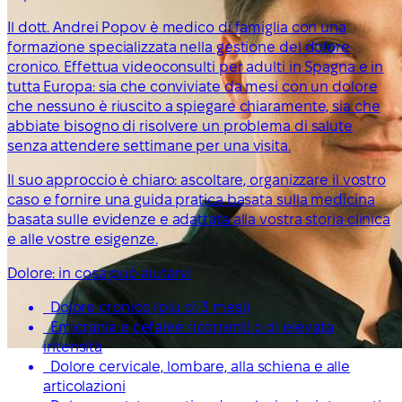
Il dott. Andrei Popov è medico di famiglia con una
formazione specializzata nella gestione del dolore
cronico. Effettua videoconsulti per adulti in Spagna e in
tutta Europa: sia che conviviate da mesi con un dolore
che nessuno è riuscito a spiegare chiaramente, sia che
abbiate bisogno di risolvere un problema di salute
senza attendere settimane per una visita.
Il suo approccio è chiaro: ascoltare, organizzare il vostro
caso e fornire una guida pratica basata sulla medicina
basata sulle evidenze e adattata alla vostra storia clinica
e alle vostre esigenze.
Dolore: in cosa può aiutarvi
Dolore cronico (più di 3 mesi)
Emicrania e cefalee ricorrenti o di elevata
intensità
Dolore cervicale, lombare, alla schiena e alle
articolazioni