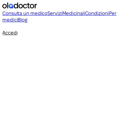
Consulta un medico
Servizi
Medicinali
Condizioni
Per
medici
Blog
Accedi