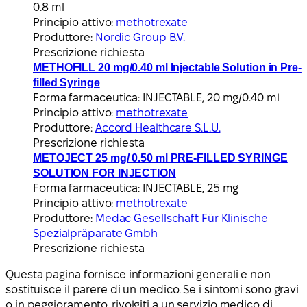
0.8 ml
Principio attivo:
methotrexate
Produttore:
Nordic Group B.V.
Prescrizione richiesta
METHOFILL 20 mg/0.40 ml Injectable Solution in Pre-
filled Syringe
Forma farmaceutica:
INJECTABLE, 20 mg/0.40 ml
Principio attivo:
methotrexate
Produttore:
Accord Healthcare S.L.U.
Prescrizione richiesta
METOJECT 25 mg/ 0.50 ml PRE-FILLED SYRINGE
SOLUTION FOR INJECTION
Forma farmaceutica:
INJECTABLE, 25 mg
Principio attivo:
methotrexate
Produttore:
Medac Gesellschaft Für Klinische
Spezialpräparate Gmbh
Prescrizione richiesta
Questa pagina fornisce informazioni generali e non
sostituisce il parere di un medico. Se i sintomi sono gravi
o in peggioramento, rivolgiti a un servizio medico di