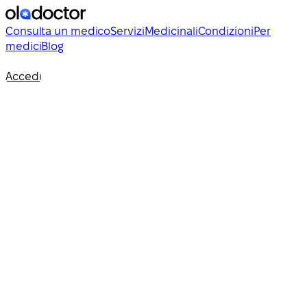
Consulta un medico
Servizi
Medicinali
Condizioni
Per
medici
Blog
Accedi