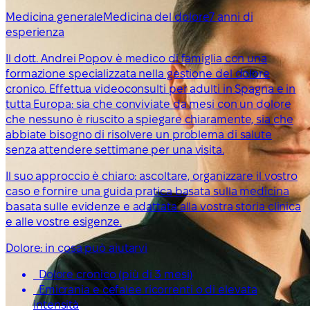
Medicina generale
Medicina del dolore
7 anni di
esperienza
Il dott. Andrei Popov è medico di famiglia con una
formazione specializzata nella gestione del dolore
cronico. Effettua videoconsulti per adulti in Spagna e in
tutta Europa: sia che conviviate da mesi con un dolore
che nessuno è riuscito a spiegare chiaramente, sia che
abbiate bisogno di risolvere un problema di salute
senza attendere settimane per una visita.
Il suo approccio è chiaro: ascoltare, organizzare il vostro
caso e fornire una guida pratica basata sulla medicina
basata sulle evidenze e adattata alla vostra storia clinica
e alle vostre esigenze.
Dolore: in cosa può aiutarvi
Dolore cronico (più di 3 mesi)
Emicrania e cefalee ricorrenti o di elevata
intensità