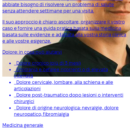
abbiate bisogno di risolvere un problema di salute
senza attendere settimane per una visita.
Il suo approccio è chiaro: ascoltare, organizzare il vostro
caso e fornire una guida pratica basata sulla medicina
basata sulle evidenze e adattata alla vostra storia clinica
e alle vostre esigenze.
Dolore: in cosa può aiutarvi
Dolore cronico (più di 3 mesi)
Emicrania e cefalee ricorrenti o di elevata
intensità
Dolore cervicale, lombare, alla schiena e alle
articolazioni
Dolore post-traumatico dopo lesioni o interventi
chirurgici
Dolore di origine neurologica: nevralgie, dolore
neuropatico, fibromialgia
Medicina generale