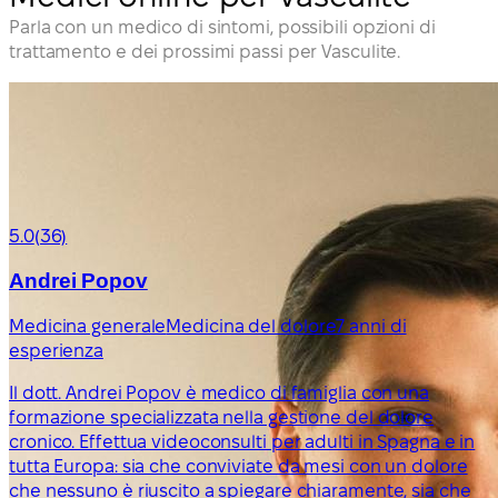
Parla con un medico di sintomi, possibili opzioni di
trattamento e dei prossimi passi per Vasculite.
5.0
(36)
Andrei Popov
Medicina generale
Medicina del dolore
7 anni di
esperienza
Il dott. Andrei Popov è medico di famiglia con una
formazione specializzata nella gestione del dolore
cronico. Effettua videoconsulti per adulti in Spagna e in
tutta Europa: sia che conviviate da mesi con un dolore
che nessuno è riuscito a spiegare chiaramente, sia che