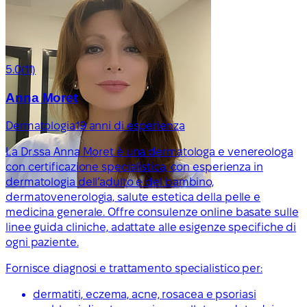
5.0
(11)
Anna Moret
Dermatologia
19 anni di esperienza
La Dr.ssa Anna Moret è una dermatologa e venereologa
con certificazione specialistica, con esperienza in
dermatologia dell’adulto e del bambino,
dermatovenerologia, salute estetica della pelle e
medicina generale. Offre consulenze online basate sulle
linee guida cliniche, adattate alle esigenze specifiche di
ogni paziente.
Fornisce diagnosi e trattamento specialistico per:
dermatiti, eczema, acne, rosacea e psoriasi