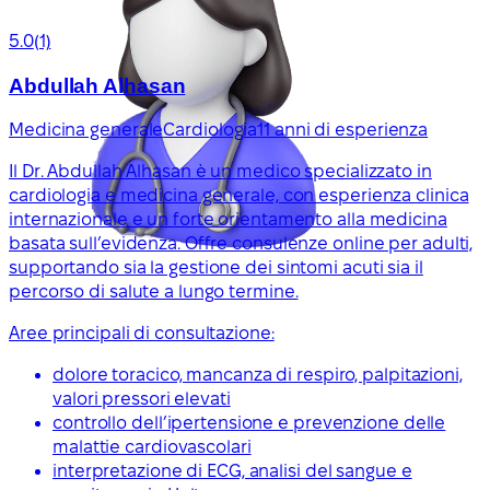
5.0
(1)
Abdullah Alhasan
Medicina generale
Cardiologia
11 anni di esperienza
Il Dr. Abdullah Alhasan è un medico specializzato in
cardiologia e medicina generale, con esperienza clinica
internazionale e un forte orientamento alla medicina
basata sull’evidenza. Offre consulenze online per adulti,
supportando sia la gestione dei sintomi acuti sia il
percorso di salute a lungo termine.
Aree principali di consultazione:
dolore toracico, mancanza di respiro, palpitazioni,
valori pressori elevati
controllo dell’ipertensione e prevenzione delle
malattie cardiovascolari
interpretazione di ECG, analisi del sangue e