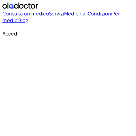
Consulta un medico
Servizi
Medicinali
Condizioni
Per
medici
Blog
Accedi