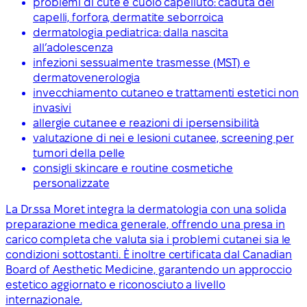
problemi di cute e cuoio capelluto: caduta dei
capelli, forfora, dermatite seborroica
dermatologia pediatrica: dalla nascita
all’adolescenza
infezioni sessualmente trasmesse (MST) e
dermatovenerologia
invecchiamento cutaneo e trattamenti estetici non
invasivi
allergie cutanee e reazioni di ipersensibilità
valutazione di nei e lesioni cutanee, screening per
tumori della pelle
consigli skincare e routine cosmetiche
personalizzate
La Dr.ssa Moret integra la dermatologia con una solida
preparazione medica generale, offrendo una presa in
carico completa che valuta sia i problemi cutanei sia le
condizioni sottostanti. È inoltre certificata dal Canadian
Board of Aesthetic Medicine, garantendo un approccio
estetico aggiornato e riconosciuto a livello
internazionale.