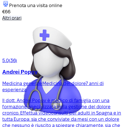
Prenota una visita online
€66
Altri orari
5.0
(36)
Andrei Popov
Medicina generale
Medicina del dolore
7 anni di
esperienza
Il dott. Andrei Popov è medico di famiglia con una
formazione specializzata nella gestione del dolore
cronico. Effettua videoconsulti per adulti in Spagna e in
tutta Europa: sia che conviviate da mesi con un dolore
che nessuno è riuscito a spiegare chiaramente, sia che