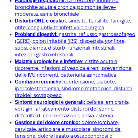
Patologie respiratorie:
raffreddore, influenza,
bronchite acuta e cronica, polmonite lieve-
moderata, asma bronchiale
Disturbi ORL e oculari:
sinusite, tonsillite, faringite,
otite, congiuntivite infettiva o allergica
Problemi digestivi:
gastrite, reflusso gastroesofageo
(GERD), colon irritabile (IBS), dispepsia, gonfiore,
stipsi, diarrea, disturbi funzionali intestinali,
infezioni gastrointestinali
Malattie urologiche e infettive:
cistite acuta e
ricorrente, infezioni di vescica e reni, prevenzione
delle IVU ricorrenti, batteriuria asintomatica
Condizioni croniche:
ipertensione, diabete,
ipercolesterolemia, sindrome metabolica, disturbi
tiroidei, sovrappeso
Sintomi neurologici e generali:
cefalea, emicrania,
vertigini, affaticamento, disturbi del sonno,
difficoltà di concentrazione, ansia, astenia
Gestione del dolore cronico:
dolore lombare,
cervicale, articolare e muscolare, sindromi da
tensione, dolore legato a osteocondrosi o