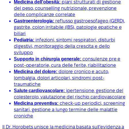
Medicina dell’obesità:
piani strutturati di gestione
del peso, counselling nutrizionale, prevenzione
delle complicanze correlate
Gastroenterologia:
reflusso gastroesofageo (GERD),
gastrite, colon irritabile (IBS), patologie epatiche e
biliari
Pediatria:
infezioni, sintomi respiratori, disturbi
digestivi, monitoraggio della crescita e dello
sviluppo
Supporto in chirurgia generale:
consulenze pre e
post-operatorie, cura delle ferite, riabilitazione
Medicina del dolore:
dolore cronico e acuto,
lombalgia, dolori articolari, sindromi post-
traumatiche
Salute cardiovascolare:
ipertensione, gestione del
colesterolo, valutazione del rischio cardiovascolare
Medicina preventiva:
check-up periodici, screening
sanitari, gestione a lungo termine delle malattie
croniche
Il Dr. Horobets unisce la medicina basata sull’evidenza a