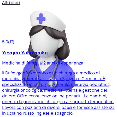
Altri orari
5.0
(12)
Yevgen Yakovenko
Medicina di famiglia
12 anni di esperienza
Il Dr. Yevgen Yakovenko è un chirurgo e medico di
medicina generale abilitato in Spagna e Germania. È
specializzato in chirurgia generale, chirurgia pediatrica,
chirurgia oncologica, medicina interna e gestione del
dolore. Offre consulenze online per adulti e bambini,
unendo la precisione chirurgica al supporto terapeutico.
Lavora con pazienti di diversi paesi e fornisce assistenza
in ucraino, russo, inglese e spagnolo.