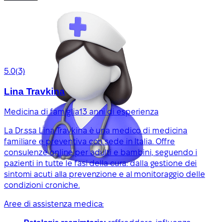
5.0
(3)
Lina Travkina
Medicina di famiglia
13 anni di esperienza
La Dr.ssa Lina Travkina è una medico di medicina
familiare e preventiva con sede in Italia. Offre
consulenze online per adulti e bambini, seguendo i
pazienti in tutte le fasi della cura: dalla gestione dei
sintomi acuti alla prevenzione e al monitoraggio delle
condizioni croniche.
Aree di assistenza medica: