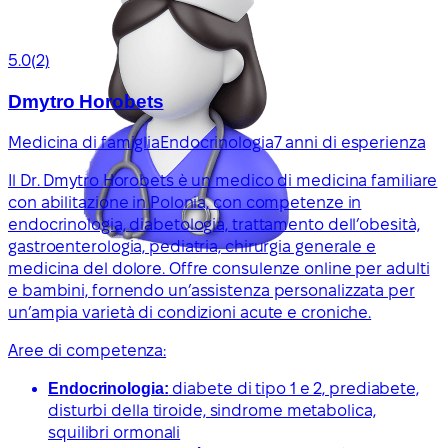
5.0
(2)
Dmytro Horobets
Medicina di famiglia
Endocrinologia
7 anni di esperienza
Il Dr. Dmytro Horobets è un medico di medicina familiare
con abilitazione in Polonia, con competenze in
endocrinologia, diabetologia, trattamento dell’obesità,
gastroenterologia, pediatria, chirurgia generale e
medicina del dolore. Offre consulenze online per adulti
e bambini, fornendo un’assistenza personalizzata per
un’ampia varietà di condizioni acute e croniche.
Aree di competenza:
Endocrinologia:
diabete di tipo 1 e 2, prediabete,
disturbi della tiroide, sindrome metabolica,
squilibri ormonali