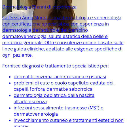
Dermatologia
19 anni di esperienza
La Dr.ssa Anna Moret è una dermatologa e venereologa
con certificazione specialistica, con esperienza in
dermatologia dell’adulto e del bambino,
dermatovenerologia, salute estetica della pelle e
medicina generale. Offre consulenze online basate sulle
linee guida cliniche, adattate alle esigenze specifiche di
ogni paziente.
Fornisce diagnosi e trattamento specialistico per:
dermatiti, eczema, acne, rosacea e psoriasi
problemi di cute e cuoio capelluto: caduta dei
capelli, forfora, dermatite seborroica
dermatologia pediatrica: dalla nascita
all’adolescenza
infezioni sessualmente trasmesse (MST) e
dermatovenerologia
invecchiamento cutaneo e trattamenti estetici non
invasivi