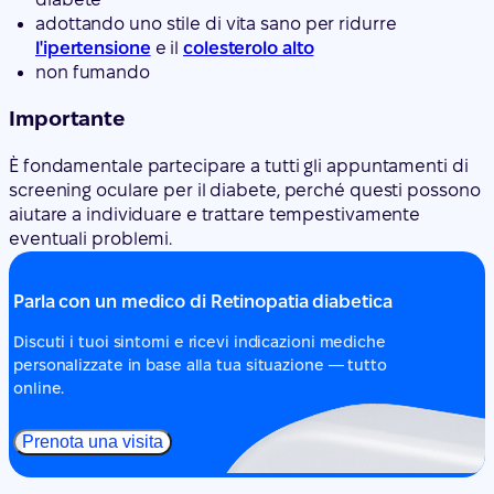
adottando uno stile di vita sano per ridurre
l'ipertensione
e il
colesterolo alto
non fumando
Importante
È fondamentale partecipare a tutti gli appuntamenti di
screening oculare per il diabete, perché questi possono
aiutare a individuare e trattare tempestivamente
eventuali problemi.
Parla con un medico di Retinopatia diabetica
Discuti i tuoi sintomi e ricevi indicazioni mediche
personalizzate in base alla tua situazione — tutto
online.
Prenota una visita