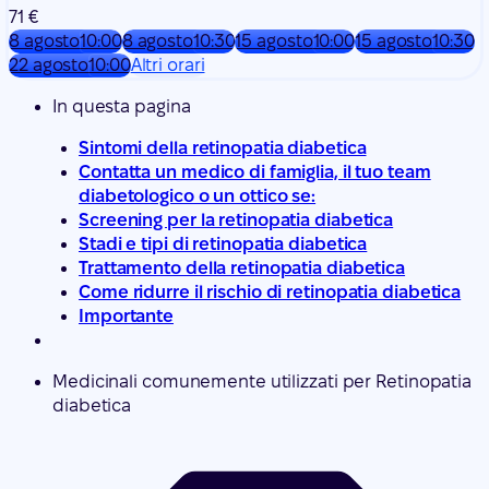
71 €
8 agosto
10:00
8 agosto
10:30
15 agosto
10:00
15 agosto
10:30
22 agosto
10:00
Altri orari
In questa pagina
Sintomi della retinopatia diabetica
Contatta un medico di famiglia, il tuo team
diabetologico o un ottico se:
Screening per la retinopatia diabetica
Stadi e tipi di retinopatia diabetica
Trattamento della retinopatia diabetica
Come ridurre il rischio di retinopatia diabetica
Importante
Medicinali comunemente utilizzati per Retinopatia
diabetica