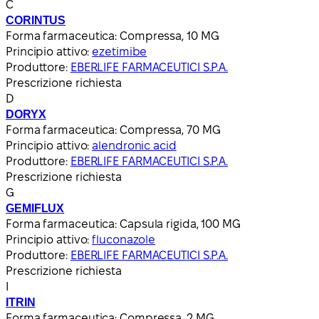
C
CORINTUS
Forma farmaceutica:
Compressa, 10 MG
Principio attivo:
ezetimibe
Produttore:
EBERLIFE FARMACEUTICI S.P.A.
Prescrizione richiesta
D
DORYX
Forma farmaceutica:
Compressa, 70 MG
Principio attivo:
alendronic acid
Produttore:
EBERLIFE FARMACEUTICI S.P.A.
Prescrizione richiesta
G
GEMIFLUX
Forma farmaceutica:
Capsula rigida, 100 MG
Principio attivo:
fluconazole
Produttore:
EBERLIFE FARMACEUTICI S.P.A.
Prescrizione richiesta
I
ITRIN
Forma farmaceutica:
Compressa, 2 MG