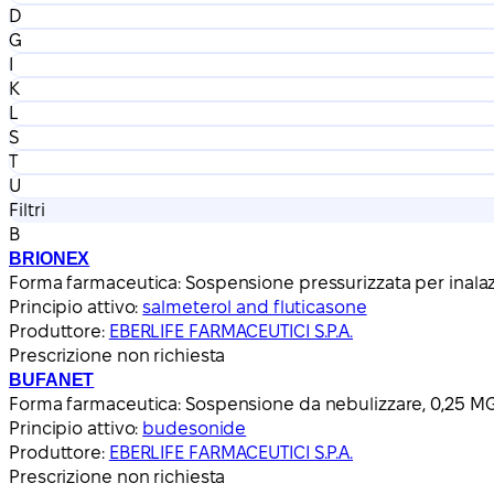
D
G
I
K
L
S
T
U
Filtri
B
BRIONEX
Forma farmaceutica:
Sospensione pressurizzata per ina
Principio attivo:
salmeterol and fluticasone
Produttore:
EBERLIFE FARMACEUTICI S.P.A.
Prescrizione non richiesta
BUFANET
Forma farmaceutica:
Sospensione da nebulizzare, 0,25 M
Principio attivo:
budesonide
Produttore:
EBERLIFE FARMACEUTICI S.P.A.
Prescrizione non richiesta