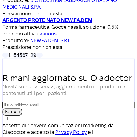
Produttore:
BIOINDUSTRIA LABORATORIO ITALIANO
MEDICINALI S.P.A.
Prescrizione non richiesta
ARGENTO PROTEINATO NEW.FA.DEM
Forma farmaceutica:
Gocce nasali, soluzione, 0,5%
Principio attivo:
various
Produttore:
NEW.FA.DEM. S.R.L.
Prescrizione non richiesta
1
…
3
4
5
6
7
…
29
Rimani aggiornato su Oladoctor
Novità su nuovi servizi, aggiornamenti del prodotto e
contenuti utili per i pazienti.
Iscriviti
Accetto di ricevere comunicazioni marketing da
Oladoctor e accetto la
Privacy Policy
e i