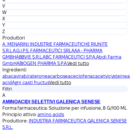
V
W
X
Y
Z
Produttori
A. MENARINI INDUSTRIE FARMACEUTICHE RIUNITE
S.R.L.
A.G.I.P.S. FARMACEUTICI SRL
AAA - PHARMA
GMBH
ABBVIE S.R.L.
ABC FARMACEUTICI S.P.A.
Abdi Farma
GmbH
ABIOGEN PHARMA S.P.A.
Vedi tutto
Ingredienti
abacavir
abiraterone
acarbose
aceclofenac
acetylcysteine
a
acid
Agni casti fructus
Vedi tutto
Filtri
A
AMINOACIDI SELETTIVI GALENICA SENESE
Forma farmaceutica:
Soluzione per infusione, 8 G/100 ML
Principio attivo:
amino acids
Produttore:
INDUSTRIA FARMACEUTICA GALENICA SENESE
S.R.L.