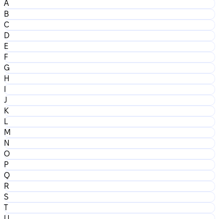
A
B
C
D
E
F
G
H
I
J
K
L
M
N
O
P
Q
R
S
T
U