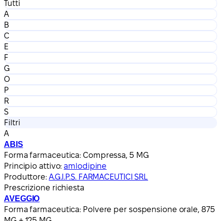
Tutti
A
B
C
E
F
G
O
P
R
S
Filtri
A
ABIS
Forma farmaceutica:
Compressa, 5 MG
Principio attivo:
amlodipine
Produttore:
A.G.I.P.S. FARMACEUTICI SRL
Prescrizione richiesta
AVEGGIO
Forma farmaceutica:
Polvere per sospensione orale, 875
MG + 125 MG