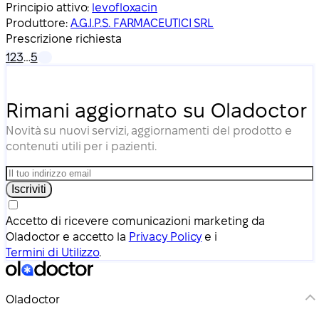
Principio attivo:
levofloxacin
Produttore:
A.G.I.P.S. FARMACEUTICI SRL
Prescrizione richiesta
1
2
3
…
5
Rimani aggiornato su Oladoctor
Novità su nuovi servizi, aggiornamenti del prodotto e
contenuti utili per i pazienti.
Iscriviti
Accetto di ricevere comunicazioni marketing da
Oladoctor e accetto la
Privacy Policy
e i
Termini di Utilizzo
.
Oladoctor