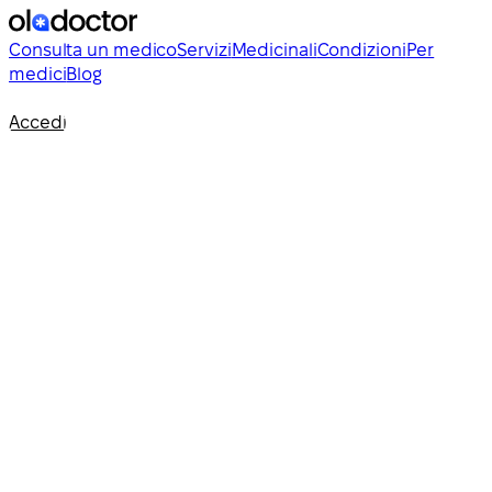
Consulta un medico
Servizi
Medicinali
Condizioni
Per
medici
Blog
Accedi