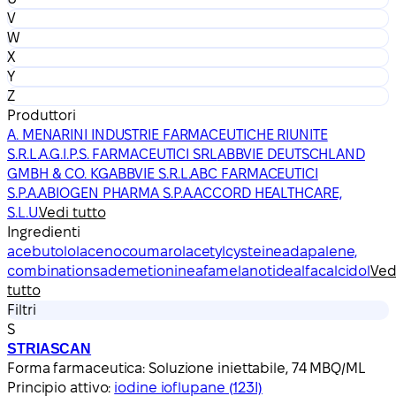
V
W
X
Y
Z
Produttori
A. MENARINI INDUSTRIE FARMACEUTICHE RIUNITE
S.R.L.
A.G.I.P.S. FARMACEUTICI SRL
ABBVIE DEUTSCHLAND
GMBH & CO. KG
ABBVIE S.R.L.
ABC FARMACEUTICI
S.P.A.
ABIOGEN PHARMA S.P.A.
ACCORD HEALTHCARE,
S.L.U.
Vedi tutto
Ingredienti
acebutolol
acenocoumarol
acetylcysteine
adapalene,
combinations
ademetionine
afamelanotide
alfacalcidol
Ved
tutto
Filtri
S
STRIASCAN
Forma farmaceutica:
Soluzione iniettabile, 74 MBQ/ML
Principio attivo:
iodine ioflupane (123I)