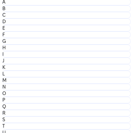
A
B
C
D
E
F
G
H
I
J
K
L
M
N
O
P
Q
R
S
T
U