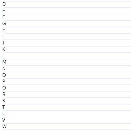
D
E
F
G
H
I
J
K
L
M
N
O
P
Q
R
S
T
U
V
W