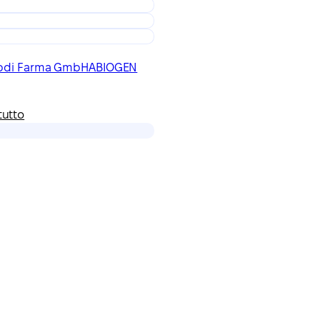
bdi Farma GmbH
ABIOGEN
tutto