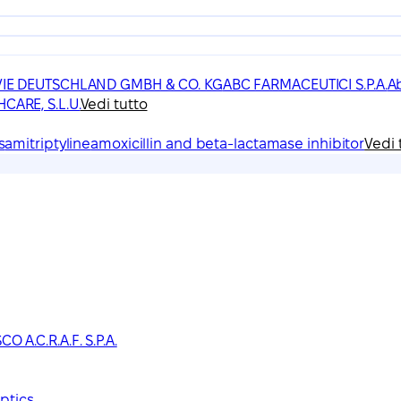
IE DEUTSCHLAND GMBH & CO. KG
ABC FARMACEUTICI S.P.A.
A
ARE, S.L.U.
Vedi tutto
s
amitriptyline
amoxicillin and beta-lactamase inhibitor
Vedi 
A.C.R.A.F. S.P.A.
ptics