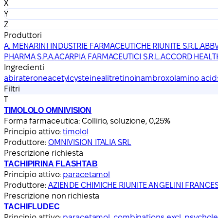
X
Y
Z
Produttori
A. MENARINI INDUSTRIE FARMACEUTICHE RIUNITE S.R.L.
ABBV
PHARMA S.P.A.
ACARPIA FARMACEUTICI S.R.L.
ACCORD HEALTHC
Ingredienti
abiraterone
acetylcysteine
alitretinoin
ambroxol
amino acid
Filtri
T
TIMOLOLO OMNIVISION
Forma farmaceutica:
Collirio, soluzione, 0,25%
Principio attivo:
timolol
Produttore:
OMNIVISION ITALIA SRL
Prescrizione richiesta
TACHIPIRINA FLASHTAB
Principio attivo:
paracetamol
Produttore:
AZIENDE CHIMICHE RIUNITE ANGELINI FRANCESCO 
Prescrizione non richiesta
TACHIFLUDEC
Principio attivo:
paracetamol, combinations excl. psychole