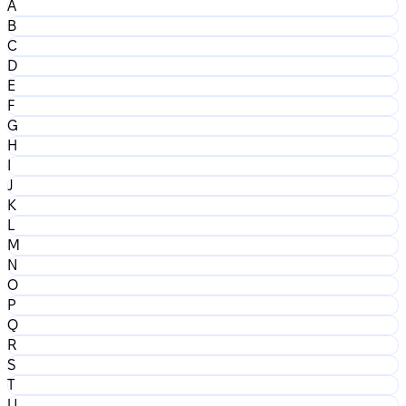
A
B
C
D
E
F
G
H
I
J
K
L
M
N
O
P
Q
R
S
T
U