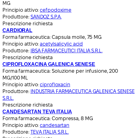
MG
Principio attivo:
cefpodoxime
Produttore:
SANDOZ S.P.A.
Prescrizione richiesta
CARDIORAL
Forma farmaceutica:
Capsula molle, 75 MG
Principio attivo:
acetylsalicylic acid
Produttore:
IBSA FARMACEUTICI ITALIA S.R.L.
Prescrizione richiesta
CIPROFLOXACINA GALENICA SENESE
Forma farmaceutica:
Soluzione per infusione, 200
MG/100 ML
Principio attivo:
ciprofloxacin
Produttore:
INDUSTRIA FARMACEUTICA GALENICA SENESE
S.R.L.
Prescrizione richiesta
CANDESARTAN TEVA ITALIA
Forma farmaceutica:
Compressa, 8 MG
Principio attivo:
candesartan
Produttore:
TEVA ITALIA S.R.L.