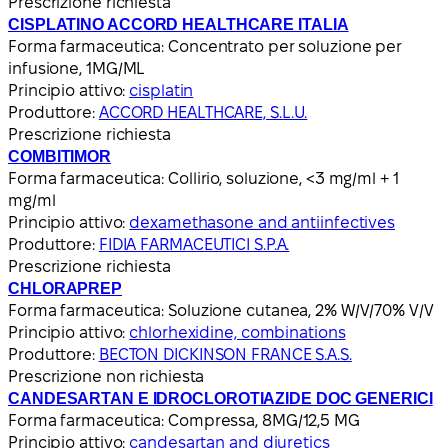
Prescrizione richiesta
CISPLATINO ACCORD HEALTHCARE ITALIA
Forma farmaceutica:
Concentrato per soluzione per
infusione, 1MG/ML
Principio attivo:
cisplatin
Produttore:
ACCORD HEALTHCARE, S.L.U.
Prescrizione richiesta
COMBITIMOR
Forma farmaceutica:
Collirio, soluzione, <3 mg/ml + 1
mg/ml
Principio attivo:
dexamethasone and antiinfectives
Produttore:
FIDIA FARMACEUTICI S.P.A.
Prescrizione richiesta
CHLORAPREP
Forma farmaceutica:
Soluzione cutanea, 2% W/V/70% V/V
Principio attivo:
chlorhexidine, combinations
Produttore:
BECTON DICKINSON FRANCE S.A.S.
Prescrizione non richiesta
CANDESARTAN E IDROCLOROTIAZIDE DOC GENERICI
Forma farmaceutica:
Compressa, 8MG/12,5 MG
Principio attivo:
candesartan and diuretics