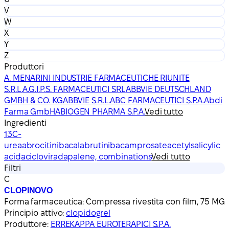
V
W
X
Y
Z
Produttori
A. MENARINI INDUSTRIE FARMACEUTICHE RIUNITE
S.R.L.
A.G.I.P.S. FARMACEUTICI SRL
ABBVIE DEUTSCHLAND
GMBH & CO. KG
ABBVIE S.R.L.
ABC FARMACEUTICI S.P.A.
Abdi
Farma GmbH
ABIOGEN PHARMA S.P.A.
Vedi tutto
Ingredienti
13C-
urea
abrocitinib
acalabrutinib
acamprosate
acetylsalicylic
acid
aciclovir
adapalene, combinations
Vedi tutto
Filtri
C
CLOPINOVO
Forma farmaceutica:
Compressa rivestita con film, 75 MG
Principio attivo:
clopidogrel
Produttore:
ERREKAPPA EUROTERAPICI S.P.A.