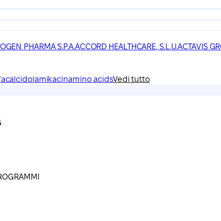
IOGEN PHARMA S.P.A.
ACCORD HEALTHCARE, S.L.U.
ACTAVIS GR
facalcidol
amikacin
amino acids
Vedi tutto
G
ICROGRAMMI