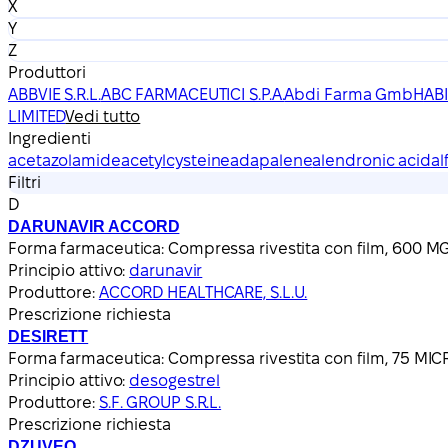
X
Y
Z
Produttori
ABBVIE S.R.L.
ABC FARMACEUTICI S.P.A.
Abdi Farma GmbH
AB
LIMITED
Vedi tutto
Ingredienti
acetazolamide
acetylcysteine
adapalene
alendronic acid
al
Filtri
D
DARUNAVIR ACCORD
Forma farmaceutica:
Compressa rivestita con film, 600 M
Principio attivo:
darunavir
Produttore:
ACCORD HEALTHCARE, S.L.U.
Prescrizione richiesta
DESIRETT
Forma farmaceutica:
Compressa rivestita con film, 75 M
Principio attivo:
desogestrel
Produttore:
S.F. GROUP S.R.L.
Prescrizione richiesta
DZUVEO