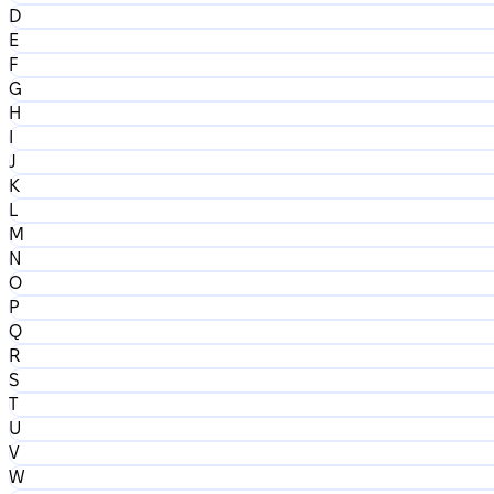
D
E
F
G
H
I
J
K
L
M
N
O
P
Q
R
S
T
U
V
W