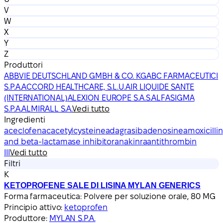
V
W
X
Y
Z
Produttori
ABBVIE DEUTSCHLAND GMBH & CO. KG
ABC FARMACEUTICI
S.P.A.
ACCORD HEALTHCARE, S.L.U.
AIR LIQUIDE SANTE
(INTERNATIONAL)
ALEXION EUROPE S.A.S.
ALFASIGMA
S.P.A.
ALMIRALL S.A.
Vedi tutto
Ingredienti
aceclofenac
acetylcysteine
adagrasib
adenosine
amoxicillin
and beta-lactamase inhibitor
anakinra
antithrombin
III
Vedi tutto
Filtri
K
KETOPROFENE SALE DI LISINA MYLAN GENERICS
Forma farmaceutica:
Polvere per soluzione orale, 80 MG
Principio attivo:
ketoprofen
Produttore:
MYLAN S.P.A.