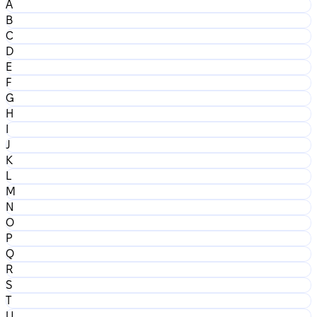
A
B
C
D
E
F
G
H
I
J
K
L
M
N
O
P
Q
R
S
T
U