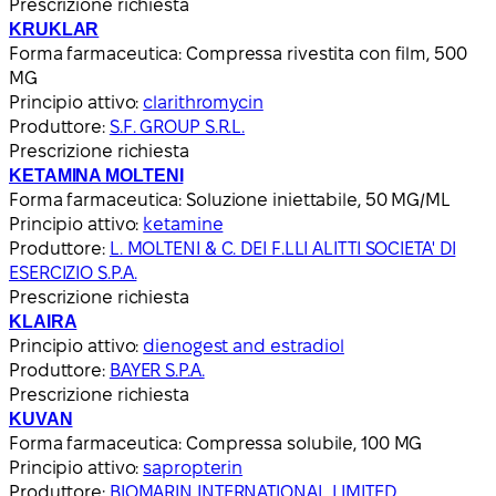
Prescrizione richiesta
KRUKLAR
Forma farmaceutica:
Compressa rivestita con film, 500
MG
Principio attivo:
clarithromycin
Produttore:
S.F. GROUP S.R.L.
Prescrizione richiesta
KETAMINA MOLTENI
Forma farmaceutica:
Soluzione iniettabile, 50 MG/ML
Principio attivo:
ketamine
Produttore:
L. MOLTENI & C. DEI F.LLI ALITTI SOCIETA' DI
ESERCIZIO S.P.A.
Prescrizione richiesta
KLAIRA
Principio attivo:
dienogest and estradiol
Produttore:
BAYER S.P.A.
Prescrizione richiesta
KUVAN
Forma farmaceutica:
Compressa solubile, 100 MG
Principio attivo:
sapropterin
Produttore:
BIOMARIN INTERNATIONAL LIMITED