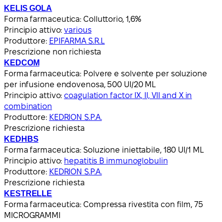
KELIS GOLA
Forma farmaceutica:
Colluttorio, 1,6%
Principio attivo:
various
Produttore:
EPIFARMA S.R.L
Prescrizione non richiesta
KEDCOM
Forma farmaceutica:
Polvere e solvente per soluzione
per infusione endovenosa, 500 UI/20 ML
Principio attivo:
coagulation factor IX, II, VII and X in
combination
Produttore:
KEDRION S.P.A.
Prescrizione richiesta
KEDHBS
Forma farmaceutica:
Soluzione iniettabile, 180 UI/1 ML
Principio attivo:
hepatitis B immunoglobulin
Produttore:
KEDRION S.P.A.
Prescrizione richiesta
KESTRELLE
Forma farmaceutica:
Compressa rivestita con film, 75
MICROGRAMMI