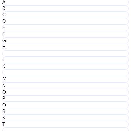
A
B
C
D
E
F
G
H
I
J
K
L
M
N
O
P
Q
R
S
T
U