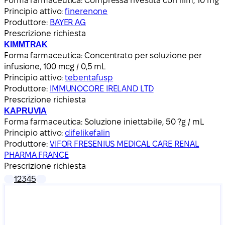
Forma farmaceutica:
Compressa rivestita con film, 10 mg
Principio attivo:
finerenone
Produttore:
BAYER AG
Prescrizione richiesta
KIMMTRAK
Forma farmaceutica:
Concentrato per soluzione per
infusione, 100 mcg / 0,5 mL
Principio attivo:
tebentafusp
Produttore:
IMMUNOCORE IRELAND LTD
Prescrizione richiesta
KAPRUVIA
Forma farmaceutica:
Soluzione iniettabile, 50 ?g / mL
Principio attivo:
difelikefalin
Produttore:
VIFOR FRESENIUS MEDICAL CARE RENAL
PHARMA FRANCE
Prescrizione richiesta
1
2
3
4
5