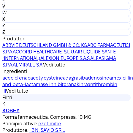
V
W
X
Y
Z
Produttori
ABBVIE DEUTSCHLAND GMBH & CO. KG
ABC FARMACEUTICI
S.P.A.
ACCORD HEALTHCARE, S.L.U.
AIR LIQUIDE SANTE
(INTERNATIONAL)
ALEXION EUROPE S.A.S.
ALFASIGMA
S.P.A.
ALMIRALL S.A.
Vedi tutto
Ingredienti
aceclofenac
acetylcysteine
adagrasib
adenosine
amoxicillin
and beta-lactamase inhibitor
anakinra
antithrombin
III
Vedi tutto
Filtri
K
KOBEY
Forma farmaceutica:
Compressa, 10 MG
Principio attivo:
ezetimibe
Produttore:
I.B.N. SAVIO S.R.L