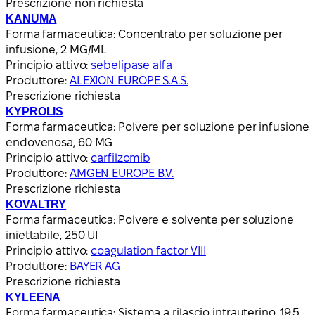
Prescrizione non richiesta
KANUMA
Forma farmaceutica:
Concentrato per soluzione per
infusione, 2 MG/ML
Principio attivo:
sebelipase alfa
Produttore:
ALEXION EUROPE S.A.S.
Prescrizione richiesta
KYPROLIS
Forma farmaceutica:
Polvere per soluzione per infusione
endovenosa, 60 MG
Principio attivo:
carfilzomib
Produttore:
AMGEN EUROPE B.V.
Prescrizione richiesta
KOVALTRY
Forma farmaceutica:
Polvere e solvente per soluzione
iniettabile, 250 UI
Principio attivo:
coagulation factor VIII
Produttore:
BAYER AG
Prescrizione richiesta
KYLEENA
Forma farmaceutica:
Sistema a rilascio intrauterino, 19,5