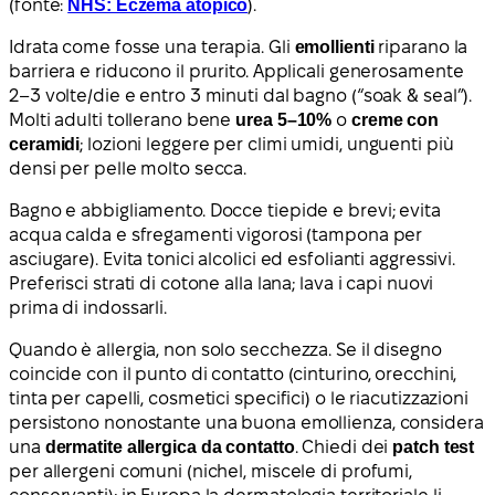
(fonte:
NHS: Eczema atopico
).
Idrata come fosse una terapia. Gli
emollienti
riparano la
barriera e riducono il prurito. Applicali generosamente
2–3 volte/die e entro 3 minuti dal bagno (“soak & seal”).
Molti adulti tollerano bene
urea 5–10%
o
creme con
ceramidi
; lozioni leggere per climi umidi, unguenti più
densi per pelle molto secca.
Bagno e abbigliamento. Docce tiepide e brevi; evita
acqua calda e sfregamenti vigorosi (tampona per
asciugare). Evita tonici alcolici ed esfolianti aggressivi.
Preferisci strati di cotone alla lana; lava i capi nuovi
prima di indossarli.
Quando è allergia, non solo secchezza. Se il disegno
coincide con il punto di contatto (cinturino, orecchini,
tinta per capelli, cosmetici specifici) o le riacutizzazioni
persistono nonostante una buona emollienza, considera
una
dermatite allergica da contatto
. Chiedi dei
patch test
per allergeni comuni (nichel, miscele di profumi,