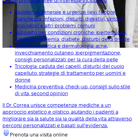
Le sue principali aree di interesse includono:
Assistenza generale e urgenze lievi: febbre,
stanchezza, infezioni, disturbi digestivi, sintomi
respiratori e altri problemi comuni
Supporto per condizioni croniche: ipertensione,
ipercolesterolemia, diabete, disturbi della tiroide
Medicina estetica e dermatologia: acne,
invecchiamento cutaneo, iperpigmentazione,
consigli personalizzati per la cura della pelle
Tricologia: caduta dei capelli, disturbi del cuoio
capelluto, strategie di trattamento per uomini e
donne
Medicina preventiva: check-up, consigli sullo stile
di vita, second opinion
Il Dr. Correa unisce competenze mediche a un
approccio estetico e olistico, aiutando i pazienti a
migliorare sia la salute sia la qualità della vita attraverso
percorsi personalizzati e basati sull’evidenza.
Prenota una visita online