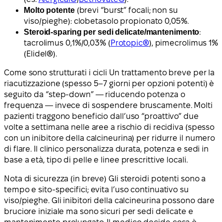
Molto potente
(brevi “burst” focali; non su
viso/pieghe): clobetasolo propionato 0,05%.
Steroid-sparing per sedi delicate/mantenimento
:
tacrolimus 0,1%/0,03% (
Protopic®
), pimecrolimus 1%
(Elidel®).
Come sono strutturati i cicli Un trattamento breve per la
riacutizzazione (spesso 5–7 giorni per opzioni potenti) è
seguito da “step-down” — riducendo potenza o
frequenza — invece di sospendere bruscamente. Molti
pazienti traggono beneficio dall’uso “proattivo” due
volte a settimana nelle aree a rischio di recidiva (spesso
con un inibitore della calcineurina) per ridurre il numero
di flare. Il clinico personalizza durata, potenza e sedi in
base a età, tipo di pelle e linee prescrittive locali.
Nota di sicurezza (in breve) Gli steroidi potenti sono a
tempo e sito-specifici; evita l’uso continuativo su
viso/pieghe. Gli inibitori della calcineurina possono dare
bruciore iniziale ma sono sicuri per sedi delicate e