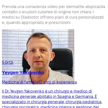
Prenota una consulenza video per dermatite atopica/da
contatto o eruzioni cutanee di origine non chiara. I
medici su Oladoctor offrono piani di cura personalizzati
e, quando appropriato, e-prescrizioni.
5.0
(12)
Yevgen Yakovenko
Medicina di famiglia
12 anni di esperienza
Il Dr. Yevgen Yakovenko è un chirurgo e medico di
medicina generale abilitato in Spagna e Germania. È
specializzato in chirurgia generale, chirurgia pediatrica,
chirurgia oncologica, medicina interna e gestione del