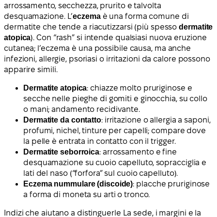
arrossamento, secchezza, prurito e talvolta
desquamazione. L’
eczema
è una forma comune di
dermatite che tende a riacutizzarsi (più spesso
dermatite
atopica
). Con “rash” si intende qualsiasi nuova eruzione
cutanea; l’eczema è una possibile causa, ma anche
infezioni, allergie, psoriasi o irritazioni da calore possono
apparire simili.
Dermatite atopica
: chiazze molto pruriginose e
secche nelle pieghe di gomiti e ginocchia, su collo
o mani; andamento recidivante.
Dermatite da contatto
: irritazione o allergia a saponi,
profumi, nichel, tinture per capelli; compare dove
la pelle è entrata in contatto con il trigger.
Dermatite seborroica
: arrossamento e fine
desquamazione su cuoio capelluto, sopracciglia e
lati del naso (“forfora” sul cuoio capelluto).
Eczema nummulare (discoide)
: placche pruriginose
a forma di moneta su arti o tronco.
Indizi che aiutano a distinguerle La sede, i margini e la