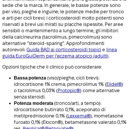
sede che la marca. In generale, le basse potenze sono
per viso, pieghe e inguine; le potenze medie per tronco
e arti per cicli brevi; i corticosteroidi molto potenti sono
riservati a brevi usi mirati su placche ispessite. Per aree
sensibili o mantenimento a lungo termine, gli inibitori
della calcineurina (tacrolimus, pimecrolimus) sono
alternative “steroid-sparing”. Approfondimenti
autorevoli:
Guida BAD ai corticosteroidi topici
e
linea
guida EuroGuiDerm per l’eczema atopico (adulti)
.
Opzioni tipiche che il clinico può considerare:
Bassa potenza
(viso/pieghe, cicli brevi):
idrocortisone 1% crema; pimecrolimus 1% (
Elidel®
)
o tacrolimus 0,03% (
Protopic®
) come alternative
senza steroidi.
Potenza moderata
(tronco/arti, a tempo):
idrocortisone butirrato 0,1%, aceponato di
metilprednisolone 0,1% (
Lexxema®
), mometasone
furoato 0,1% (Elocon®), betametasone valerato 0,1%
(es.
Alergical®
/
Betnovate®
).