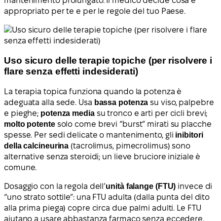
mantenimento prolungato. Il medico decide cosa è
appropriato per te e per le regole del tuo Paese.
Uso sicuro delle terapie topiche (per risolvere i
flare senza effetti indesiderati)
La terapia topica funziona quando la potenza è
adeguata alla sede. Usa
bassa potenza
su viso, palpebre
e pieghe;
potenza media
su tronco e arti per cicli brevi;
molto potente
solo come brevi “burst” mirati su placche
spesse. Per sedi delicate o mantenimento, gli
inibitori
della calcineurina
(tacrolimus, pimecrolimus) sono
alternative senza steroidi; un lieve bruciore iniziale è
comune.
Dosaggio con la regola dell’
unità falange (FTU)
invece di
“uno strato sottile”: una FTU adulta (dalla punta del dito
alla prima piega) copre circa due palmi adulti. Le FTU
aiutano a usare abbastanza farmaco senza eccedere.