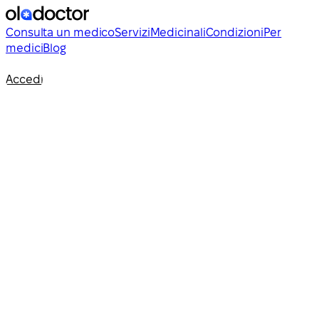
Consulta un medico
Servizi
Medicinali
Condizioni
Per
medici
Blog
Accedi