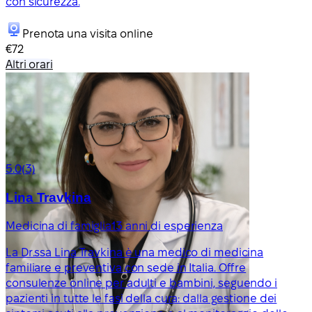
con sicurezza.
Prenota una visita online
€72
Altri orari
5.0
(3)
Lina Travkina
Medicina di famiglia
13 anni di esperienza
La Dr.ssa Lina Travkina è una medico di medicina
familiare e preventiva con sede in Italia. Offre
consulenze online per adulti e bambini, seguendo i
pazienti in tutte le fasi della cura: dalla gestione dei