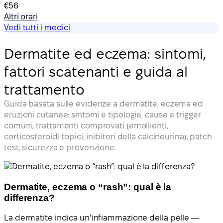
€56
Altri orari
Vedi tutti i medici
Dermatite ed eczema: sintomi,
fattori scatenanti e guida al
trattamento
Guida basata sulle evidenze a dermatite, eczema ed
eruzioni cutanee: sintomi e tipologie, cause e trigger
comuni, trattamenti comprovati (emollienti,
corticosteroidi topici, inibitori della calcineurina), patch
test, sicurezza e prevenzione.
Dermatite, eczema o “rash”: qual è la
differenza?
La dermatite indica un’infiammazione della pelle —