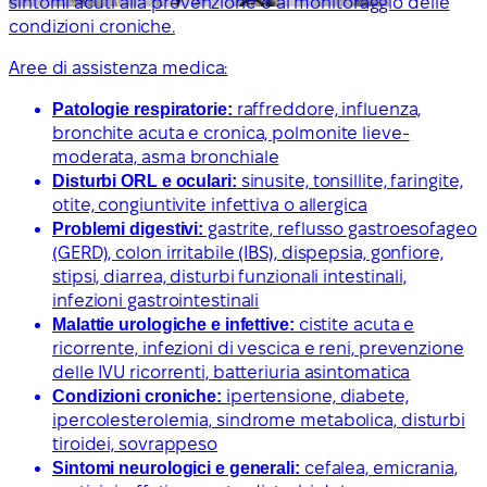
sintomi acuti alla prevenzione e al monitoraggio delle
condizioni croniche.
Aree di assistenza medica:
Patologie respiratorie:
raffreddore, influenza,
bronchite acuta e cronica, polmonite lieve-
moderata, asma bronchiale
Disturbi ORL e oculari:
sinusite, tonsillite, faringite,
otite, congiuntivite infettiva o allergica
Problemi digestivi:
gastrite, reflusso gastroesofageo
(GERD), colon irritabile (IBS), dispepsia, gonfiore,
stipsi, diarrea, disturbi funzionali intestinali,
infezioni gastrointestinali
Malattie urologiche e infettive:
cistite acuta e
ricorrente, infezioni di vescica e reni, prevenzione
delle IVU ricorrenti, batteriuria asintomatica
Condizioni croniche:
ipertensione, diabete,
ipercolesterolemia, sindrome metabolica, disturbi
tiroidei, sovrappeso
Sintomi neurologici e generali:
cefalea, emicrania,