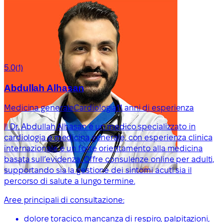
5.0
(1)
Abdullah Alhasan
Medicina generale
Cardiologia
11 anni di esperienza
Il Dr. Abdullah Alhasan è un medico specializzato in
cardiologia e medicina generale, con esperienza clinica
internazionale e un forte orientamento alla medicina
basata sull’evidenza. Offre consulenze online per adulti,
supportando sia la gestione dei sintomi acuti sia il
percorso di salute a lungo termine.
Aree principali di consultazione:
dolore toracico, mancanza di respiro, palpitazioni,