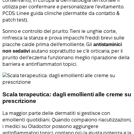
conservanti); in Europa la dermatologia territoriale li
utilizza per confermare e personalizzare l’evitamento.
PCDS: Linee guida cliniche (dermatite da contatto &
patch test).
Sonno e controllo del prurito. Tieni le unghie corte,
rinfresca la stanza e prova impacchi freddi brevi sulle
placche calde prima dell’emolliente. Gli
antistaminici
non sedativi
aiutano soprattutto se c’è orticaria; per il
prurito dell’eczema funzionano meglio riparazione della
barriera e antinfiammatori topici.
Scala terapeutica: dagli emollienti alle creme su
prescrizione
La maggior parte delle dermatiti si gestisce con
emollienti quotidiani. Quando compaiono riacutizzazioni,
i medici su Oladoctor possono aggiungere
antinfiammatori topici: contano più la giusta potenza e la