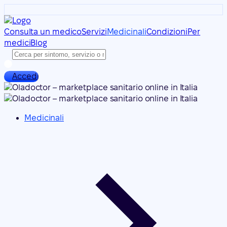
Consulta un medico
Servizi
Medicinali
Condizioni
Per
medici
Blog
Accedi
Medicinali