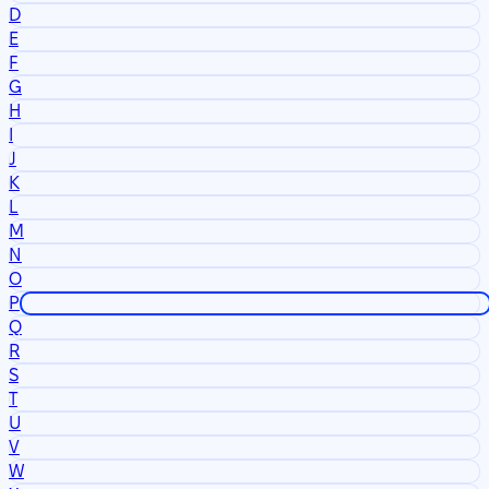
D
E
F
G
H
I
J
K
L
M
N
O
P
Q
R
S
T
U
V
W