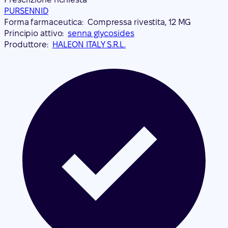
PURSENNID
Forma farmaceutica:
Compressa rivestita, 12 MG
Principio attivo:
senna glycosides
Produttore:
HALEON ITALY S.R.L.