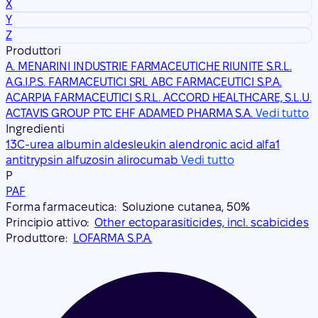
X
Y
Z
Produttori
A. MENARINI INDUSTRIE FARMACEUTICHE RIUNITE S.R.L.
A.G.I.P.S. FARMACEUTICI SRL
ABC FARMACEUTICI S.P.A.
ACARPIA FARMACEUTICI S.R.L.
ACCORD HEALTHCARE, S.L.U.
ACTAVIS GROUP PTC EHF
ADAMED PHARMA S.A.
Vedi tutto
Ingredienti
13C-urea
albumin
aldesleukin
alendronic acid
alfa1
antitrypsin
alfuzosin
alirocumab
Vedi tutto
P
PAF
Forma farmaceutica:
Soluzione cutanea, 50%
Principio attivo:
Other ectoparasiticides, incl. scabicides
Produttore:
LOFARMA S.P.A.