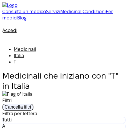
Consulta un medico
Servizi
Medicinali
Condizioni
Per
medici
Blog
Accedi
Medicinali
Italia
T
Medicinali che iniziano con "T"
in Italia
Filtri
Cancella filtri
Filtra per lettera
Tutti
A