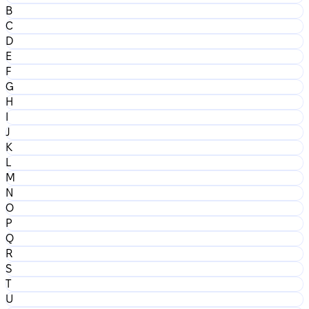
B
C
D
E
F
G
H
I
J
K
L
M
N
O
P
Q
R
S
T
U