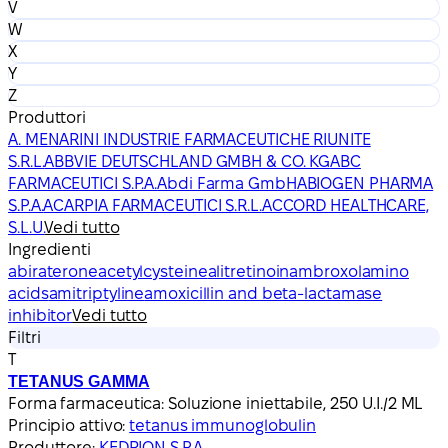
V
W
X
Y
Z
Produttori
A. MENARINI INDUSTRIE FARMACEUTICHE RIUNITE
S.R.L.
ABBVIE DEUTSCHLAND GMBH & CO. KG
ABC
FARMACEUTICI S.P.A.
Abdi Farma GmbH
ABIOGEN PHARMA
S.P.A.
ACARPIA FARMACEUTICI S.R.L.
ACCORD HEALTHCARE,
S.L.U.
Vedi tutto
Ingredienti
abiraterone
acetylcysteine
alitretinoin
ambroxol
amino
acids
amitriptyline
amoxicillin and beta-lactamase
inhibitor
Vedi tutto
Filtri
T
TETANUS GAMMA
Forma farmaceutica:
Soluzione iniettabile, 250 U.I./2 ML
Principio attivo:
tetanus immunoglobulin
Produttore:
KEDRION S.P.A.