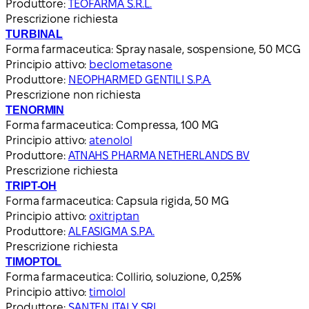
Produttore:
TEOFARMA S.R.L.
Prescrizione richiesta
TURBINAL
Forma farmaceutica:
Spray nasale, sospensione, 50 MCG
Principio attivo:
beclometasone
Produttore:
NEOPHARMED GENTILI S.P.A.
Prescrizione non richiesta
TENORMIN
Forma farmaceutica:
Compressa, 100 MG
Principio attivo:
atenolol
Produttore:
ATNAHS PHARMA NETHERLANDS BV
Prescrizione richiesta
TRIPT-OH
Forma farmaceutica:
Capsula rigida, 50 MG
Principio attivo:
oxitriptan
Produttore:
ALFASIGMA S.P.A.
Prescrizione richiesta
TIMOPTOL
Forma farmaceutica:
Collirio, soluzione, 0,25%
Principio attivo:
timolol
Produttore:
SANTEN ITALY SRL