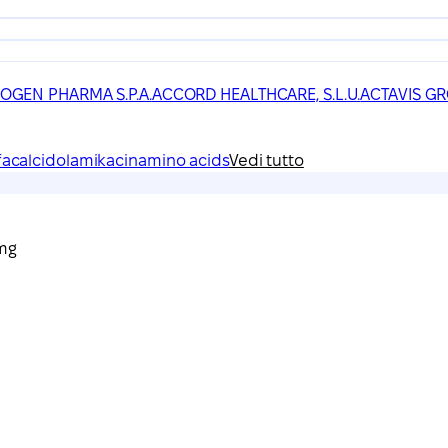
IOGEN PHARMA S.P.A.
ACCORD HEALTHCARE, S.L.U.
ACTAVIS GR
facalcidol
amikacin
amino acids
Vedi tutto
 mg