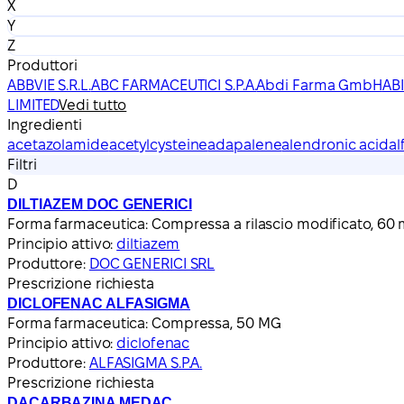
X
Y
Z
Produttori
ABBVIE S.R.L.
ABC FARMACEUTICI S.P.A.
Abdi Farma GmbH
AB
LIMITED
Vedi tutto
Ingredienti
acetazolamide
acetylcysteine
adapalene
alendronic acid
al
Filtri
D
DILTIAZEM DOC GENERICI
Forma farmaceutica:
Compressa a rilascio modificato, 60
Principio attivo:
diltiazem
Produttore:
DOC GENERICI SRL
Prescrizione richiesta
DICLOFENAC ALFASIGMA
Forma farmaceutica:
Compressa, 50 MG
Principio attivo:
diclofenac
Produttore:
ALFASIGMA S.P.A.
Prescrizione richiesta
DACARBAZINA MEDAC