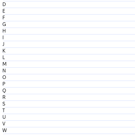
D
E
F
G
H
I
J
K
L
M
N
O
P
Q
R
S
T
U
V
W