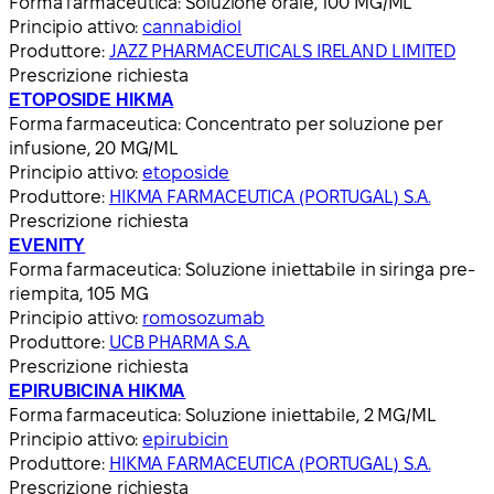
Forma farmaceutica:
Soluzione orale, 100 MG/ML
Principio attivo:
cannabidiol
Produttore:
JAZZ PHARMACEUTICALS IRELAND LIMITED
Prescrizione richiesta
ETOPOSIDE HIKMA
Forma farmaceutica:
Concentrato per soluzione per
infusione, 20 MG/ML
Principio attivo:
etoposide
Produttore:
HIKMA FARMACEUTICA (PORTUGAL) S.A.
Prescrizione richiesta
EVENITY
Forma farmaceutica:
Soluzione iniettabile in siringa pre-
riempita, 105 MG
Principio attivo:
romosozumab
Produttore:
UCB PHARMA S.A.
Prescrizione richiesta
EPIRUBICINA HIKMA
Forma farmaceutica:
Soluzione iniettabile, 2 MG/ML
Principio attivo:
epirubicin
Produttore:
HIKMA FARMACEUTICA (PORTUGAL) S.A.
Prescrizione richiesta