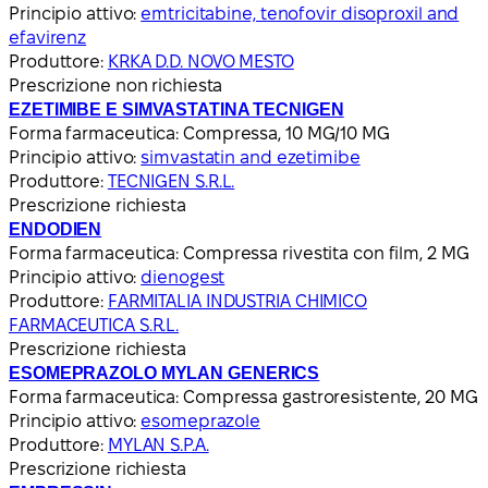
Principio attivo:
emtricitabine, tenofovir disoproxil and
efavirenz
Produttore:
KRKA D.D. NOVO MESTO
Prescrizione non richiesta
EZETIMIBE E SIMVASTATINA TECNIGEN
Forma farmaceutica:
Compressa, 10 MG/10 MG
Principio attivo:
simvastatin and ezetimibe
Produttore:
TECNIGEN S.R.L.
Prescrizione richiesta
ENDODIEN
Forma farmaceutica:
Compressa rivestita con film, 2 MG
Principio attivo:
dienogest
Produttore:
FARMITALIA INDUSTRIA CHIMICO
FARMACEUTICA S.R.L.
Prescrizione richiesta
ESOMEPRAZOLO MYLAN GENERICS
Forma farmaceutica:
Compressa gastroresistente, 20 MG
Principio attivo:
esomeprazole
Produttore:
MYLAN S.P.A.
Prescrizione richiesta