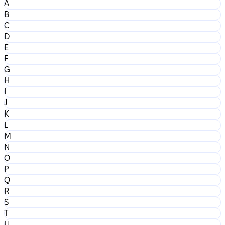
A
B
C
D
E
F
G
H
I
J
K
L
M
N
O
P
Q
R
S
T
U