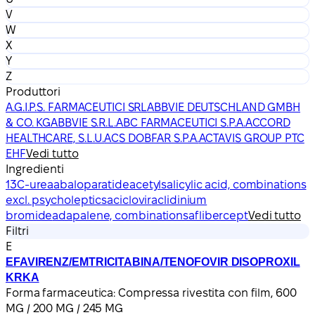
V
W
X
Y
Z
Produttori
A.G.I.P.S. FARMACEUTICI SRL
ABBVIE DEUTSCHLAND GMBH
& CO. KG
ABBVIE S.R.L.
ABC FARMACEUTICI S.P.A.
ACCORD
HEALTHCARE, S.L.U.
ACS DOBFAR S.P.A.
ACTAVIS GROUP PTC
EHF
Vedi tutto
Ingredienti
13C-urea
abaloparatide
acetylsalicylic acid, combinations
excl. psycholeptics
aciclovir
aclidinium
bromide
adapalene, combinations
aflibercept
Vedi tutto
Filtri
E
EFAVIRENZ/EMTRICITABINA/TENOFOVIR DISOPROXIL
KRKA
Forma farmaceutica:
Compressa rivestita con film, 600
MG / 200 MG / 245 MG