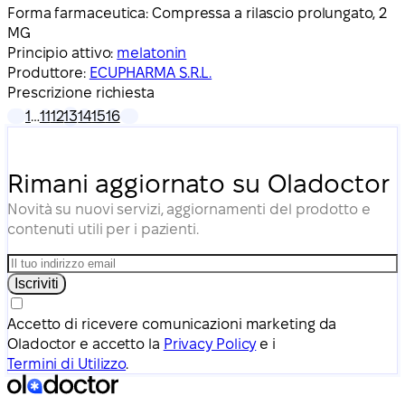
Forma farmaceutica:
Compressa a rilascio prolungato, 2
MG
Principio attivo:
melatonin
Produttore:
ECUPHARMA S.R.L.
Prescrizione richiesta
1
…
11
12
13
14
15
16
Rimani aggiornato su Oladoctor
Novità su nuovi servizi, aggiornamenti del prodotto e
contenuti utili per i pazienti.
Iscriviti
Accetto di ricevere comunicazioni marketing da
Oladoctor e accetto la
Privacy Policy
e i
Termini di Utilizzo
.