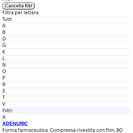
Cancella filtri
Filtra per lettera
Tutti
A
B
D
G
K
L
N
O
P
R
S
T
V
Filtri
A
ADENURIC
Forma farmaceutica:
Compressa rivestita con film, 80