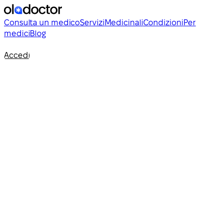
Consulta un medico
Servizi
Medicinali
Condizioni
Per
medici
Blog
Accedi