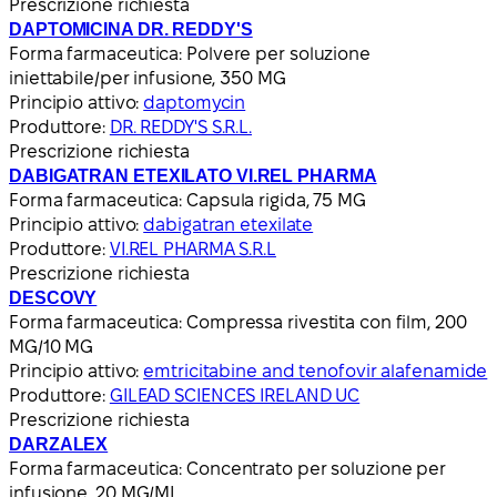
Prescrizione richiesta
DAPTOMICINA DR. REDDY'S
Forma farmaceutica:
Polvere per soluzione
iniettabile/per infusione, 350 MG
Principio attivo:
daptomycin
Produttore:
DR. REDDY'S S.R.L.
Prescrizione richiesta
DABIGATRAN ETEXILATO VI.REL PHARMA
Forma farmaceutica:
Capsula rigida, 75 MG
Principio attivo:
dabigatran etexilate
Produttore:
VI.REL PHARMA S.R.L
Prescrizione richiesta
DESCOVY
Forma farmaceutica:
Compressa rivestita con film, 200
MG/10 MG
Principio attivo:
emtricitabine and tenofovir alafenamide
Produttore:
GILEAD SCIENCES IRELAND UC
Prescrizione richiesta
DARZALEX
Forma farmaceutica:
Concentrato per soluzione per
infusione, 20 MG/ML