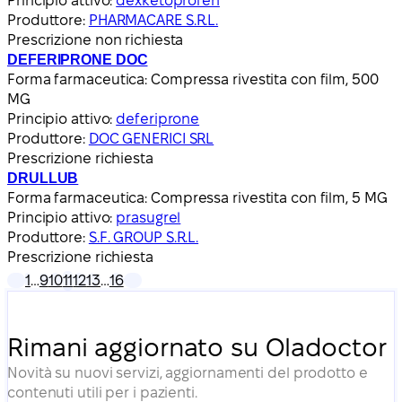
Principio attivo:
dexketoprofen
Produttore:
PHARMACARE S.R.L.
Prescrizione non richiesta
DEFERIPRONE DOC
Forma farmaceutica:
Compressa rivestita con film, 500
MG
Principio attivo:
deferiprone
Produttore:
DOC GENERICI SRL
Prescrizione richiesta
DRULLUB
Forma farmaceutica:
Compressa rivestita con film, 5 MG
Principio attivo:
prasugrel
Produttore:
S.F. GROUP S.R.L.
Prescrizione richiesta
1
…
9
10
11
12
13
…
16
Rimani aggiornato su Oladoctor
Novità su nuovi servizi, aggiornamenti del prodotto e
contenuti utili per i pazienti.