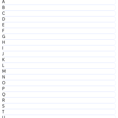
A
B
C
D
E
F
G
H
I
J
K
L
M
N
O
P
Q
R
S
T
U