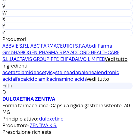
V
W
X
Y
Z
Produttori
ABBVIE S.R.L.
ABC FARMACEUTICI S.P.A.
Abdi Farma
GmbH
ABIOGEN PHARMA S.P.A.
ACCORD HEALTHCARE,
S.L.U.
ACTAVIS GROUP PTC EHF
ADALVO LIMITED
Vedi tutto
Ingredienti
acetazolamide
acetylcysteine
adapalene
alendronic
acid
alfacalcidol
amikacin
amino acids
Vedi tutto
Filtri
D
DULOXETINA ZENTIVA
Forma farmaceutica:
Capsula rigida gastroresistente, 30
MG
Principio attivo:
duloxetine
Produttore:
ZENTIVA K.S.
Prescrizione richiesta