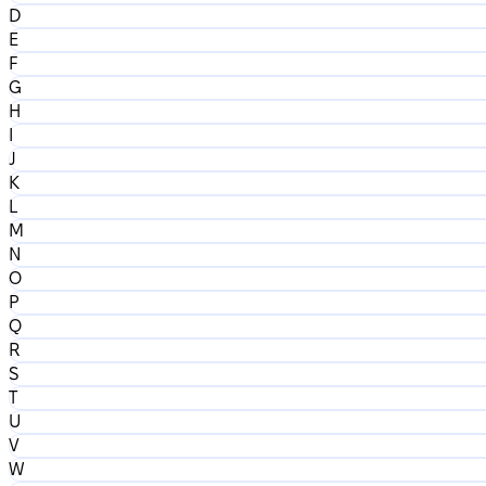
D
E
F
G
H
I
J
K
L
M
N
O
P
Q
R
S
T
U
V
W