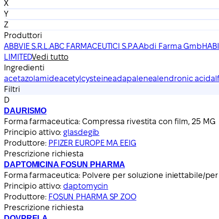
X
Y
Z
Produttori
ABBVIE S.R.L.
ABC FARMACEUTICI S.P.A.
Abdi Farma GmbH
AB
LIMITED
Vedi tutto
Ingredienti
acetazolamide
acetylcysteine
adapalene
alendronic acid
al
Filtri
D
DAURISMO
Forma farmaceutica:
Compressa rivestita con film, 25 MG
Principio attivo:
glasdegib
Produttore:
PFIZER EUROPE MA EEIG
Prescrizione richiesta
DAPTOMICINA FOSUN PHARMA
Forma farmaceutica:
Polvere per soluzione iniettabile/pe
Principio attivo:
daptomycin
Produttore:
FOSUN PHARMA SP ZOO
Prescrizione richiesta
DOVPRELA