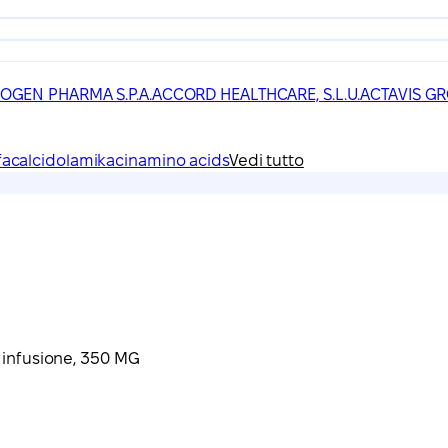
IOGEN PHARMA S.P.A.
ACCORD HEALTHCARE, S.L.U.
ACTAVIS GR
facalcidol
amikacin
amino acids
Vedi tutto
r infusione, 350 MG