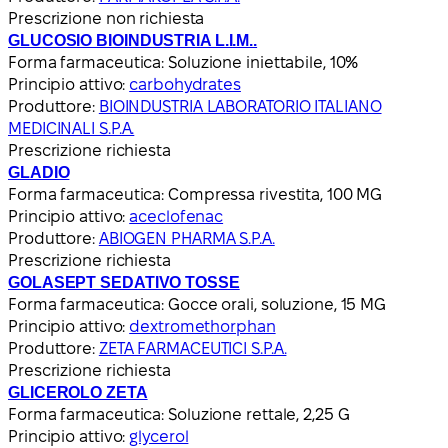
Prescrizione non richiesta
GLUCOSIO BIOINDUSTRIA L.I.M..
Forma farmaceutica:
Soluzione iniettabile, 10%
Principio attivo:
carbohydrates
Produttore:
BIOINDUSTRIA LABORATORIO ITALIANO
MEDICINALI S.P.A.
Prescrizione richiesta
GLADIO
Forma farmaceutica:
Compressa rivestita, 100 MG
Principio attivo:
aceclofenac
Produttore:
ABIOGEN PHARMA S.P.A.
Prescrizione richiesta
GOLASEPT SEDATIVO TOSSE
Forma farmaceutica:
Gocce orali, soluzione, 15 MG
Principio attivo:
dextromethorphan
Produttore:
ZETA FARMACEUTICI S.P.A.
Prescrizione richiesta
GLICEROLO ZETA
Forma farmaceutica:
Soluzione rettale, 2,25 G
Principio attivo:
glycerol