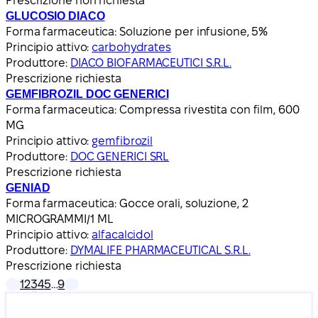
Prescrizione non richiesta
GLUCOSIO DIACO
Forma farmaceutica:
Soluzione per infusione, 5%
Principio attivo:
carbohydrates
Produttore:
DIACO BIOFARMACEUTICI S.R.L.
Prescrizione richiesta
GEMFIBROZIL DOC GENERICI
Forma farmaceutica:
Compressa rivestita con film, 600
MG
Principio attivo:
gemfibrozil
Produttore:
DOC GENERICI SRL
Prescrizione richiesta
GENIAD
Forma farmaceutica:
Gocce orali, soluzione, 2
MICROGRAMMI/1 ML
Principio attivo:
alfacalcidol
Produttore:
DYMALIFE PHARMACEUTICAL S.R.L.
Prescrizione richiesta
1
2
3
4
5
…
9