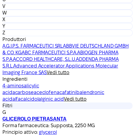
V
W
X
Y
Z
Produttori
A.G.I.P.S. FARMACEUTICI SRL
ABBVIE DEUTSCHLAND GMBH
& CO. KG
ABC FARMACEUTICI S.P.A.
ABIOGEN PHARMA
S.P.A.
ACCORD HEALTHCARE, S.L.U.
ADDENDA PHARMA
S.R.L.
Advanced Accelerator Applications Molecular
Imaging France SAS
Vedi tutto
Ingredienti
4-aminosalicylic
acid
acarbose
aceclofenac
afatinib
alendronic
acid
alfacalcidol
alginic acid
Vedi tutto
Filtri
G
GLICEROLO PIETRASANTA
Forma farmaceutica:
Supposta, 2250 MG
Principio attivo:
glycerol