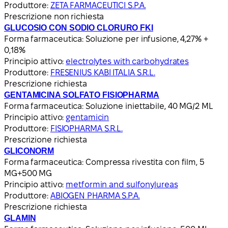
Produttore:
ZETA FARMACEUTICI S.P.A.
Prescrizione non richiesta
GLUCOSIO CON SODIO CLORURO FKI
Forma farmaceutica:
Soluzione per infusione, 4,27% +
0,18%
Principio attivo:
electrolytes with carbohydrates
Produttore:
FRESENIUS KABI ITALIA S.R.L.
Prescrizione richiesta
GENTAMICINA SOLFATO FISIOPHARMA
Forma farmaceutica:
Soluzione iniettabile, 40 MG/2 ML
Principio attivo:
gentamicin
Produttore:
FISIOPHARMA S.R.L.
Prescrizione richiesta
GLICONORM
Forma farmaceutica:
Compressa rivestita con film, 5
MG+500 MG
Principio attivo:
metformin and sulfonylureas
Produttore:
ABIOGEN PHARMA S.P.A.
Prescrizione richiesta
GLAMIN