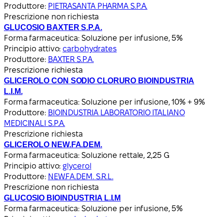
Produttore:
PIETRASANTA PHARMA S.P.A.
Prescrizione non richiesta
GLUCOSIO BAXTER S.P.A.
Forma farmaceutica:
Soluzione per infusione, 5%
Principio attivo:
carbohydrates
Produttore:
BAXTER S.P.A.
Prescrizione richiesta
GLICEROLO CON SODIO CLORURO BIOINDUSTRIA
L.I.M.
Forma farmaceutica:
Soluzione per infusione, 10% + 9%
Produttore:
BIOINDUSTRIA LABORATORIO ITALIANO
MEDICINALI S.P.A.
Prescrizione richiesta
GLICEROLO NEW.FA.DEM.
Forma farmaceutica:
Soluzione rettale, 2,25 G
Principio attivo:
glycerol
Produttore:
NEW.FA.DEM. S.R.L.
Prescrizione non richiesta
GLUCOSIO BIOINDUSTRIA L.I.M
Forma farmaceutica:
Soluzione per infusione, 5%