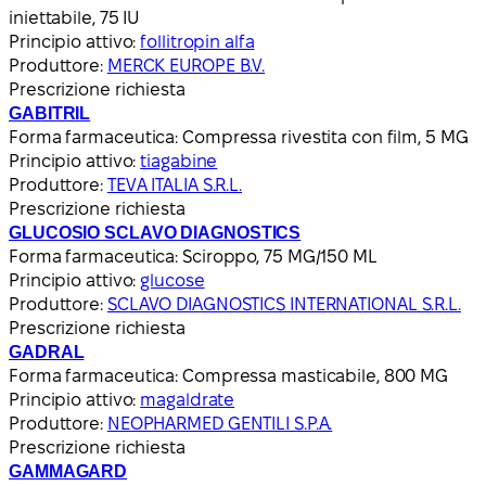
iniettabile, 75 IU
Principio attivo:
follitropin alfa
Produttore:
MERCK EUROPE B.V.
Prescrizione richiesta
GABITRIL
Forma farmaceutica:
Compressa rivestita con film, 5 MG
Principio attivo:
tiagabine
Produttore:
TEVA ITALIA S.R.L.
Prescrizione richiesta
GLUCOSIO SCLAVO DIAGNOSTICS
Forma farmaceutica:
Sciroppo, 75 MG/150 ML
Principio attivo:
glucose
Produttore:
SCLAVO DIAGNOSTICS INTERNATIONAL S.R.L.
Prescrizione richiesta
GADRAL
Forma farmaceutica:
Compressa masticabile, 800 MG
Principio attivo:
magaldrate
Produttore:
NEOPHARMED GENTILI S.P.A.
Prescrizione richiesta
GAMMAGARD