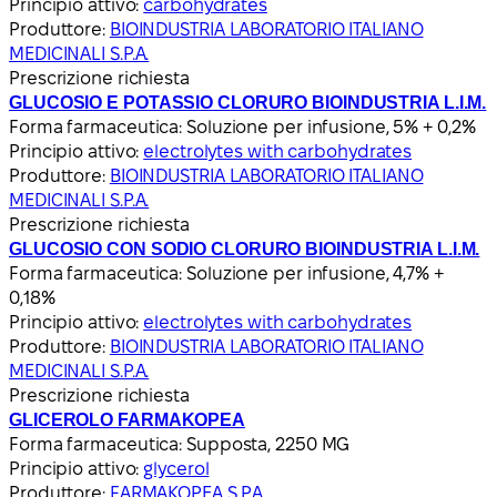
Principio attivo:
carbohydrates
Produttore:
BIOINDUSTRIA LABORATORIO ITALIANO
MEDICINALI S.P.A.
Prescrizione richiesta
GLUCOSIO E POTASSIO CLORURO BIOINDUSTRIA L.I.M.
Forma farmaceutica:
Soluzione per infusione, 5% + 0,2%
Principio attivo:
electrolytes with carbohydrates
Produttore:
BIOINDUSTRIA LABORATORIO ITALIANO
MEDICINALI S.P.A.
Prescrizione richiesta
GLUCOSIO CON SODIO CLORURO BIOINDUSTRIA L.I.M.
Forma farmaceutica:
Soluzione per infusione, 4,7% +
0,18%
Principio attivo:
electrolytes with carbohydrates
Produttore:
BIOINDUSTRIA LABORATORIO ITALIANO
MEDICINALI S.P.A.
Prescrizione richiesta
GLICEROLO FARMAKOPEA
Forma farmaceutica:
Supposta, 2250 MG
Principio attivo:
glycerol
Produttore:
FARMAKOPEA S.P.A.