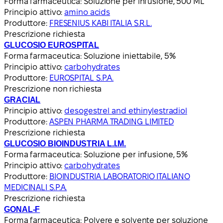
Forma farmaceutica:
Soluzione per infusione, 500 ML
Principio attivo:
amino acids
Produttore:
FRESENIUS KABI ITALIA S.R.L.
Prescrizione richiesta
GLUCOSIO EUROSPITAL
Forma farmaceutica:
Soluzione iniettabile, 5%
Principio attivo:
carbohydrates
Produttore:
EUROSPITAL S.P.A.
Prescrizione non richiesta
GRACIAL
Principio attivo:
desogestrel and ethinylestradiol
Produttore:
ASPEN PHARMA TRADING LIMITED
Prescrizione richiesta
GLUCOSIO BIOINDUSTRIA L.I.M.
Forma farmaceutica:
Soluzione per infusione, 5%
Principio attivo:
carbohydrates
Produttore:
BIOINDUSTRIA LABORATORIO ITALIANO
MEDICINALI S.P.A.
Prescrizione richiesta
GONAL-F
Forma farmaceutica:
Polvere e solvente per soluzione