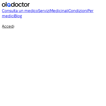
Consulta un medico
Servizi
Medicinali
Condizioni
Per
medici
Blog
Accedi