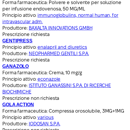
Forma farmaceutica:
Polvere e solvente per soluzione
per infusione endovenosa, 50 MG/ML
Principio attivo:
immunoglobulins, normal human, for
intravascular adm.
Produttore:
BAXALTA INNOVATIONS GMBH
Prescrizione richiesta
GENTIPRESS
Principio attivo:
enalapril and diuretics
Produttore:
NEOPHARMED GENTILI S.P.A.
Prescrizione richiesta
GANAZOLO
Forma farmaceutica:
Crema, 10 mg/g
Principio attivo:
econazole
Produttore:
ISTITUTO GANASSINI S.P.A. DI RICERCHE
BIOCHIMICHE
Prescrizione non richiesta
GOLA ACTION
Forma farmaceutica:
Compressa orosolubile, 3MG+1MG
Principio attivo:
various
Produttore:
IODOSAN S.P.A.