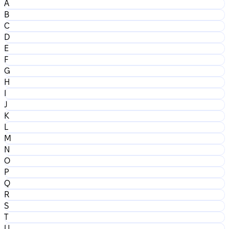
A
B
C
D
E
F
G
H
I
J
K
L
M
N
O
P
Q
R
S
T
U