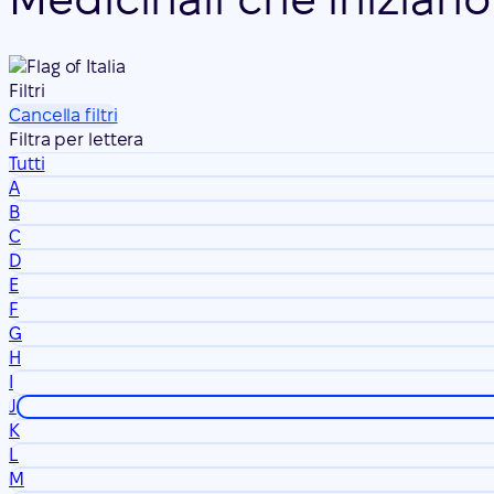
Filtri
Cancella filtri
Filtra per lettera
Tutti
A
B
C
D
E
F
G
H
I
J
K
L
M