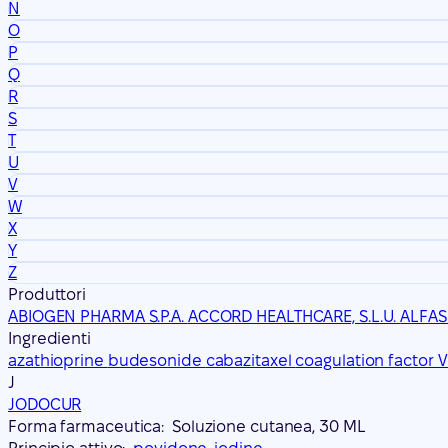
N
O
P
Q
R
S
T
U
V
W
X
Y
Z
Produttori
ABIOGEN PHARMA S.P.A.
ACCORD HEALTHCARE, S.L.U.
ALFAS
Ingredienti
azathioprine
budesonide
cabazitaxel
coagulation factor V
J
JODOCUR
Forma farmaceutica:
Soluzione cutanea, 30 ML