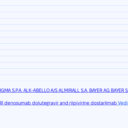
IGMA S.P.A.
ALK-ABELLO A/S
ALMIRALL S.A.
BAYER AG
BAYER S.
III
denosumab
dolutegravir and rilpivirine
dostarlimab
Vedi