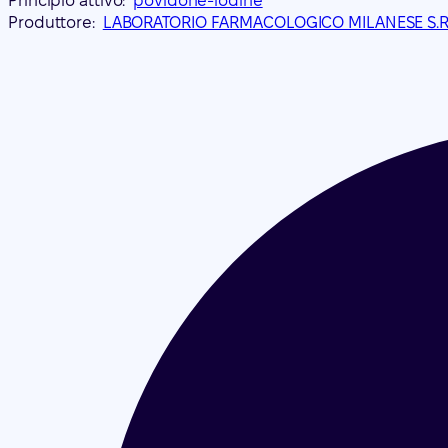
Principio attivo:
povidone-iodine
Produttore:
LABORATORIO FARMACOLOGICO MILANESE S.R.