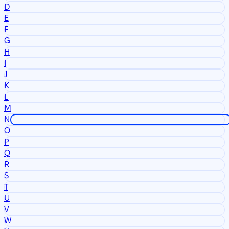
D
E
F
G
H
I
J
K
L
M
N
O
P
Q
R
S
T
U
V
W