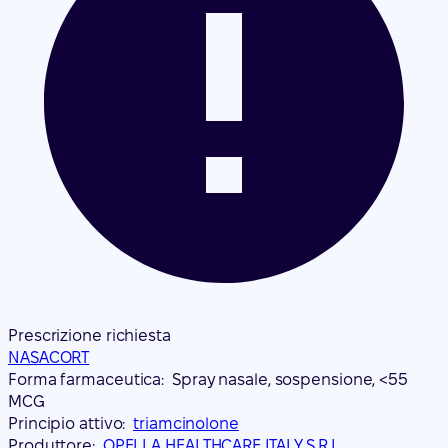
Prescrizione richiesta
NASACORT
Forma farmaceutica:
Spray nasale, sospensione, <55
MCG
Principio attivo:
triamcinolone
Produttore:
OPELLA HEALTHCARE ITALY S.R.L.