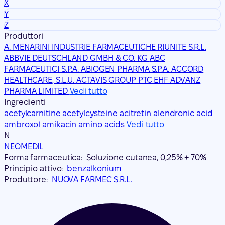
X
Y
Z
Produttori
A. MENARINI INDUSTRIE FARMACEUTICHE RIUNITE S.R.L.
ABBVIE DEUTSCHLAND GMBH & CO. KG
ABC
FARMACEUTICI S.P.A.
ABIOGEN PHARMA S.P.A.
ACCORD
HEALTHCARE, S.L.U.
ACTAVIS GROUP PTC EHF
ADVANZ
PHARMA LIMITED
Vedi tutto
Ingredienti
acetylcarnitine
acetylcysteine
acitretin
alendronic acid
ambroxol
amikacin
amino acids
Vedi tutto
N
NEOMEDIL
Forma farmaceutica:
Soluzione cutanea, 0,25% + 70%
Principio attivo:
benzalkonium
Produttore:
NUOVA FARMEC S.R.L.