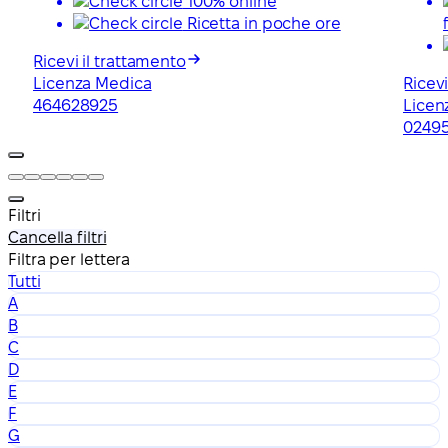
100% online
Ricetta in poche ore
Ricevi il trattamento
Licenza Medica
Ricevi
464628925
Licen
0249
Filtri
Cancella filtri
Filtra per lettera
Tutti
A
B
C
D
E
F
G