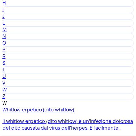
H
I
J
L
M
N
O
P
R
S
T
U
V
W
Z
W
Whitlow erpetico (dito whitlow)
Il whitlow erpetico (dito whitlow) è un'infezione dolorosa
del dito causata dal virus dell'herpes. È facilmente
trattabile, ma può ripresentarsi.