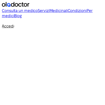
Consulta un medico
Servizi
Medicinali
Condizioni
Per
medici
Blog
Accedi