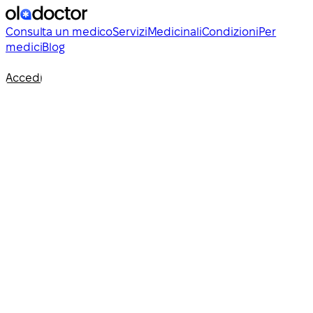
Consulta un medico
Servizi
Medicinali
Condizioni
Per
medici
Blog
Accedi