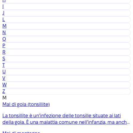
I
J
L
M
N
O
P
R
S
T
U
V
W
Z
M
Mal di gola (tonsillite)
La tonsillite è un'infezione delle tonsille situate ai lati
della gola. È una malattia comune nell'infanzia, ma anche
adolescenti e adulti possono contrarla.