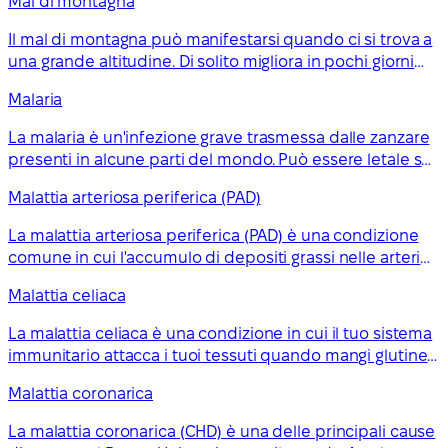
Mal di montagna
Il mal di montagna può manifestarsi quando ci si trova a
una grande altitudine. Di solito migliora in pochi giorni
con il riposo, ma a volte può diventare pericoloso per la
Malaria
vita e richiedere un trattamento.
La malaria è un'infezione grave trasmessa dalle zanzare
presenti in alcune parti del mondo. Può essere letale se
non viene diagnosticata e trattata tempestivamente.
Malattia arteriosa periferica (PAD)
La malattia arteriosa periferica (PAD) è una condizione
comune in cui l'accumulo di depositi grassi nelle arterie
riduce l'apporto di sangue ai muscoli delle gambe. È
Malattia celiaca
anche nota come malattia vascolare periferica (PVD).
La malattia celiaca è una condizione in cui il tuo sistema
immunitario attacca i tuoi tessuti quando mangi glutine.
Questo danneggia l'intestino (intestino tenue),
Malattia coronarica
impedendo al tuo corpo di assorbire correttamente i
nutrienti.
La malattia coronarica (CHD) è una delle principali cause