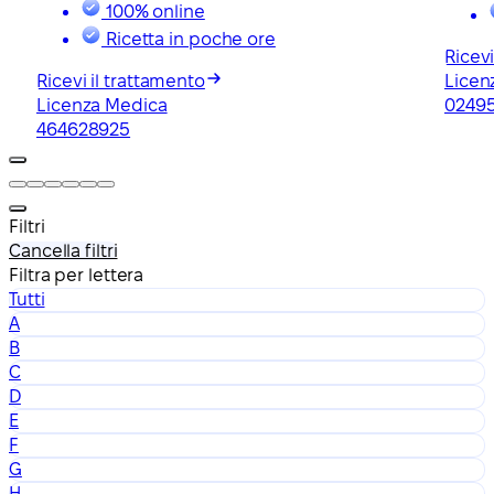
100% online
Ricetta in poche ore
Ricevi
Ricevi il trattamento
Licen
Licenza Medica
0249
464628925
Filtri
Cancella filtri
Filtra per lettera
Tutti
A
B
C
D
E
F
G
H