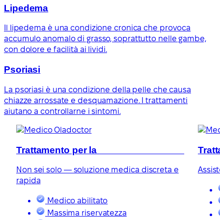
Lipedema
Il lipedema è una condizione cronica che provoca
accumulo anomalo di grasso, soprattutto nelle gambe,
con dolore e facilità ai lividi.
Psoriasi
La psoriasi è una condizione della pelle che causa
chiazze arrossate e desquamazione. I trattamenti
aiutano a controllarne i sintomi.
Trattamento per la
disfunzione erettile
Trat
Non sei solo — soluzione medica discreta e
Assis
rapida
Medico abilitato
Massima riservatezza