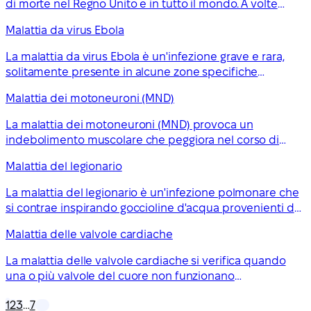
di morte nel Regno Unito e in tutto il mondo. A volte
viene chiamata malattia cardiaca ischemica o malattia
Malattia da virus Ebola
delle arterie coronarie.
La malattia da virus Ebola è un'infezione grave e rara,
solitamente presente in alcune zone specifiche
dell'Africa. Si contrae attraverso il contatto con i fluidi
Malattia dei motoneuroni (MND)
corporei di una persona infetta o di un animale
selvatico.
La malattia dei motoneuroni (MND) provoca un
indebolimento muscolare che peggiora nel corso di
alcuni mesi o anni. Di solito riduce l'aspettativa di vita e
Malattia del legionario
al momento non esiste una cura, ma i trattamenti
possono aiutare a gestire i sintomi.
La malattia del legionario è un'infezione polmonare che
si contrae inspirando goccioline d'acqua provenienti da
sistemi come condizionatori d'aria o vasche
Malattia delle valvole cardiache
idromassaggio. È una malattia poco comune, ma può
essere molto grave.
La malattia delle valvole cardiache si verifica quando
una o più valvole del cuore non funzionano
correttamente. Non sempre richiede un trattamento, ma
1
2
3
…
7
in alcuni casi possono essere necessari farmaci o un