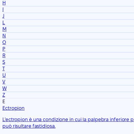
H
I
J
L
M
N
O
P
R
S
T
U
V
W
Z
E
Ectropion
L'ectropion è una condizione in cui la palpebra inferiore pe
può risultare fastidiosa.