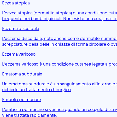
Eczea atopica
L'eczea atopica (dermatite atopica) è una condizione cuta
frequente nei bambini piccoli. Non esiste una cura, ma i tr
Eczema discoidale
L'eczema discoidale, noto anche come dermatite nummolar
screpolature della pelle in chiazze di forma circolare o ova
Eczema varicoso
L’eczema varicoso è una condizione cutanea legata a probl
Ematoma subdurale
Un ematoma subdurale è un sanguinamento all'interno del 
richiede un trattamento chirurgico.
Embolia polmonare
L'embolia polmonare si verifica quando un coagulo di sa
viene trattata rapidamente.