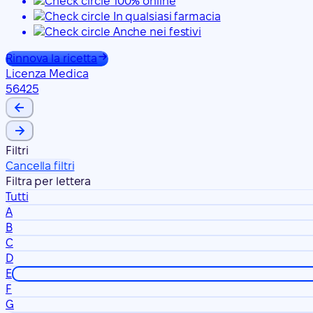
100% online
In qualsiasi farmacia
Anche nei festivi
Rinnova la ricetta
Licenza Medica
56425
Filtri
Cancella filtri
Filtra per lettera
Tutti
A
B
C
D
E
F
G