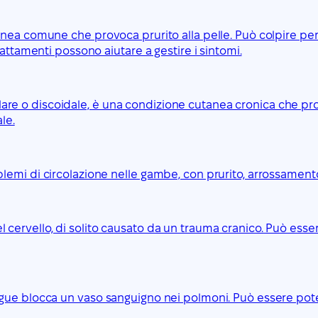
nea comune che provoca prurito alla pelle. Può colpire per
attamenti possono aiutare a gestire i sintomi.
e o discoidale, è una condizione cutanea cronica che prov
le.
emi di circolazione nelle gambe, con prurito, arrossamento 
cervello, di solito causato da un trauma cranico. Può esse
ngue blocca un vaso sanguigno nei polmoni. Può essere pot