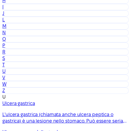
H
I
J
L
M
N
O
P
R
S
T
U
V
W
Z
U
Ulcera gastrica
L'ulcera gastrica (chiamata anche ulcera peptica o
gastrica) è una lesione nello stomaco. Può essere seria,
ma la maggior parte delle persone guarisce con un