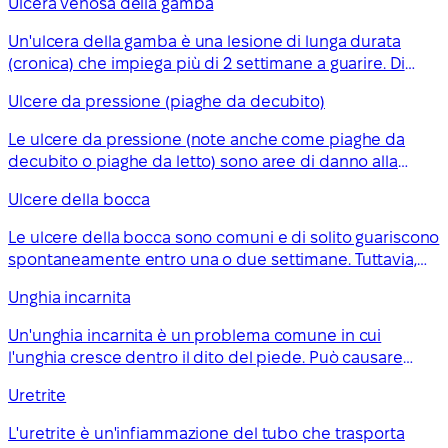
Ulcera venosa della gamba
trattamento adeguato.
Un'ulcera della gamba è una lesione di lunga durata
(cronica) che impiega più di 2 settimane a guarire. Di
solito si sviluppa sulla parte interna della gamba, tra il
Ulcere da pressione (piaghe da decubito)
ginocchio e la caviglia.
Le ulcere da pressione (note anche come piaghe da
decubito o piaghe da letto) sono aree di danno alla
pelle e ai tessuti sottostanti. Il rischio di svilupparle
Ulcere della bocca
aumenta se hai difficoltà nei movimenti.
Le ulcere della bocca sono comuni e di solito guariscono
spontaneamente entro una o due settimane. Tuttavia,
consulta un medico di famiglia o un dentista se hai
Unghia incarnita
un'ulcera orale che dura più di 3 settimane.
Un'unghia incarnita è un problema comune in cui
l'unghia cresce dentro il dito del piede. Può causare
dolore, ma ci sono cose che puoi fare per alleviare il
Uretrite
fastidio.
L'uretrite è un'infiammazione del tubo che trasporta