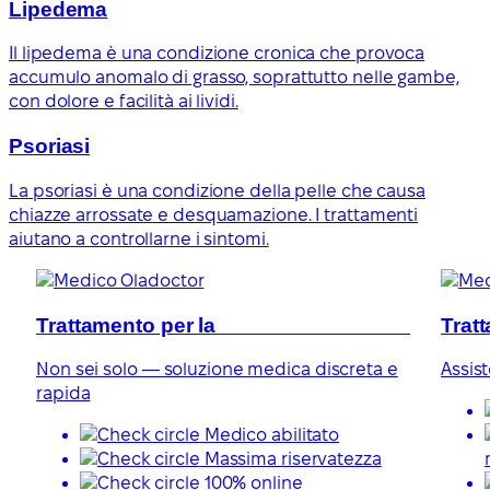
Lipedema
Il lipedema è una condizione cronica che provoca
accumulo anomalo di grasso, soprattutto nelle gambe,
con dolore e facilità ai lividi.
Psoriasi
La psoriasi è una condizione della pelle che causa
chiazze arrossate e desquamazione. I trattamenti
aiutano a controllarne i sintomi.
Trattamento per la
disfunzione erettile
Trat
Non sei solo — soluzione medica discreta e
Assis
rapida
Medico abilitato
Massima riservatezza
100% online