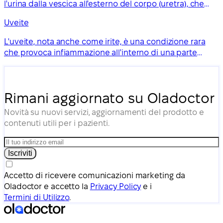
l'urina dalla vescica all'esterno del corpo (uretra), che
diventa gonfia e dolorosa. Èspesso causata
Uveite
daun'infezione sessualmentetrasmissibile (IST). È
importante curarla per evitare che si trasmetta ad altre
L'uveite, nota anche come irite, è una condizione rara
persone.
che provoca infiammazione all'interno di una parte
dell'occhio.
Rimani aggiornato su Oladoctor
Novità su nuovi servizi, aggiornamenti del prodotto e
contenuti utili per i pazienti.
Iscriviti
Accetto di ricevere comunicazioni marketing da
Oladoctor e accetto la
Privacy Policy
e i
Termini di Utilizzo
.