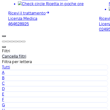
Ricetta in poche ore
Ricevi il trattamento
Licenza Medica
Ricevi
464628925
Licen
0249
Filtri
Cancella filtri
Filtra per lettera
Tutti
A
B
C
D
E
F
G