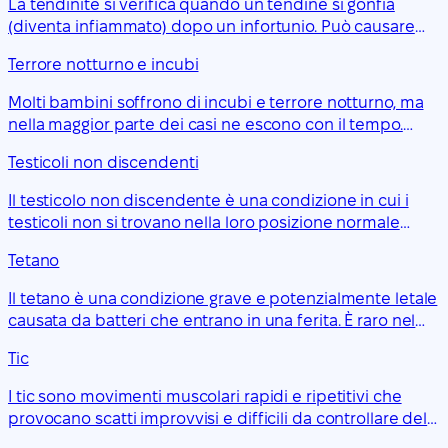
La tendinite si verifica quando un tendine si gonfia
(diventa infiammato) dopo un infortunio. Può causare
dolore articolare e rigidità, e influire sul movimento del
Terrore notturno e incubi
tendine. È possibile trattare un'infortunio lieve al
tendine autonomamente e i sintomi dovrebbero
Molti bambini soffrono di incubi e terrore notturno, ma
migliorare entro 2 o 3 settimane.
nella maggior parte dei casi ne escono con il tempo.
Anche alcuni adulti possono averne.
Testicoli non discendenti
Il testicolo non discendente è una condizione in cui i
testicoli non si trovano nella loro posizione normale
all'interno dello scroto. È una situazione comune nei
Tetano
bambini piccoli; spesso i testicoli si spostano da soli
nella posizione corretta, ma a volte è necessario un
Il tetano è una condizione grave e potenzialmente letale
intervento chirurgico.
causata da batteri che entrano in una ferita. È raro nel
Regno Unito perché il vaccino antitetanico fa parte del
Tic
programma vaccinale di routine da molti anni.
I tic sono movimenti muscolari rapidi e ripetitivi che
provocano scatti improvvisi e difficili da controllare del
corpo o emissioni di suoni.