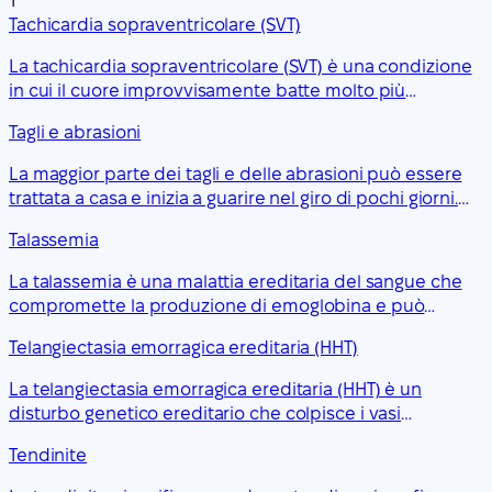
T
Tachicardia sopraventricolare (SVT)
La tachicardia sopraventricolare (SVT) è una condizione
in cui il cuore improvvisamente batte molto più
velocemente del normale. Di solito non è grave, ma
Tagli e abrasioni
alcune persone potrebbero aver bisogno di un
trattamento.
La maggior parte dei tagli e delle abrasioni può essere
trattata a casa e inizia a guarire nel giro di pochi giorni.
Tuttavia, alcune ferite potrebbero richiedere l'intervento
Talassemia
di un professionista sanitario se c'è il rischio di infezione
o se il taglio è grave.
La talassemia è una malattia ereditaria del sangue che
compromette la produzione di emoglobina e può
provocare anemia cronica.
Telangiectasia emorragica ereditaria (HHT)
La telangiectasia emorragica ereditaria (HHT) è un
disturbo genetico ereditario che colpisce i vasi
sanguigni. È anche nota come sindrome di Osler-Weber-
Tendinite
Rendu.