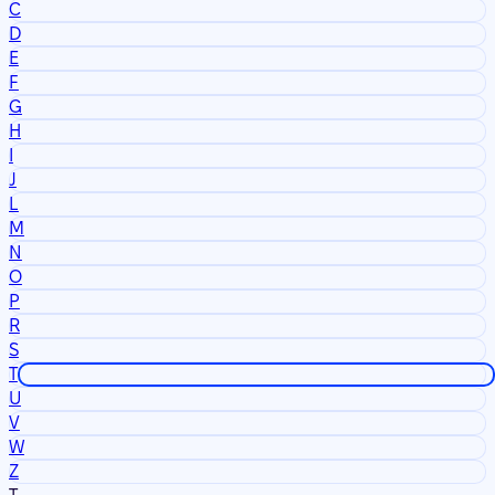
C
D
E
F
G
H
I
J
L
M
N
O
P
R
S
T
U
V
W
Z