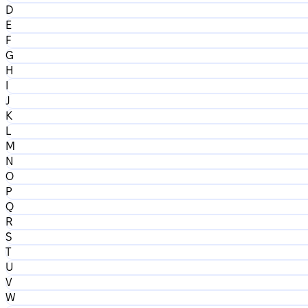
D
E
F
G
H
I
J
K
L
M
N
O
P
Q
R
S
T
U
V
W