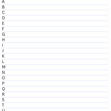
A
B
C
D
E
F
G
H
I
J
K
L
M
N
O
P
Q
R
S
T
U