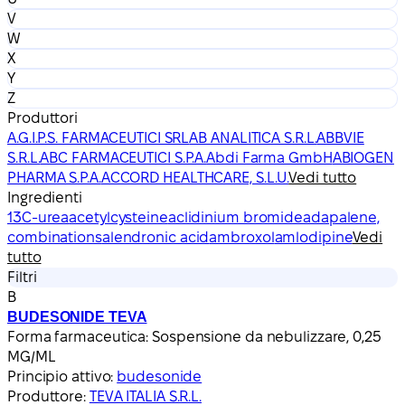
V
W
X
Y
Z
Produttori
A.G.I.P.S. FARMACEUTICI SRL
AB ANALITICA S.R.L.
ABBVIE
S.R.L.
ABC FARMACEUTICI S.P.A.
Abdi Farma GmbH
ABIOGEN
PHARMA S.P.A.
ACCORD HEALTHCARE, S.L.U.
Vedi tutto
Ingredienti
13C-urea
acetylcysteine
aclidinium bromide
adapalene,
combinations
alendronic acid
ambroxol
amlodipine
Vedi
tutto
Filtri
B
BUDESONIDE TEVA
Forma farmaceutica:
Sospensione da nebulizzare, 0,25
MG/ML
Principio attivo:
budesonide
Produttore:
TEVA ITALIA S.R.L.