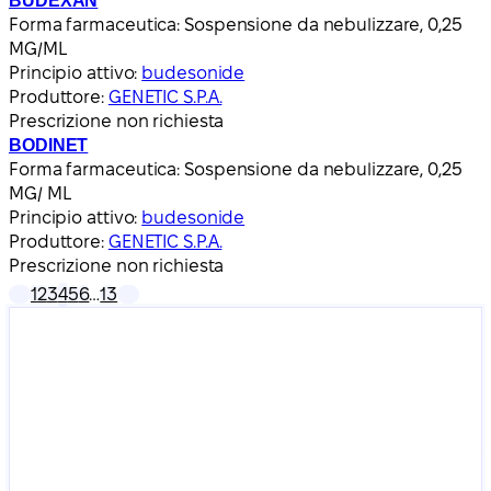
BUDEXAN
Forma farmaceutica:
Sospensione da nebulizzare, 0,25
MG/ML
Principio attivo:
budesonide
Produttore:
GENETIC S.P.A.
Prescrizione non richiesta
BODINET
Forma farmaceutica:
Sospensione da nebulizzare, 0,25
MG/ ML
Principio attivo:
budesonide
Produttore:
GENETIC S.P.A.
Prescrizione non richiesta
1
2
3
4
5
6
…
13